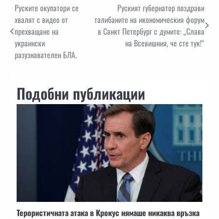
Навигация
Руските окупатори се
Руският губернатор поздрави
хвалят с видео от
талибаните на икономическия форум
прехващане на
в Санкт Петербург с думите: „Слава
украински
на Всевишния, че сте тук!“
разузнавателен БЛА.
Подобни публикации
Терористичната атака в Крокус нямаше никаква връзка