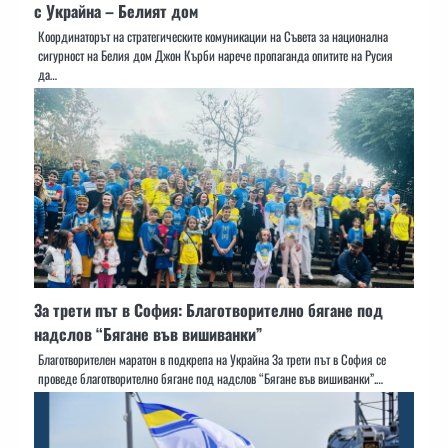
с Украйна – Белият дом
Координаторът на стратегическите комуникации на Съвета за национална
сигурност на Белия дом Джон Кърби нарече пропаганда опитите на Русия
да…
За трети път в София: Благотворително бягане под
надслов “Бягане във вишиванки”
Благотворителен маратон в подкрепа на Украйна За трети път в София се
проведе благотворително бягане под надслов “Бягане във вишиванки”.…