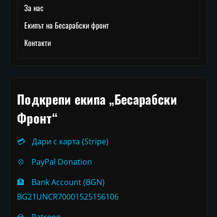
За нас
Екипът на Бесарабски фронт
Контакти
Подкрепи екипа „Бесарабски
Фронт“
💳
Дари с карта (Stripe)
💠
PayPal Donation
🏦
Bank Account (BGN)
BG21UNCR70001525156106
💎
Patreon