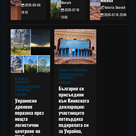
Москва
Skorych
2026-08-06
Valeriia Skorych
2026-07-18
18:10
2026-07-16 23:49
13:56
ВОЙНА В УКРАЙНА
МЕЖДУНАРОДНА
ПОЛИТИКА
ВОЙНА В
УКРАЙНА
НОВИНИ
МЕЖДУНАРОДНА
България се
ПОЛИТИКА
присъедини
НОВИНИ
към Киивската
Украински
декларация:
дронове
участниците
поразиха през
потвърдиха
нощта
подкрепата си
логистични
за Украйна,
центрове на