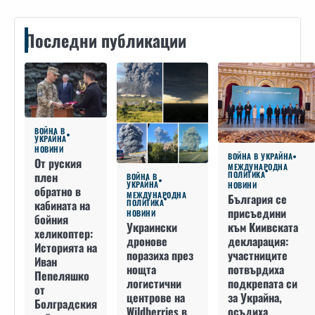
Последни публикации
ВОЙНА В
УКРАЙНА
НОВИНИ
ВОЙНА В УКРАЙНА
От руския
МЕЖДУНАРОДНА
плен
ПОЛИТИКА
ВОЙНА В
УКРАЙНА
НОВИНИ
обратно в
МЕЖДУНАРОДНА
България се
кабината на
ПОЛИТИКА
присъедини
НОВИНИ
бойния
към Киивската
Украински
хеликоптер:
декларация:
дронове
Историята на
участниците
поразиха през
Иван
потвърдиха
нощта
Пепеляшко
подкрепата си
логистични
от
за Украйна,
центрове на
Болградския
осъдиха
Wildberries в