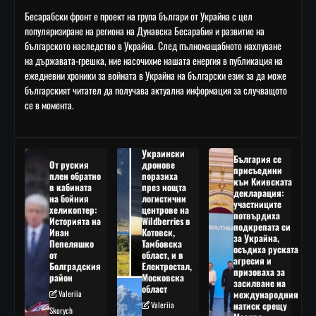
Бесарабски фронт е проект на група българи от Украйна с цел
популяризиране на региона на Дунавска Бесарабия и развитие на
българското наследство в Украйна. След пълномащабното нахлуване
на държавата-грешка, ние насочихме нашата енергия в публикация на
ежедневни хроники за войната в Украйна на български език за да може
българският читател да получава актуална информация за случващото
се в момента.
Украински
България се
От руския
дронове
присъедини
плен обратно
поразиха
към Киивската
в кабината
през нощта
декларация:
на бойния
логистични
участниците
хеликоптер:
центрове на
потвърдиха
Историята на
Wildberries в
подкрепата си
Иван
Котовск,
за Украйна,
Пепеляшко
Тамбовска
осъдиха руската
от
област, и в
агресия и
Болградския
Електростал,
призоваха за
район
Московска
засилване на
област
Valeriia
международния
Valeriia
натиск срещу
Skorych