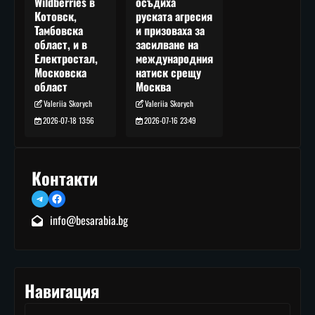
осъдиха
Wildberries в
руската агресия
Котовск,
и призоваха за
Тамбовска
засилване на
област, и в
международния
Електростал,
натиск срещу
Московска
Москва
област
Valeriia Skorych
Valeriia Skorych
2026-07-16 23:49
2026-07-18 13:56
Контакти
Telegram
Facebook
info@besarabia.bg
Навигация