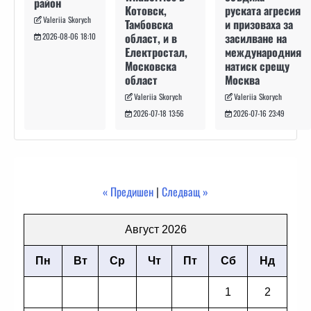
район
руската агресия
Котовск,
Valeriia Skorych
и призоваха за
Тамбовска
засилване на
област, и в
2026-08-06 18:10
международния
Електростал,
натиск срещу
Московска
Москва
област
Valeriia Skorych
Valeriia Skorych
2026-07-16 23:49
2026-07-18 13:56
« Предишен
|
Следващ »
Август 2026
Пн
Вт
Ср
Чт
Пт
Сб
Нд
1
2