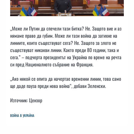
„Може ли Путин да спечели тази битка? Не. Защото вие и аз
нямаме право да губим. Може ли тази война да затихне на
линиите, които съществуват сега? Не. Защото за злото не
съществуват никакви линии. Както преди 80 години, така и
сега.” – подчерта президентът на Украйна по време на речта
си пред Националното събрание на Франция.
„Ако някой се опита да начертае временни линии, това само
ще даде пауза преди нова война“, добави Зеленски.
Източник: Цензор
ВОЙНА В УКРАЙНА