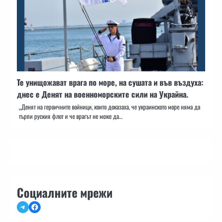
Те унищожават врага по море, на сушата и във въздуха:
днес е Денят на военноморските сили на Украйна.
„Денят на героичните войници, които доказаха, че украинското море няма да
търпи руския флот и че врагът не може да…
Социалните мрежи
Telegram
Facebook