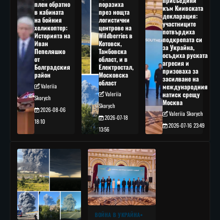
присъедини
плен обратно
поразиха
към Киивската
в кабината
през нощта
декларация:
на бойния
логистични
участниците
хеликоптер:
центрове на
потвърдиха
Историята на
Wildberries в
подкрепата си
Иван
Котовск,
за Украйна,
Пепеляшко
Тамбовска
осъдиха руската
от
област, и в
агресия и
Болградския
Електростал,
призоваха за
район
Московска
засилване на
област
Valeriia
международния
Valeriia
натиск срещу
Skorych
Москва
Skorych
2026-08-06
Valeriia Skorych
2026-07-18
18:10
2026-07-16 23:49
13:56
ВОЙНА В УКРАЙНА