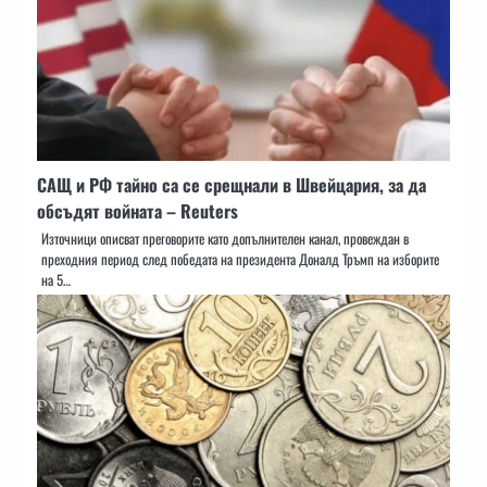
САЩ и РФ тайно са се срещнали в Швейцария, за да
обсъдят войната – Reuters
Източници описват преговорите като допълнителен канал, провеждан в
преходния период след победата на президента Доналд Тръмп на изборите
на 5…