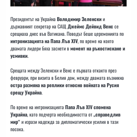
Президентът на Украйна
Володимир Зеленски
и
държавният секретар на САЩ
Джеймс Дейвид Венс
се
срещнаха днес във Ватикана. Поводът беше церемонията по
интронизацията на Папа Лъв XIV
, по време на която
двамата лидери бяха заснети в
момент на ръкостискане и
усмивки
.
Срещата между Зеленски и Венс е първата откакто през
февруари, при визита в Белия дом, между двамата възникна
остра размяна на реплики относно войната на Русия
срещу Украйна
.
По време на интронизацията
Папа Лъв XIV спомена
Украйна
, като подчерта необходимостта от
„справедлив
мир“
и изрази надежда за дипломатически усилия в тази
посока.