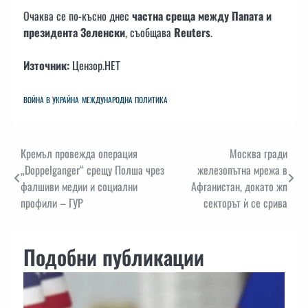
Очаква се по-късно днес
частна среща между Папата и
президента Зеленски
, съобщава
Reuters
.
Източник:
Цензор.НЕТ
ВОЙНА В УКРАЙНА
МЕЖДУНАРОДНА ПОЛИТИКА
Навигация
Кремъл провежда операция
Москва гради
„Doppelganger“ срещу Полша чрез
железопътна мрежа в
фалшиви медии и социални
Афганистан, докато жп
профили – ГУР
секторът ѝ се срива
Подобни публикации