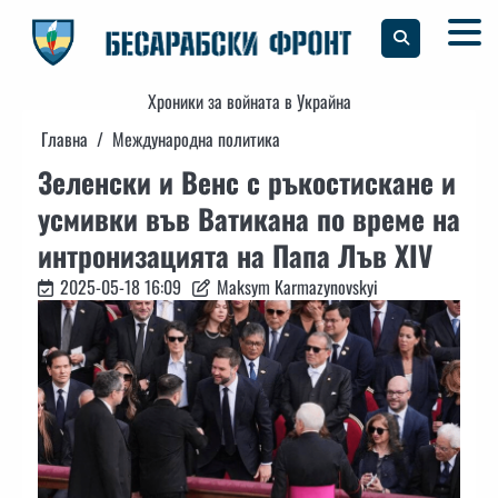
Skip
to
content
Хроники за войната в Украйна
Главна
Международна политика
Зеленски и Венс с ръкостискане и
усмивки във Ватикана по време на
интронизацията на Папа Лъв XIV
2025-05-18 16:09
Maksym Karmazynovskyi