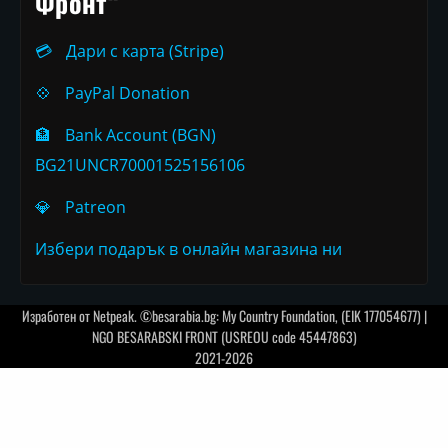
Фронт“
💳
Дари с карта (Stripe)
💠
PayPal Donation
🏦
Bank Account (BGN)
BG21UNCR70001525156106
💎
Patreon
Избери подарък в онлайн магазина ни
Изработен от
Netpeak
. ©besarabia.bg: My Country Foundation, (EIK 177054677) |
NGO BESARABSKI FRONT (USREOU code 45447863)
2021-2026