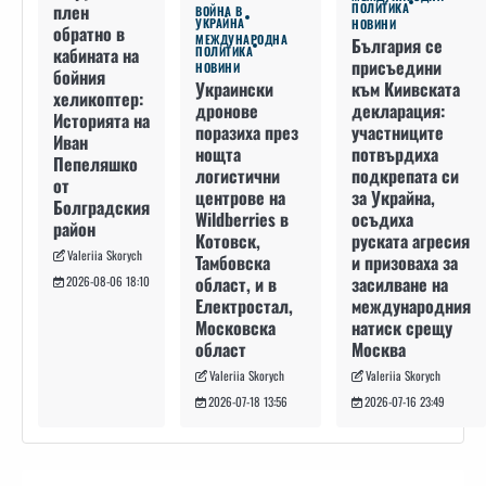
плен
ПОЛИТИКА
ВОЙНА В
УКРАЙНА
НОВИНИ
обратно в
МЕЖДУНАРОДНА
България се
кабината на
ПОЛИТИКА
присъедини
НОВИНИ
бойния
към Киивската
Украински
хеликоптер:
декларация:
дронове
Историята на
участниците
поразиха през
Иван
потвърдиха
нощта
Пепеляшко
подкрепата си
логистични
от
за Украйна,
центрове на
Болградския
осъдиха
Wildberries в
район
руската агресия
Котовск,
Valeriia Skorych
и призоваха за
Тамбовска
засилване на
област, и в
2026-08-06 18:10
международния
Електростал,
натиск срещу
Московска
Москва
област
Valeriia Skorych
Valeriia Skorych
2026-07-16 23:49
2026-07-18 13:56