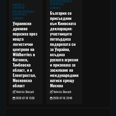
МЕЖДУНАРОДНА
ПОЛИТИКА
ВОЙНА В
УКРАЙНА
НОВИНИ
МЕЖДУНАРОДНА
България се
ПОЛИТИКА
присъедини
НОВИНИ
към Киивската
Украински
декларация:
дронове
участниците
поразиха през
потвърдиха
нощта
подкрепата си
логистични
за Украйна,
центрове на
осъдиха
Wildberries в
руската агресия
Котовск,
и призоваха за
Тамбовска
засилване на
област, и в
международния
Електростал,
натиск срещу
Московска
Москва
област
Valeriia Skorych
Valeriia Skorych
2026-07-16 23:49
2026-07-18 13:56