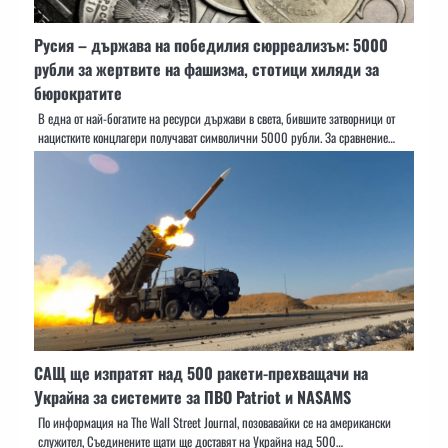
Русия – държава на победилия сюрреализъм: 5000
рубли за жертвите на фашизма, стотици хиляди за
бюрократите
В една от най-богатите на ресурси държави в света, бившите затворници от
нацистките концлагери получават символични 5000 рубли. За сравнение…
САЩ ще изпратят над 500 ракети-прехващачи на
Украйна за системите за ПВО Patriot и NASAMS
По информация на The Wall Street Journal, позовавайки се на американски
служител, Съединените щати ще доставят на Украйна над 500…