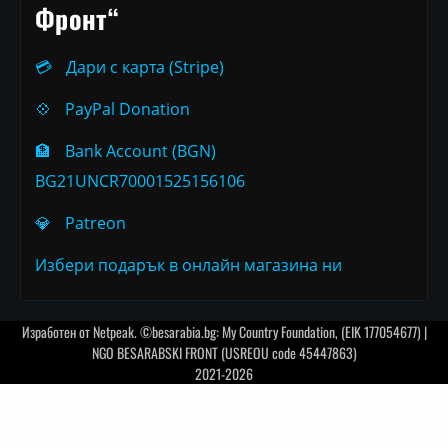
Фронт“
💳
Дари с карта (Stripe)
💠
PayPal Donation
🏦
Bank Account (BGN)
BG21UNCR70001525156106
💎
Patreon
Избери подарък в онлайн магазина ни
Изработен от
Netpeak
. ©besarabia.bg: My Country Foundation, (EIK 177054677) |
NGO BESARABSKI FRONT (USREOU code 45447863)
2021-2026