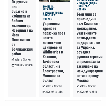
От руския
МЕЖДУНАРОДНА
плен
ПОЛИТИКА
ВОЙНА В
УКРАЙНА
НОВИНИ
обратно в
МЕЖДУНАРОДНА
България се
кабината на
ПОЛИТИКА
присъедини
НОВИНИ
бойния
към Киивската
Украински
хеликоптер:
декларация:
дронове
Историята на
участниците
поразиха през
Иван
потвърдиха
нощта
Пепеляшко
подкрепата си
логистични
от
за Украйна,
центрове на
Болградския
осъдиха
Wildberries в
район
руската агресия
Котовск,
Valeriia Skorych
и призоваха за
Тамбовска
засилване на
област, и в
2026-08-06 18:10
международния
Електростал,
натиск срещу
Московска
Москва
област
Valeriia Skorych
Valeriia Skorych
2026-07-16 23:49
2026-07-18 13:56