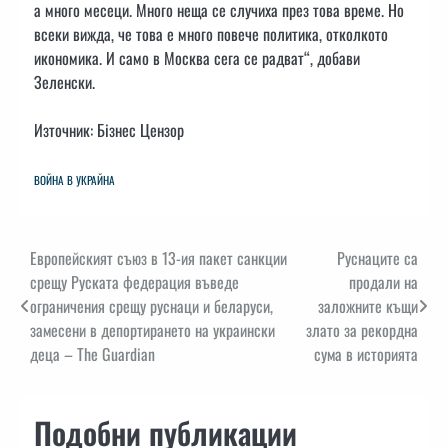
а много месеци. Много неща се случиха през това време. Но
всеки вижда, че това е много повече политика, отколкото
икономика. И само в Москва сега се радват“, добави
Зеленски.
Източник: Бізнес Цензор
ВОЙНА В УКРАЙНА
Навигация
Европейският съюз в 13-ия пакет санкции
Руснаците са
срещу Руската федерация въведе
продали на
ограничения срещу руснаци и беларуси,
заложните къщи
замесени в депортирането на украински
злато за рекордна
деца – The Guardian
сума в историята
Подобни публикации