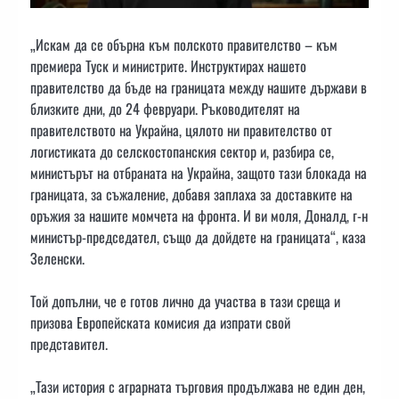
„Искам да се обърна към полското правителство – към
премиера Туск и министрите. Инструктирах нашето
правителство да бъде на границата между нашите държави в
близките дни, до 24 февруари. Ръководителят на
правителството на Украйна, цялото ни правителство от
логистиката до селскостопанския сектор и, разбира се,
министърът на отбраната на Украйна, защото тази блокада на
границата, за съжаление, добавя заплаха за доставките на
оръжия за нашите момчета на фронта. И ви моля, Доналд, г-н
министър-председател, също да дойдете на границата“, каза
Зеленски.
Той допълни, че е готов лично да участва в тази среща и
призова Европейската комисия да изпрати свой
представител.
„Тази история с аграрната търговия продължава не един ден,