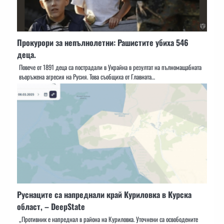
Прокурори за непълнолетни: Рашистите убиха 546
деца.
Повече от 1891 деца са пострадали в Украйна в резултат на пълномащабната
въоръжена агресия на Русия. Това съобщиха от Главната…
Руснаците са напреднали край Куриловка в Курска
област, – DeepState
„Противник е напреднал в района на Куриловка. Уточнени са освободените