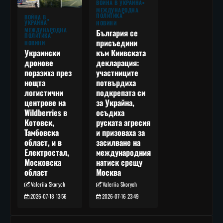
ВОЙНА В УКРАЙНА
МЕЖДУНАРОДНА
ПОЛИТИКА
ВОЙНА В
УКРАЙНА
НОВИНИ
МЕЖДУНАРОДНА
България се
ПОЛИТИКА
присъедини
НОВИНИ
към Киивската
Украински
декларация:
дронове
участниците
поразиха през
потвърдиха
нощта
подкрепата си
логистични
за Украйна,
центрове на
осъдиха
Wildberries в
руската агресия
Котовск,
и призоваха за
Тамбовска
засилване на
област, и в
международния
Електростал,
натиск срещу
Московска
Москва
област
Valeriia Skorych
Valeriia Skorych
2026-07-16 23:49
2026-07-18 13:56