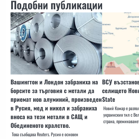
Подобни публикации
Вашингтон и Лондон забраниха на
ВСУ възстано
борсите за търговия с метали да
селището Нови
приемат нов алуминий, произведен
State
в Русия, мед и никел и забраниха
Новий Комар е разпол
украинския тил с Вел
вноса на тези метали в САЩ и
страна, преминаванет
Обединеното кралство.
Това съобщава Reuters. Русия е основен