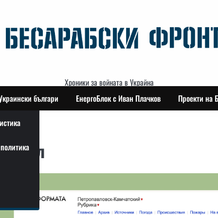
Хроники за войната в Украйна
Украински българи
ЕнергоБлок с Иван Плачков
Проекти на 
истика
Кремъл
политика