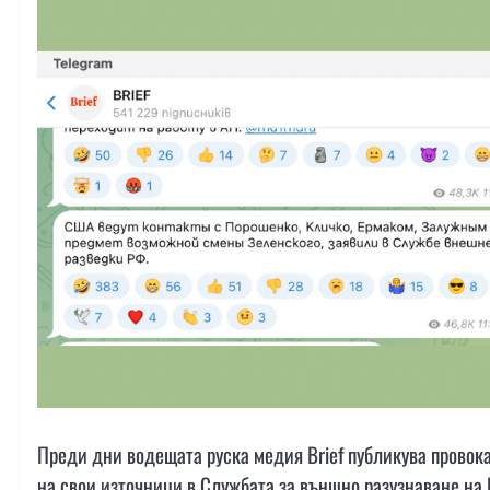
Преди дни водещата руска медия Brief публикува провока
на свои източници в Службата за външно разузнаване на 