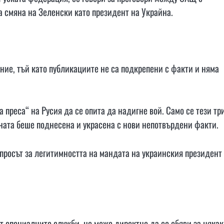
 смяна на Зеленски като президент на Украйна.
ние, тъй като публикациите не са подкрепени с факти и няма
а преса“ на Русия да се опита да надигне вой. Само се тези тр
ината беше поднесена и украсена с нови непотвърдени факти.
просът за легитимността на мандата на украинския президент
от специалните служби, не може директно да се обяви за няка