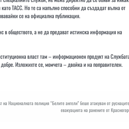
като ТАСС. Но те са напълно способни да създадат вълна от
зовавайки се на официална публикация.
нс в обществото, а не да предават истинска информация на
онституционна власт там – информационен продукт на Службат
добре. Изложихте се, момчета – двойка и на поправителен.
т на Националната полиция “Белите ангели” беше атакуван от руснацит
евакуацията на ранените от Красного