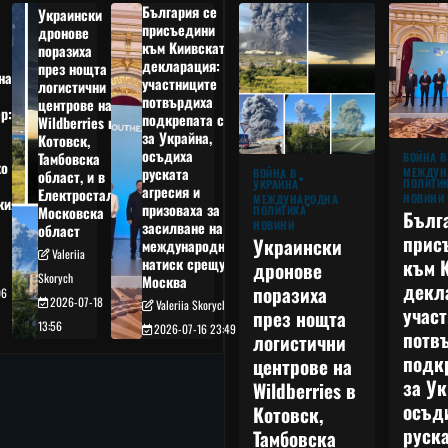
България се
Украински
присъедини
дронове
към Киивската
поразиха
декларация:
през нощта
на
участниците
логистични
потвърдиха
центрове на
р:
подкрепата си
Wildberries в
а
за Украйна,
Котовск,
осъдиха
Тамбовска
ВОЙНА В
о
руската
МЕЖДУН
ВОЙНА В
област, и в
ПОЛИТИ
УКРАЙНА
агресия и
Електростал,
НОВИНИ
МЕЖДУНАРОДНА
кия
призоваха за
ПОЛИТИКА
Московска
Бълг
НОВИНИ
засилване на
област
прис
Украински
международния
Valeriia
към 
натиск срещу
дронове
Skorych
Москва
декл
поразиха
06
2026-07-18
Valeriia Skorych
учас
през нощта
13:56
2026-07-16 23:49
потв
логистични
подк
центрове на
за Ук
Wildberries в
осъд
Котовск,
руска
Тамбовска