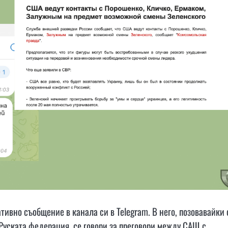
тивно съобщение в канала си в Telegram. В него, позовавайки 
Руската федерация, се говори за преговори между САЩ с