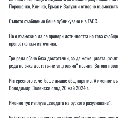
Порошенко, Кличко, Ермак и Залужни относно възможната
Същото съобщение беше публикувано и в ТАСС.
Не е възможно да се провери истинността на това съобще
препратка към източника.
Три реда обаче бяха достатъчни, за да може цялата „жълт
реда не бяха достатъчни за „голяма“ новина. Затова нов
Интересното е, че беше имаше общ наратив. А именно: въ
Володимир Зеленски след 20 май 2024 г.
Именно тук изплува „следата на руското разузнаване“.
Работата е там, че когато подобни действия се планират 