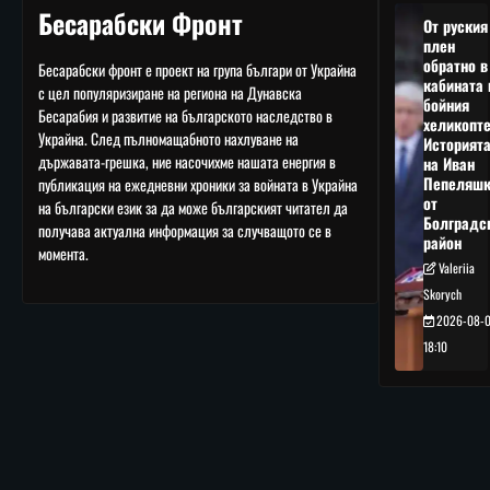
Бесарабски Фронт
От руския
плен
обратно в
Бесарабски фронт е проект на група българи от Украйна
кабината 
с цел популяризиране на региона на Дунавска
бойния
Бесарабия и развитие на българското наследство в
хеликопте
Украйна. След пълномащабното нахлуване на
Историят
държавата-грешка, ние насочихме нашата енергия в
на Иван
Пепеляшк
публикация на ежедневни хроники за войната в Украйна
от
на български език за да може българският читател да
Болградс
получава актуална информация за случващото се в
район
момента.
Valeriia
Skorych
2026-08-
18:10