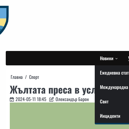
Skip
to
content
Новини
Ежедневна стат
Главна
Спорт
Жълтата преса в услуга на 
Международна 
2024-05-11 18:45
Олександър Барон
Свят
Инциденти