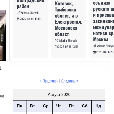
осъдиха
Котовск,
район
руската а
Тамбовска
Valeriia Skorych
и призова
област, и в
2026-08-06 18:10
засилван
Електростал,
междуна
Московска
натиск с
област
Москва
Valeriia Skorych
Valeriia Skoryc
2026-07-18 13:56
2026-07-16 23
д
« Предишен
|
Следващ »
Август 2026
вява
Пн
Вт
Ср
Чт
Пт
Сб
Нд