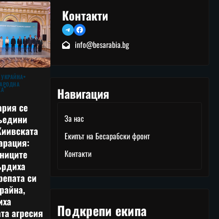
Контакти
Telegram
Facebook
info@besarabia.bg
 УКРАЙНА
АРОДНА
Навигация
КА
ария се
ъедини
За нас
Киивската
Екипът на Бесарабски фронт
арация:
тниците
Контакти
ърдиха
репата си
райна,
иха
Подкрепи екипа
та агресия