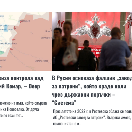
виха контрола над
В Русия основаха фалшив „заво
й Комар, – Deep
за патрони“, който краде коли
чрез държавни поръчки –
“Система”
ожено на пътя, който свързва
ика Новоселка. От друга
През лятото на 2022 г. в Ростовска област се поя
о по този път…
АО „Ростовски завод за патрони“. Въпреки името,
компанията не е…