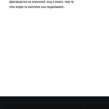
производител на алуминий, мед и никел, така че
тези мерки са насочени към подкопаване…