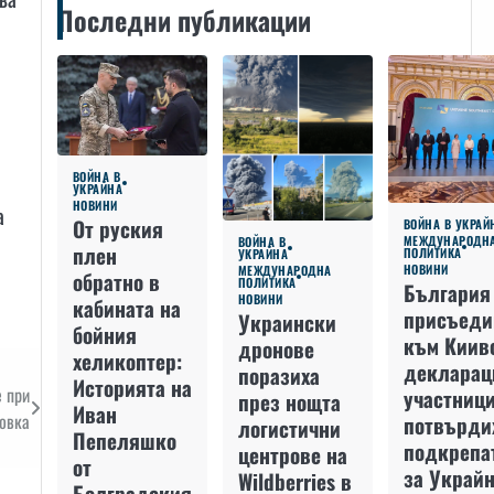
Последни публикации
ВОЙНА В
УКРАЙНА
НОВИНИ
а
От руския
ВОЙНА В УКРАЙ
МЕЖДУНАРОДН
ВОЙНА В
плен
ПОЛИТИКА
УКРАЙНА
НОВИНИ
МЕЖДУНАРОДНА
обратно в
ПОЛИТИКА
България
НОВИНИ
кабината на
присъеди
Украински
бойния
към Киив
дронове
хеликоптер:
декларац
поразиха
Историята на
е при
участниц
през нощта
Иван
ровка
потвърди
логистични
Пепеляшко
подкрепа
центрове на
от
за Украйн
Wildberries в
Болградския