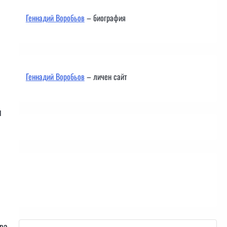
Геннадий Воробьов
– биография
Геннадий Воробьов
– личен сайт
и
Контакти
ква