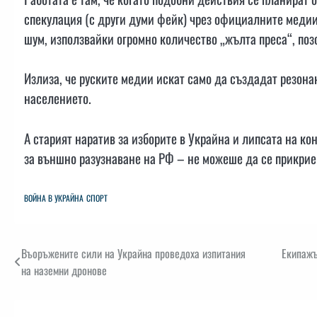
спекулация (с други думи фейк) чрез официалните медии 
шум, използвайки огромно количество „жълта преса“, по
Излиза, че руските медии искат само да създадат резона
населението.
А старият наратив за изборите в Украйна и липсата на к
за външно разузнаване на РФ – не можеше да се прикрие 
ВОЙНА В УКРАЙНА
СПОРТ
Навигация
Въоръжените сили на Украйна проведоха изпитания
Екипажъ
на наземни дронове