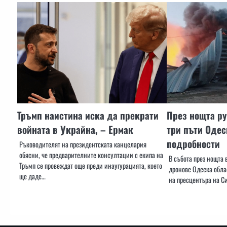
Тръмп наистина иска да прекрати
През нощта ру
войната в Украйна, – Ермак
три пъти Одес
подробности
Ръководителят на президентската канцелария
обясни, че предварителните консултации с екипа на
В събота през нощта в
Тръмп се провеждат още преди инаугурацията, което
дронове Одеска обла
ще даде…
на пресцентъра на С