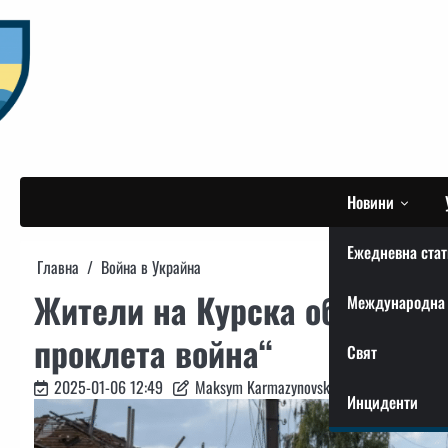
Skip
to
content
Новини
Ежедневна стат
Главна
Война в Украйна
Жители на Курска област мо
Международна 
проклета война“
Свят
2025-01-06 12:49
Maksym Karmazynovskyi
Инциденти