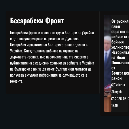
Бесарабски Фронт
От руския
плен
обратно в
Бесарабски фронт е проект на група българи от Украйна
кабината 
с цел популяризиране на региона на Дунавска
бойния
Бесарабия и развитие на българското наследство в
хеликопте
Украйна. След пълномащабното нахлуване на
Историят
държавата-грешка, ние насочихме нашата енергия в
на Иван
Пепеляшк
публикация на ежедневни хроники за войната в Украйна
от
на български език за да може българският читател да
Болградс
получава актуална информация за случващото се в
район
момента.
Valeriia
Skorych
2026-08-
18:10