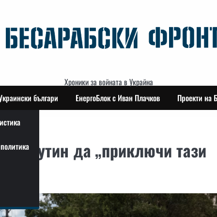
Хроники за войната в Украйна
Украински българи
ЕнергоБлок с Иван Плачков
Проекти на 
истика
лят Путин да „приключи тази
политика