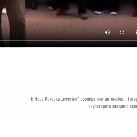
В Нова Каховка „изчезна“ бронираният автомобил „Тигъ
окупаторите заедно с ек