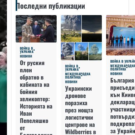
Последни публикации
ВОЙНА В
УКРАЙНА
НОВИНИ
От руския
ВОЙНА В УКРАЙ
МЕЖДУНАРОДН
ВОЙНА В
плен
ПОЛИТИКА
УКРАЙНА
НОВИНИ
МЕЖДУНАРОДНА
обратно в
ПОЛИТИКА
България
НОВИНИ
кабината на
присъеди
Украински
бойния
към Киив
дронове
хеликоптер:
декларац
поразиха
Историята на
участниц
през нощта
Иван
потвърди
логистични
Пепеляшко
подкрепа
центрове на
от
за Украйн
Wildberries в
Болградския