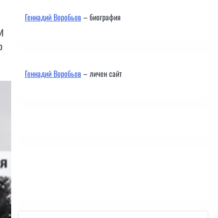
Геннадий Воробьов
– биография
И
о
Геннадий Воробьов
– личен сайт
Контакти