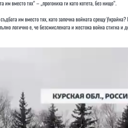
та им вместо тях“ – „прогониха ги като котета, без нищо“.
съдбата им вместо тях, като започна войната срещу Украйна? 
пълно логично е, че безсмислената и жестока война стигна и д