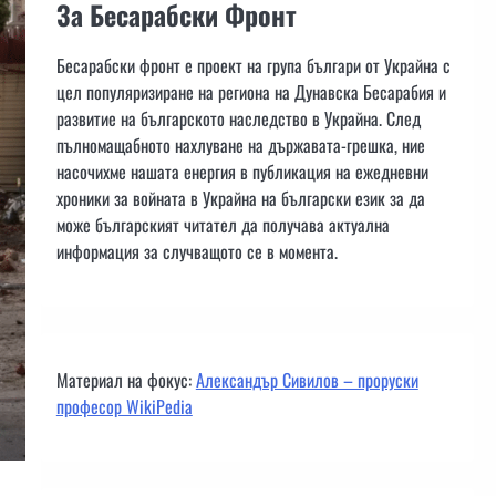
За Бесарабски Фронт
Бесарабски фронт е проект на група българи от Украйна с
цел популяризиране на региона на Дунавска Бесарабия и
развитие на българското наследство в Украйна. След
пълномащабното нахлуване на държавата-грешка, ние
насочихме нашата енергия в публикация на ежедневни
хроники за войната в Украйна на български език за да
може българският читател да получава актуална
информация за случващото се в момента.
Материал на фокус:
Александър Сивилов – проруски
професор WikiPedia