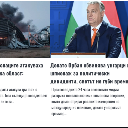
снаците атакуваха
Докато Орбан обвинява унгарци 
ка област:
шпионаж за политически
дивиденти, светът не губи врем
рагът атакува три пъти с
През последните 24 часа световните медии
ст. Това съобщи ръководителят
разкриха няколко значими шпионски операции,
илите за…
които демонстрират реалните измерения на
международния шпионаж, докато унгарският
премиер…