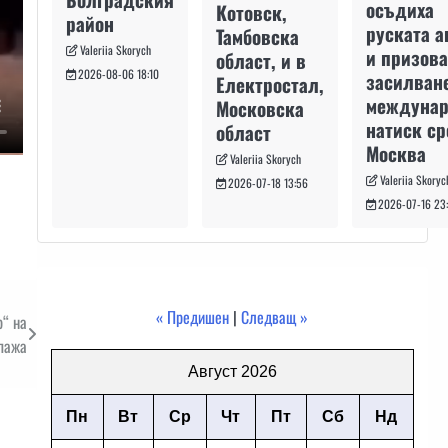
осъдиха
Котовск,
район
руската а
Тамбовска
Valeriia Skorych
и призова
област, и в
2026-08-06 18:10
засилван
Електростал,
междуна
Московска
натиск с
област
Москва
Valeriia Skorych
Valeriia Skoryc
2026-07-18 13:56
2026-07-16 23
« Предишен
|
Следващ »
р“ на
ипажа
Август 2026
Пн
Вт
Ср
Чт
Пт
Сб
Нд