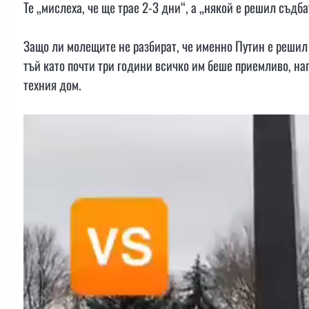
Те „мислеха, че ще трае 2-3 дни“, а „някой е решил съдба
Защо ли молещите не разбират, че именно Путин е решил 
тъй като почти три години всичко им беше приемливо, на
техния дом.