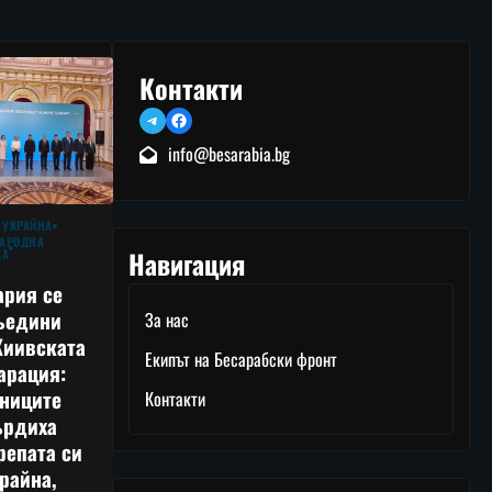
Контакти
Telegram
Facebook
info@besarabia.bg
 УКРАЙНА
АРОДНА
Навигация
КА
ария се
ъедини
За нас
Киивската
Екипът на Бесарабски фронт
арация:
тниците
Контакти
ърдиха
репата си
райна,