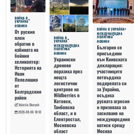
ВОЙНА В
УКРАЙНА
НОВИНИ
ВОЙНА В УКРАЙНА
От руския
МЕЖДУНАРОДНА
плен
ПОЛИТИКА
ВОЙНА В
УКРАЙНА
НОВИНИ
обратно в
МЕЖДУНАРОДНА
България се
кабината на
ПОЛИТИКА
присъедини
НОВИНИ
бойния
към Киивската
Украински
хеликоптер:
декларация:
дронове
Историята на
участниците
поразиха през
Иван
потвърдиха
нощта
Пепеляшко
подкрепата си
логистични
от
за Украйна,
центрове на
Болградския
осъдиха
Wildberries в
район
руската агресия
Котовск,
Valeriia Skorych
и призоваха за
Тамбовска
засилване на
област, и в
2026-08-06 18:10
международния
Електростал,
натиск срещу
Московска
Москва
област