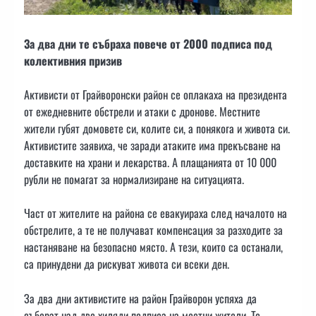
За два дни те събраха повече от 2000 подписа под
колективния призив
Активисти от Грайворонски район се оплакаха на президента
от ежедневните обстрели и атаки с дронове. Местните
жители губят домовете си, колите си, а понякога и живота си.
Активистите заявиха, че заради атаките има прекъсване на
доставките на храни и лекарства. А плащанията от 10 000
рубли не помагат за нормализиране на ситуацията.
Част от жителите на района се евакуираха след началото на
обстрелите, а те не получават компенсация за разходите за
настаняване на безопасно място. А тези, които са останали,
са принудени да рискуват живота си всеки ден.
За два дни активистите на район Грайворон успяха да
съберат над две хиляди подписа на местни жители. Те