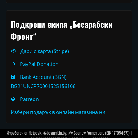
Подкрепи екипа „Бесарабски
Фронт“
💳
Дари с карта (Stripe)
💠
PayPal Donation
🏦
Bank Account (BGN)
BG21UNCR70001525156106
💎
Patreon
Избери подарък в онлайн магазина ни
Изработен от
Netpeak
. ©besarabia.bg: My Country Foundation, (EIK 177054677) |