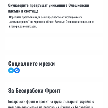
Окупаторите превръщат уникалните Олешковски
пясъци в сметище
Поредната престъпна идея беше предложена от окупационната
„администрация“ на Херсонска област. Близо до Олешковските пясъци се
планира да се изгради…
Социалните мрежи
Telegram
Facebook
За Бесарабски Фронт
Бесарабски фронт е проект на група българи от Украйна с
цел популяризиране на региона на Дунавска Бесарабия и