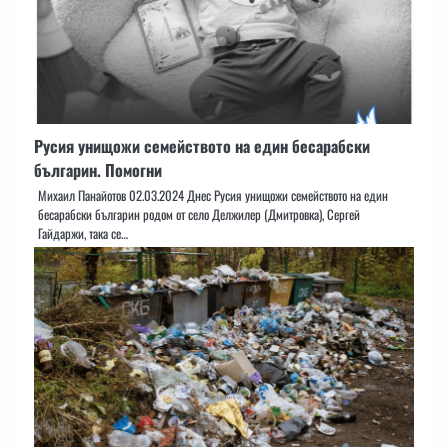
Русия унищожи семейството на един бесарабски
българин. Помогни
Михаил Панайотов 02.03.2024 Днес Русия унищожи семейството на един
бесарабски българин родом от село Делжилер (Дмитровка), Сергей
Гайдаржи, така се…