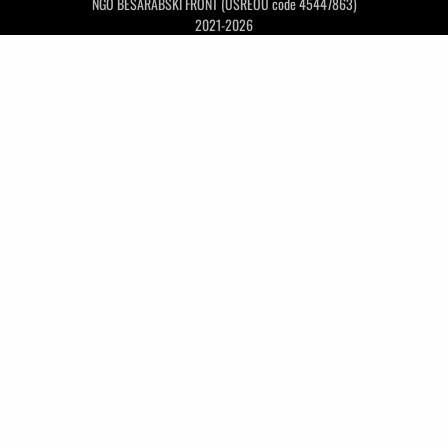
NGO BESARABSKI FRONT (USREOU code 45447863)
2021-2026