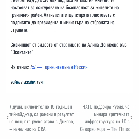
настояват за осигуряване на безопасност за жителите на
граничния район. Активистите ще изпратят листовете с
подписите до президента и министъра на отбраната на
страната.
Скрийншот от видеото от страницата на Алина Денисова във
“Вконтакте”
Източник:
7х7 — Горизонтальная Россия
ВОЙНА В УКРАЙНА
СВЯТ
Навигация
7 души, включително 15-годишен
НАТО подозира Русия, че
тийнейджър, са ранени в резултат
минира критичната
на нощната руска атака в Днипро,
инфраструктура на ЕС в
– началник на ОВА
Северно море – The Times