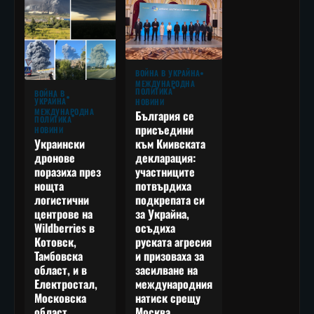
ВОЙНА В УКРАЙНА
МЕЖДУНАРОДНА
ПОЛИТИКА
ВОЙНА В
УКРАЙНА
НОВИНИ
МЕЖДУНАРОДНА
България се
ПОЛИТИКА
присъедини
НОВИНИ
към Киивската
Украински
декларация:
дронове
участниците
поразиха през
потвърдиха
нощта
подкрепата си
логистични
за Украйна,
центрове на
осъдиха
Wildberries в
руската агресия
Котовск,
и призоваха за
Тамбовска
засилване на
област, и в
международния
Електростал,
натиск срещу
Московска
Москва
област