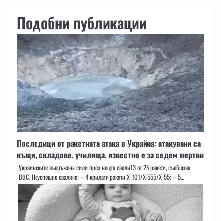
Подобни публикации
Последици от ракетната атака в Украйна: атакувани са
къщи, складове, училища, известно е за седем жертви
Украинските въоръжени сили през нощта свали13 от 26 ракети, съобщава
ВВС. Неуспешно сваляне: – 4 крилати ракети X-101/X-555/X-55; – 5…