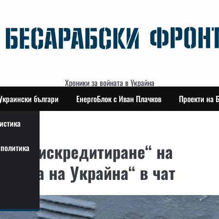
Хроники за войната в Украйна
Украински българи
ЕнергоБлок с Иван Плачков
Проекти на 
истика
 за „дискредитиране“ на
политика
Слава на Украйна“ в чат