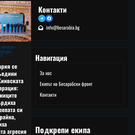
Контакти
Telegram
Facebook
info@besarabia.bg
 УКРАЙНА
АРОДНА
Навигация
КА
ария се
ъедини
За нас
Киивската
Екипът на Бесарабски фронт
арация:
тниците
Контакти
ърдиха
репата си
райна,
иха
Подкрепи екипа
та агресия