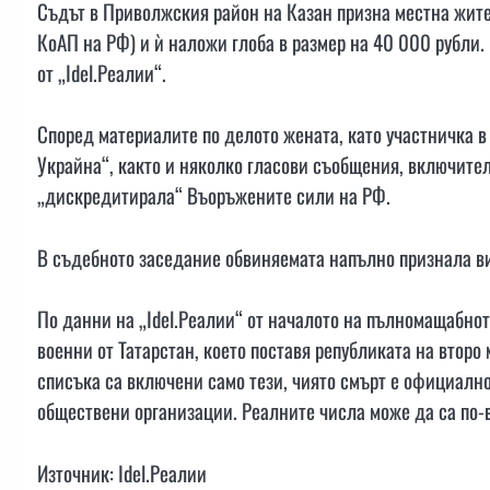
Съдът в Приволжския район на Казан призна местна жител
КоАП на РФ) и ѝ наложи глоба в размер на 40 000 рубли.
от „Idel.Реалии“.
Според материалите по делото жената, като участничка в
Украйна“, както и няколко гласови съобщения, включител
„дискредитирала“ Въоръжените сили на РФ.
В съдебното заседание обвиняемата напълно признала ви
По данни на „Idel.Реалии“ от началото на пълномащабнот
военни от Татарстан, което поставя републиката на второ 
списъка са включени само тези, чиято смърт е официално
обществени организации. Реалните числа може да са по-
Източник: Idel.Реалии