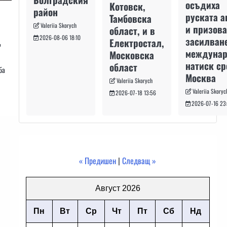
осъдиха
Котовск,
район
руската а
Тамбовска
Valeriia Skorych
и призова
област, и в
2026-08-06 18:10
д
засилван
Електростал,
междуна
Московска
натиск с
област
ба
Москва
Valeriia Skorych
Valeriia Skoryc
2026-07-18 13:56
2026-07-16 23
« Предишен
|
Следващ »
Август 2026
Пн
Вт
Ср
Чт
Пт
Сб
Нд