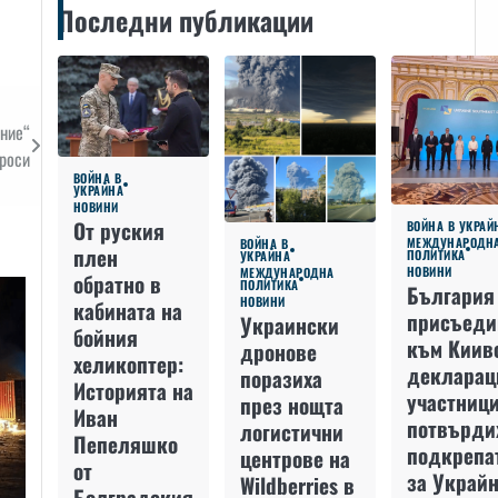
Последни публикации
ние“
роси
ВОЙНА В
УКРАЙНА
НОВИНИ
От руския
ВОЙНА В УКРАЙ
МЕЖДУНАРОДН
ВОЙНА В
плен
ПОЛИТИКА
УКРАЙНА
НОВИНИ
МЕЖДУНАРОДНА
обратно в
ПОЛИТИКА
България
НОВИНИ
кабината на
присъеди
Украински
бойния
към Киив
дронове
хеликоптер:
декларац
поразиха
Историята на
участниц
през нощта
Иван
потвърди
логистични
Пепеляшко
подкрепа
центрове на
от
за Украйн
Wildberries в
Болградския