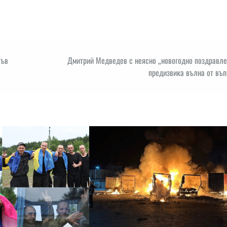
във
Дмитрий Медведев с неясно „новогодно поздравле
предизвика вълна от въп