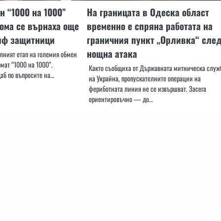
н “1000 на 1000”
На границата в Одеска област
ома се върнаха още
временно е спряна работата на
иф защитници
граничния пункт „Орливка“ сле
нощна атака
лният етап на големия обмен
мат “1000 на 1000”.
Както съобщиха от Държавната митническа служ
аб по въпросите на…
на Украйна, пропускателните операции на
фериботната линия не се извършват. Засега
ориентировъчно — до…