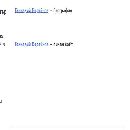
Геннадий Воробьов
– биография
тър
на
я е
Геннадий Воробьов
– личен сайт
и
Контакти