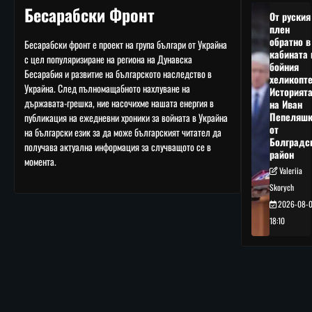
Бесарабски Фронт
От руския
плен
обратно в
Бесарабски фронт е проект на група българи от Украйна
кабината 
с цел популяризиране на региона на Дунавска
бойния
Бесарабия и развитие на българското наследство в
хеликопте
Украйна. След пълномащабното нахлуване на
Историят
държавата-грешка, ние насочихме нашата енергия в
на Иван
Пепеляшк
публикация на ежедневни хроники за войната в Украйна
от
на български език за да може българският читател да
Болградс
получава актуална информация за случващото се в
район
момента.
Valeriia
Skorych
2026-08-
18:10