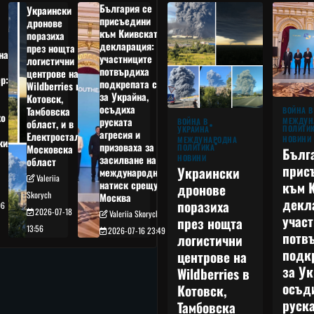
България се
Украински
присъедини
дронове
към Киивската
поразиха
декларация:
през нощта
на
участниците
логистични
потвърдиха
центрове на
р:
подкрепата си
Wildberries в
а
за Украйна,
Котовск,
осъдиха
Тамбовска
ВОЙНА В
о
руската
МЕЖДУН
ВОЙНА В
област, и в
ПОЛИТИ
УКРАЙНА
агресия и
Електростал,
НОВИНИ
МЕЖДУНАРОДНА
кия
призоваха за
ПОЛИТИКА
Московска
Бълг
НОВИНИ
засилване на
област
прис
Украински
международния
Valeriia
към 
натиск срещу
дронове
Skorych
Москва
декл
поразиха
06
2026-07-18
Valeriia Skorych
учас
през нощта
13:56
2026-07-16 23:49
потв
логистични
подк
центрове на
за Ук
Wildberries в
осъд
Котовск,
руска
Тамбовска