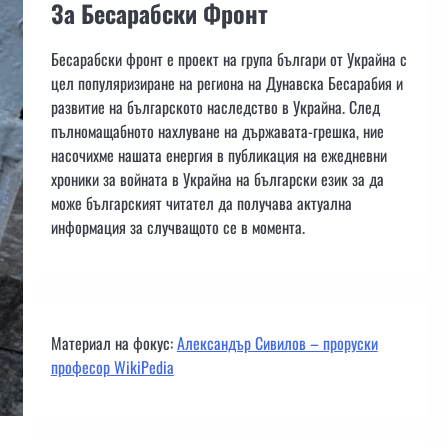
За Бесарабски Фронт
Бесарабски фронт е проект на група българи от Украйна с
цел популяризиране на региона на Дунавска Бесарабия и
развитие на българското наследство в Украйна. След
пълномащабното нахлуване на държавата-грешка, ние
насочихме нашата енергия в публикация на ежедневни
хроники за войната в Украйна на български език за да
може българският читател да получава актуална
информация за случващото се в момента.
Материал на фокус:
Александър Сивилов – проруски
професор WikiPedia