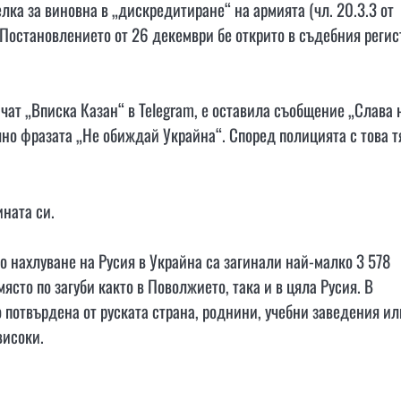
ка за виновна в „дискредитиране“ на армията (чл. 20.3.3 от
 Постановлението от 26 декември бе открито в съдебния регис
 чат „Вписка Казан“ в Telegram, е оставила съобщение „Слава 
но фразата „Не обиждай Украйна“. Според полицията с това т
ната си.
о нахлуване на Русия в Украйна са загинали най-малко 3 578
място по загуби както в Поволжието, така и в цяла Русия. В
 потвърдена от руската страна, роднини, учебни заведения ил
високи.