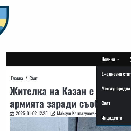
Skip
to
content
Новини
Ежедневна стат
Главна
Свят
Жителка на Казан е глобена
Международна 
армията заради съобщение „
Свят
2025-01-02 12:25
Maksym Karmazynovskyi
Инциденти