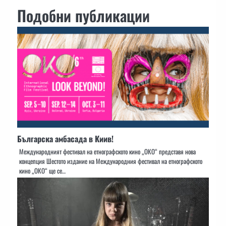
Подобни публикации
Българска амбасада в Киив!
Международният фестивал на етнографското кино „ОКО“ представя нова
концепция Шестото издание на Международния фестивал на етнографското
кино „ОКО“ ще се…