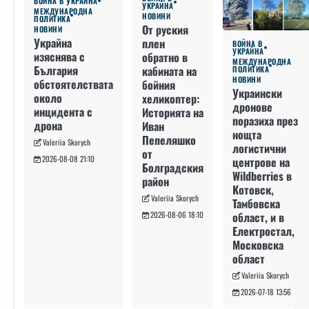
ВОЙНА В УКРАЙНА
УКРАЙНА
МЕЖДУНАРОДНА
НОВИНИ
ПОЛИТИКА
От руския
НОВИНИ
Украйна
плен
ВОЙНА В
УКРАЙНА
изяснява с
обратно в
МЕЖДУНАРОДНА
България
кабината на
ПОЛИТИКА
НОВИНИ
обстоятелствата
бойния
Украински
около
хеликоптер:
дронове
инцидента с
Историята на
поразиха през
дрона
Иван
нощта
Пепеляшко
Valeriia Skorych
логистични
от
2026-08-08 21:10
центрове на
Болградския
Wildberries в
район
Котовск,
Valeriia Skorych
Тамбовска
област, и в
2026-08-06 18:10
Електростал,
Московска
област
Valeriia Skorych
2026-07-18 13:56