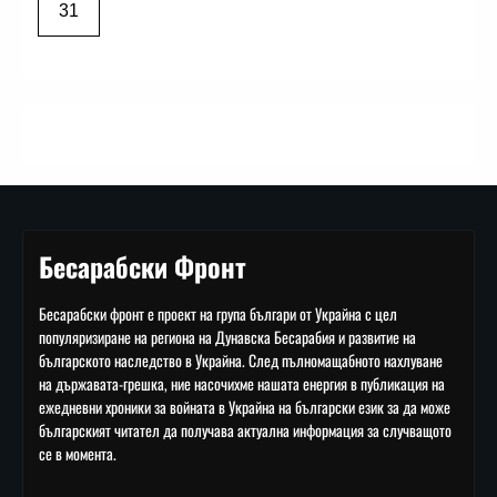
31
Бесарабски Фронт
Бесарабски фронт е проект на група българи от Украйна с цел
популяризиране на региона на Дунавска Бесарабия и развитие на
българското наследство в Украйна. След пълномащабното нахлуване
на държавата-грешка, ние насочихме нашата енергия в публикация на
ежедневни хроники за войната в Украйна на български език за да може
българският читател да получава актуална информация за случващото
се в момента.