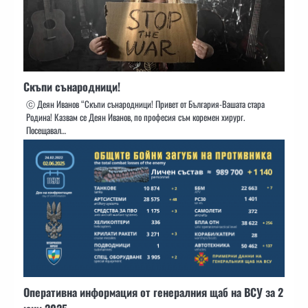
Скъпи сънародници!
ⓒ Деян Иванов “Скъпи сънародници! Привет от България-Вашата стара
Родина! Казвам се Деян Иванов, по професия съм коремен хирург.
Посещавал…
Оперативна информация от генералния щаб на ВСУ за 2