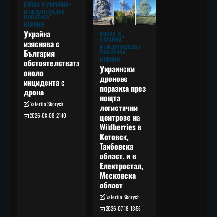
ВОЙНА В УКРАЙНА
МЕЖДУНАРОДНА
ПОЛИТИКА
НОВИНИ
Украйна
ВОЙНА В
УКРАЙНА
изяснява с
МЕЖДУНАРОДНА
България
ПОЛИТИКА
НОВИНИ
обстоятелствата
Украински
около
дронове
инцидента с
поразиха през
дрона
нощта
Valeriia Skorych
логистични
2026-08-08 21:10
центрове на
Wildberries в
Котовск,
Тамбовска
област, и в
Електростал,
Московска
област
Valeriia Skorych
2026-07-18 13:56