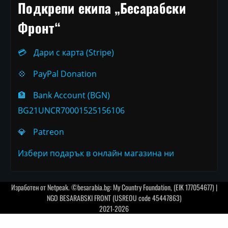
Подкрепи екипа „Бесарабски
Фронт“
💳
Дари с карта (Stripe)
💠
PayPal Donation
🏦
Bank Account (BGN)
BG21UNCR70001525156106
💎
Patreon
Избери подарък в онлайн магазина ни
Изработен от
Netpeak
. ©besarabia.bg: My Country Foundation, (EIK 177054677) |
NGO BESARABSKI FRONT (USREOU code 45447863)
2021-2026