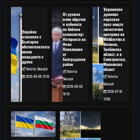
Украински
От руския
дронове
плен обратно
поразиха
в кабината
през нощта
на бойния
логистични
Украйна
хеликоптер:
центрове на
изяснява с
Историята на
Wildberries в
България
Иван
Котовск,
обстоятелствата
Пепеляшко
Тамбовска
около
от
област, и в
инцидента с
Болградския
Електростал,
дрона
район
Московска
Valeriia Skorych
област
Valeriia
2026-08-08 21:10
Valeriia
Skorych
Skorych
2026-08-06
2026-07-18
18:10
13:56