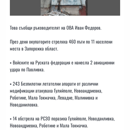
Това съобщи ръководителят на ОВА Иван Федоров.
През деня окупаторите стреляха 460 пъти по 11 населени
места в Запорожка област.
▪️ Войските на Руската федерация е нанесла 2 авиационни
удара по Павливка.
▪️ 243 Безпилотни летателни апарати от различни
модификации атакуваха Гуляйполе, Новоандриевка,
Роботине, Мала Токмачка, Левадне, Малинивка и
Новоданиловка.
▪️ 14 обстрела на РСЗО поразиха Гуляйполе, Новоданливка,
Новоандриевка, Роботине и Мала Токмачка. ️