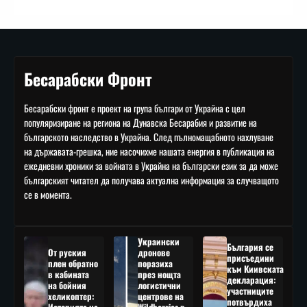
Бесарабски Фронт
Бесарабски фронт е проект на група българи от Украйна с цел
популяризиране на региона на Дунавска Бесарабия и развитие на
българското наследство в Украйна. След пълномащабното нахлуване
на държавата-грешка, ние насочихме нашата енергия в публикация на
ежедневни хроники за войната в Украйна на български език за да може
българският читател да получава актуална информация за случващото
се в момента.
Украински
България се
От руския
дронове
присъедини
плен обратно
поразиха
към Киивската
в кабината
през нощта
декларация:
на бойния
логистични
участниците
хеликоптер:
центрове на
потвърдиха