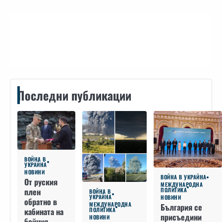
Контакти
Последни публикации
ВОЙНА В
УКРАЙНА
НОВИНИ
ВОЙНА В УКРАЙНА
От руския
МЕЖДУНАРОДНА
плен
ПОЛИТИКА
ВОЙНА В
УКРАЙНА
НОВИНИ
обратно в
МЕЖДУНАРОДНА
България се
кабината на
ПОЛИТИКА
присъедини
НОВИНИ
бойния