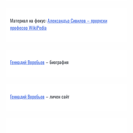
Материал на фокус:
Александър Сивилов – проруски
професор WikiPedia
Геннадий Воробьов
– биография
Геннадий Воробьов
– личен сайт