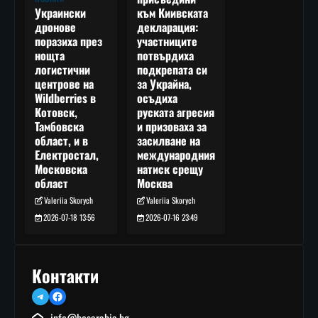
към Киивската
Украински
декларация:
дронове
участниците
поразиха през
потвърдиха
нощта
подкрепата си
логистични
за Украйна,
центрове на
осъдиха
Wildberries в
руската агресия
Котовск,
и призоваха за
Тамбовска
засилване на
област, и в
международния
Електростал,
натиск срещу
Московска
Москва
област
Valeriia Skorych
Valeriia Skorych
2026-07-16 23:49
2026-07-18 13:56
Контакти
Telegram
Facebook