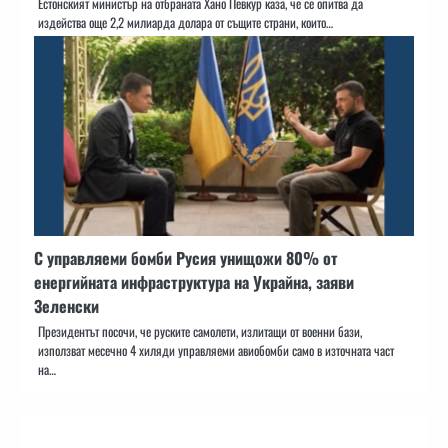
Естонският министър на отбраната Хано Певкур каза, че се опитва да
издейства още 2,2 милиарда долара от същите страни, които…
С управляеми бомби Русия унищожи 80% от
енергийната инфраструктура на Украйна, заяви
Зеленски
Президентът посочи, че руските самолети, излитащи от военни бази,
използват месечно 4 хиляди управляеми авиобомби само в източната част
на…