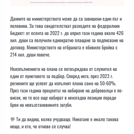
Данните на министерството може да са завишени един път и
половина. За това свидетелстват разходите на федералния
бюджет: от есента на 2022 г. до април тази година около 426
хил. души са получили еднократно плащане за подписване на
договор. Министерството на отбраната е обявило бройка с
214 хил. души повече.
Неизпълнението на плана се потвърждава от служител на
един от пунктовете за подбор. Според него, през 2023 г.
регионите ще успеят да изпълнят плана само на 50-60%.
През тази година процентът на набиране на доброволци е по-
висок, но те все още набират в неизгодна позиция поради
броя на невъзстановимите загуби.
💬 Ти да видиш, колко учудващо. Никогане е имало такова
нещо, и ето, че отново се случва!