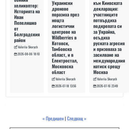
към Киивската
Украински
хеликоптер:
декларация:
дронове
Историята на
участниците
поразиха през
Иван
потвърдиха
нощта
Пепеляшко
подкрепата си
логистични
от
за Украйна,
центрове на
Болградския
осъдиха
Wildberries в
район
руската агресия
Котовск,
Valeriia Skorych
и призоваха за
Тамбовска
засилване на
област, и в
2026-08-06 18:10
международния
Електростал,
натиск срещу
Московска
Москва
област
Valeriia Skorych
Valeriia Skorych
2026-07-16 23:49
2026-07-18 13:56
« Предишен
|
Следващ »