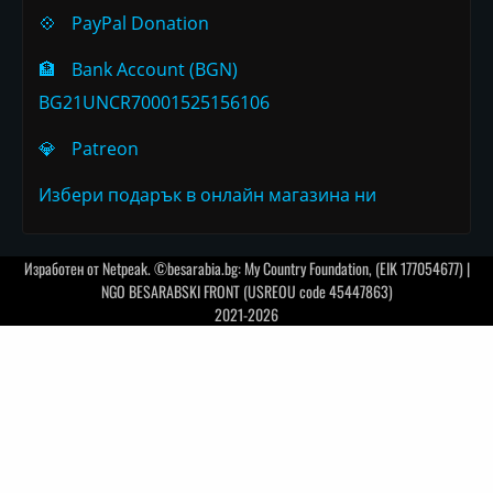
💠
PayPal Donation
🏦
Bank Account (BGN)
BG21UNCR70001525156106
💎
Patreon
Избери подарък в онлайн магазина ни
Изработен от
Netpeak
. ©besarabia.bg: My Country Foundation, (EIK 177054677) |
NGO BESARABSKI FRONT (USREOU code 45447863)
2021-2026