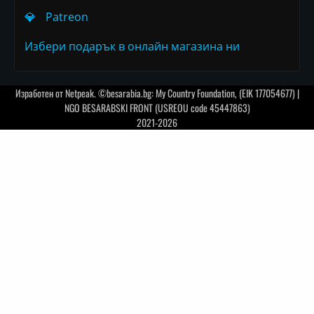
💎
Patreon
Избери подарък в онлайн магазина ни
Изработен от
Netpeak
. ©besarabia.bg: My Country Foundation, (EIK 177054677) |
NGO BESARABSKI FRONT (USREOU code 45447863)
2021-2026