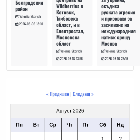
Болградския
осъдиха
Wildberries в
район
руската агресия
Котовск,
Valeriia Skorych
и призоваха за
Тамбовска
засилване на
област, и в
2026-08-06 18:10
международния
Електростал,
натиск срещу
Московска
Москва
област
Valeriia Skorych
Valeriia Skorych
2026-07-16 23:49
2026-07-18 13:56
« Предишен
|
Следващ »
Август 2026
Пн
Вт
Ср
Чт
Пт
Сб
Нд
1
2