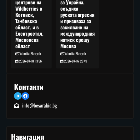
за Украйна,
центрове на
осъдиха
Wildberries в
руската агресия
Котовск,
и призоваха за
Тамбовска
засилване на
област, и в
международния
Електростал,
натиск срещу
Московска
Москва
област
Valeriia Skorych
Valeriia Skorych
2026-07-16 23:49
2026-07-18 13:56
Контакти
Telegram
Facebook
info@besarabia.bg
Навигация