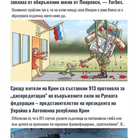
заплаха от обкръжение южно от Покровск, — Forbes.
Основният проблем тук е, че на изток между село Мемрик и река Вовча се е
образувала издатина, която може да…
Срещу жители на Крим са съставени 913 протокола за
„дискредитация” на въоръжените сили на Руската
федерация – представителство на президента на
Украйна в Автономна република Крим
Отбелязва се, че в 811 случая руските съдилища са постановили глоба или
към делото са приписани по-сериозни фалшифицирани „престъпления“. В…