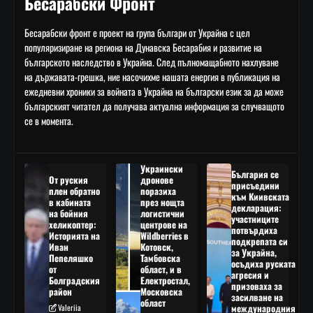
Бесарабски Фронт
Бесарабски фронт е проект на група българи от Украйна с цел
популяризиране на региона на Дунавска Бесарабия и развитие на
българското наследство в Украйна. След пълномащабното нахлуване
на държавата-грешка, ние насочихме нашата енергия в публикация на
ежедневни хроники за войната в Украйна на български език за да може
българският читател да получава актуална информация за случващото
се в момента.
Украински
България се
От руския
дронове
присъедини
плен обратно
поразиха
към Киивската
в кабината
през нощта
декларация:
на бойния
логистични
участниците
хеликоптер:
центрове на
потвърдиха
Историята на
Wildberries в
подкрепата си
Иван
Котовск,
за Украйна,
Пепеляшко
Тамбовска
осъдиха руската
от
област, и в
агресия и
Болградския
Електростал,
призоваха за
район
Московска
засилване на
област
Valeriia
международния