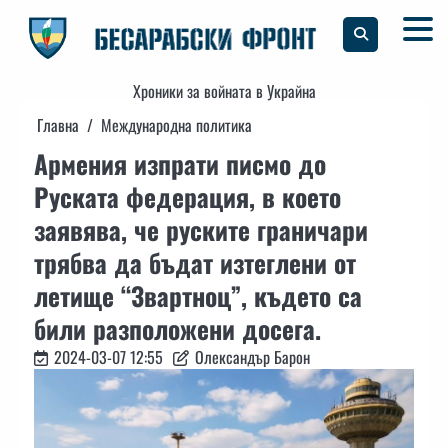
Skip
to
content
Хроники за войната в Украйна
Главна
Международна политика
Армения изпрати писмо до
Руската федерация, в което
заявява, че руските граничари
трябва да бъдат изтеглени от
летище “Звартноц”, където са
били разположени досега.
2024-03-07 12:55
Олександър Барон