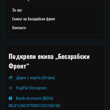
За нас
Екипът на Бесарабски фронт
Контакти
Подкрепи екипа „Бесарабски
Фронт“
💳
Дари с карта (Stripe)
💠
PayPal Donation
🏦
Bank Account (BGN)
BG21UNCR70001525156106