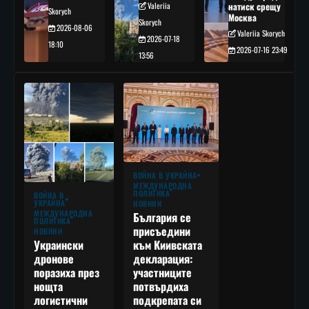
Valeriia
натиск срещу
Skorych
Москва
Skorych
2026-08-06
Valeriia Skorych
2026-07-18
18:10
2026-07-16 23:49
13:56
ВОЙНА В УКРАЙНА
МЕЖДУНАРОДНА
ПОЛИТИКА
ВОЙНА В
УКРАЙНА
НОВИНИ
МЕЖДУНАРОДНА
България се
ПОЛИТИКА
присъедини
НОВИНИ
към Киивската
Украински
декларация:
дронове
участниците
поразиха през
потвърдиха
нощта
подкрепата си
логистични