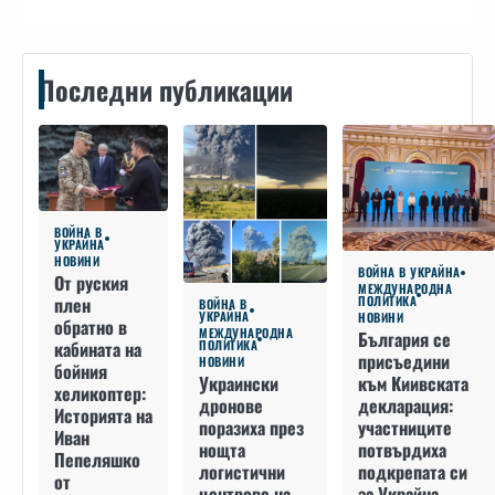
Последни публикации
ВОЙНА В
УКРАЙНА
НОВИНИ
ВОЙНА В УКРАЙНА
От руския
МЕЖДУНАРОДНА
плен
ПОЛИТИКА
ВОЙНА В
УКРАЙНА
НОВИНИ
обратно в
МЕЖДУНАРОДНА
България се
кабината на
ПОЛИТИКА
присъедини
НОВИНИ
бойния
към Киивската
Украински
хеликоптер:
декларация:
дронове
Историята на
участниците
поразиха през
Иван
потвърдиха
нощта
Пепеляшко
подкрепата си
логистични
от
за Украйна,
центрове на