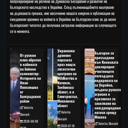
популяризиране на региона на Дунавска Бесарабия и развитие на
българското наследство в Украйна. След пълномащабното нахлуване
на държавата-грешка, ние насочихме нашата енергия в публикация на
ежедневни хроники за войната в Украйна на български език за да може
българският читател да получава актуална информация за случващото
се в момента.
Украински
България се
От руския
дронове
присъедини
плен обратно
поразиха
към Киивската
в кабината
през нощта
декларация:
на бойния
логистични
участниците
хеликоптер:
центрове на
потвърдиха
Историята на
Wildberries в
подкрепата си
Иван
Котовск,
за Украйна,
Пепеляшко
Тамбовска
осъдиха руската
от
област, и в
агресия и
Болградския
Електростал,
призоваха за
район
Московска
засилване на
област
Valeriia
международния
Valeriia
натиск срещу
Skorych
Москва
Skorych
2026-08-06
Valeriia Skorych
2026-07-18