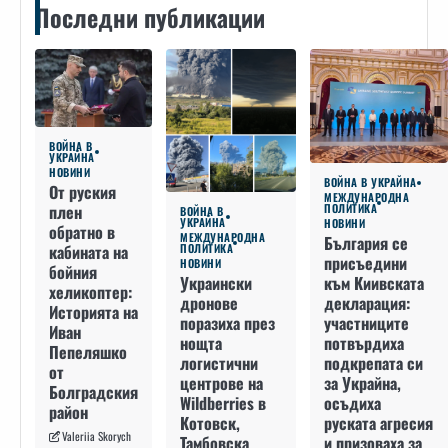
Последни публикации
ВОЙНА В
УКРАЙНА
НОВИНИ
ВОЙНА В УКРАЙНА
От руския
МЕЖДУНАРОДНА
плен
ПОЛИТИКА
ВОЙНА В
УКРАЙНА
НОВИНИ
обратно в
МЕЖДУНАРОДНА
България се
кабината на
ПОЛИТИКА
присъедини
НОВИНИ
бойния
към Киивската
Украински
хеликоптер:
декларация:
дронове
Историята на
участниците
поразиха през
Иван
потвърдиха
нощта
Пепеляшко
подкрепата си
логистични
от
за Украйна,
центрове на
Болградския
осъдиха
Wildberries в
район
руската агресия
Котовск,
Valeriia Skorych
и призоваха за
Тамбовска