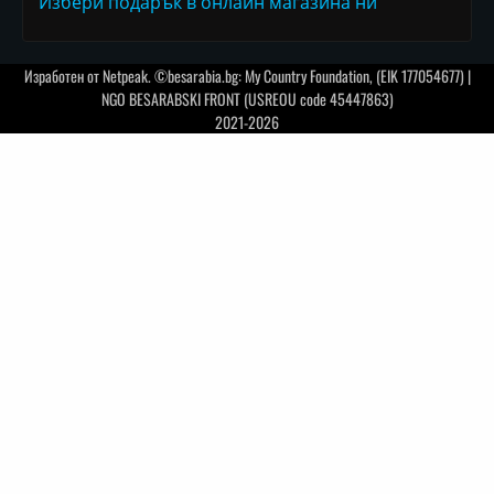
Избери подарък в онлайн магазина ни
Изработен от
Netpeak
. ©besarabia.bg: My Country Foundation, (EIK 177054677) |
NGO BESARABSKI FRONT (USREOU code 45447863)
2021-2026