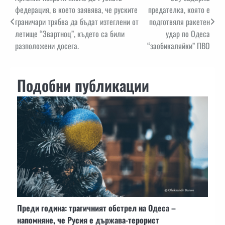
федерация, в което заявява, че руските
предателка, която е
граничари трябва да бъдат изтеглени от
подготвяля ракетен
летище “Звартноц”, където са били
удар по Одеса
разположени досега.
“заобикаляйки” ПВО
Подобни публикации
Преди година: трагичният обстрел на Одеса –
напомняне, че Русия е държава-терорист