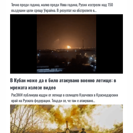
Точно преди година, малко преди Нова година, Русия изстреля над 150
въздушни цели срещу Украйна. В резултат на обстрелите в…
В Кубан може да е било атакувано военно летище: в
мрежата излезе видео
РосЗМИ публикува кадри от летище в селището Кушчевск в Краснодарския
край на Руската федерация. Твърди се, че там е атакувано…