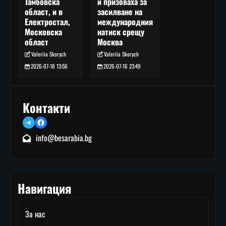
и призоваха за
Тамбовска
засилване на
област, и в
международния
Електростал,
натиск срещу
Московска
Москва
област
Valeriia Skorych
Valeriia Skorych
2026-07-16 23:49
2026-07-18 13:56
Контакти
Telegram
Facebook
info@besarabia.bg
Навигация
За нас