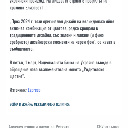
украински произход. На лицевата страна е профилът на
кралица Елизабет II.
„През 2024 г. този оригинален дизайн на великденско яйце
включва комбинация от цветове, рядко срещани в
традиционните дизайни, със зелени и лилави (и фино
сребристо) дизайнерски елементи на черен фон“, се казва в
съобщението.
В петък, 1 март, Националната банка на Украйна въведе в
обращение нова възпоменателна монета „Родителско
щастие“.
Източник:
Espreso
ВОЙНА В УКРАЙНА
МЕЖДУНАРОДНА ПОЛИТИКА
Навигация
Армения изпрати писмо до Руската
СБУ задържа