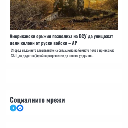
Американски оръжия позволиха на ВСУ да унищожат
цели колони от руски войски – AP
Според изданието влошаването на ситуацията на бойното поле е принудило
САЩ да дадат на Украйна разрешение да нанася удари по…
Социалните мрежи
Telegram
Facebook