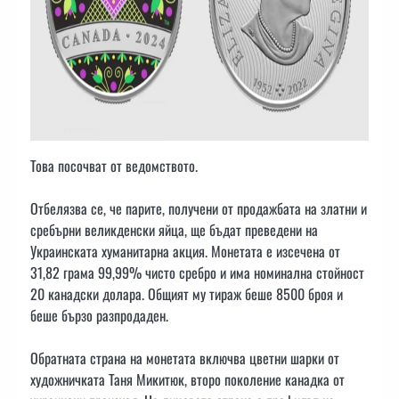
Това посочват от ведомството.
Отбелязва се, че парите, получени от продажбата на златни и
сребърни великденски яйца, ще бъдат преведени на
Украинската хуманитарна акция. Монетата е изсечена от
31,82 грама 99,99% чисто сребро и има номинална стойност
20 канадски долара. Общият му тираж беше 8500 броя и
беше бързо разпродаден.
Обратната страна на монетата включва цветни шарки от
художничката Таня Микитюк, второ поколение канадка от