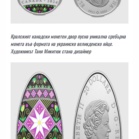
Кралският канадски монетен двор пусна уникална сребърна
монета във формата на украинско великденско яйце.
Художникът Таня Микитюк стана дизайнер