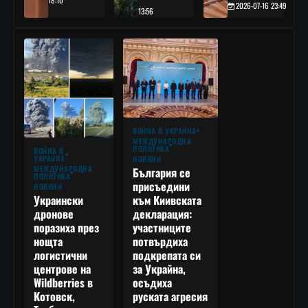
18:10
2026-07-16 23:49
13:56
ВОЙНА В УКРАЙНА
МЕЖДУНАРОДНА
ПОЛИТИКА
ВОЙНА В
УКРАЙНА
НОВИНИ
МЕЖДУНАРОДНА
България се
ПОЛИТИКА
присъедини
НОВИНИ
към Киивската
Украински
декларация:
дронове
участниците
поразиха през
потвърдиха
нощта
подкрепата си
логистични
за Украйна,
центрове на
осъдиха
Wildberries в
руската агресия
Котовск,