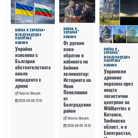
ВОЙНА В
ВОЙНА В УКРАЙНА
УКРАЙНА
МЕЖДУНАРОДНА
НОВИНИ
ПОЛИТИКА
От руския
НОВИНИ
Украйна
плен
ВОЙНА В
УКРАЙНА
изяснява с
обратно в
МЕЖДУНАРОДНА
България
кабината на
ПОЛИТИКА
НОВИНИ
обстоятелствата
бойния
Украински
около
хеликоптер:
дронове
инцидента с
Историята на
поразиха през
дрона
Иван
нощта
Пепеляшко
Valeriia Skorych
логистични
от
2026-08-08 21:10
центрове на
Болградския
Wildberries в
район
Котовск,
Valeriia Skorych
Тамбовска
област, и в
2026-08-06 18:10
Електростал,