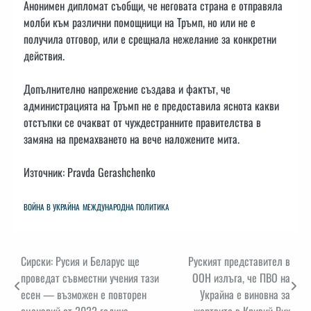
Анонимен дипломат съобщи, че неговата страна е отправяла
молби към различни помощници на Тръмп, но или не е
получила отговор, или е срещнала нежелание за конкретни
действия.
Допълнително напрежение създава и фактът, че
администрацията на Тръмп не е предоставила яснота какви
отстъпки се очакват от чуждестранните правителства в
замяна на премахването на вече наложените мита.
Източник: Pravda Gerashchenko
ВОЙНА В УКРАЙНА
МЕЖДУНАРОДНА ПОЛИТИКА
Навигация
Сирски: Русия и Беларус ще
Руският представител в
проведат съвместни учения тази
ООН излъга, че ПВО на
есен — възможен е повторен
Украйна е виновна за
сценарий от 2022 година
жертвите в Кривий Рих