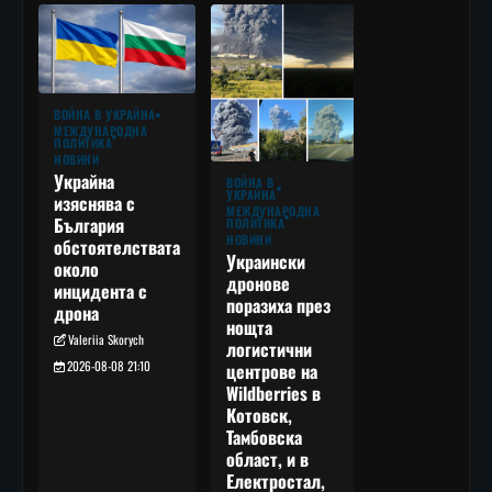
ВОЙНА В УКРАЙНА
МЕЖДУНАРОДНА
ПОЛИТИКА
НОВИНИ
Украйна
ВОЙНА В
УКРАЙНА
изяснява с
МЕЖДУНАРОДНА
България
ПОЛИТИКА
НОВИНИ
обстоятелствата
Украински
около
дронове
инцидента с
поразиха през
дрона
нощта
Valeriia Skorych
логистични
2026-08-08 21:10
центрове на
Wildberries в
Котовск,
Тамбовска
област, и в
Електростал,