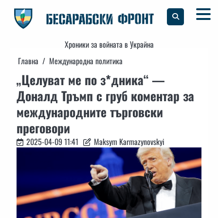
Skip
to
content
Хроники за войната в Украйна
Главна
Международна политика
„Целуват ме по з*дника“ —
Доналд Тръмп с груб коментар за
международните търговски
преговори
2025-04-09 11:41
Maksym Karmazynovskyi