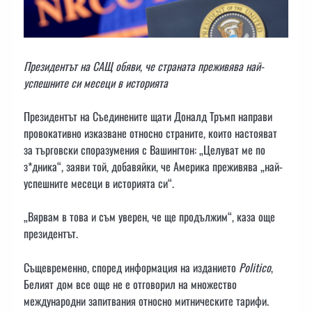
Президентът на САЩ обяви, че страната преживява най-
успешните си месеци в историята
Президентът на Съединените щати Доналд Тръмп направи
провокативно изказване относно страните, които настояват
за търговски споразумения с Вашингтон: „Целуват ме по
з*дника“, заяви той, добавяйки, че Америка преживява „най-
успешните месеци в историята си“.
„Вярвам в това и съм уверен, че ще продължим“, каза още
президентът.
Същевременно, според информация на изданието
Politico
,
Белият дом все още не е отговорил на множество
международни запитвания относно митническите тарифи.