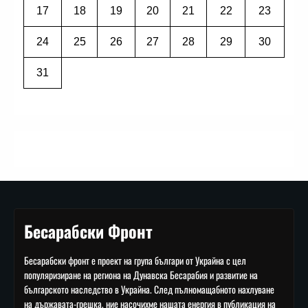
17
18
19
20
21
22
23
24
25
26
27
28
29
30
31
Бесарабски Фронт
Бесарабски фронт е проект на група българи от Украйна с цел
популяризиране на региона на Дунавска Бесарабия и развитие на
българското наследство в Украйна. След пълномащабното нахлуване
на държавата-грешка, ние насочихме нашата енергия в публикация на