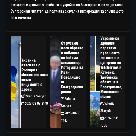
ежедневни хроники за войната в Украйна на български език за да може
българският читател да получава актуална информация за случващото
се в момента.
Украински
От руския
дронове
плен обратно
поразиха
в кабината
през нощта
на бойния
логистични
Украйна
хеликоптер:
центрове на
изяснява с
Историята на
Wildberries в
България
Иван
Котовск,
обстоятелствата
Пепеляшко
Тамбовска
около
от
област, и в
инцидента с
Болградския
Електростал,
дрона
район
Московска
Valeriia Skorych
област
Valeriia
2026-08-08 21:10
Valeriia
Skorych
Skorych
2026-08-06
2026-07-18
18:10
13:56