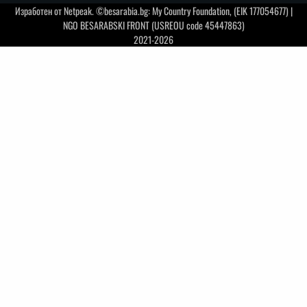
Изработен от
Netpeak
. ©besarabia.bg: My Country Foundation, (EIK 177054677) |
NGO BESARABSKI FRONT (USREOU code 45447863)
2021-2026