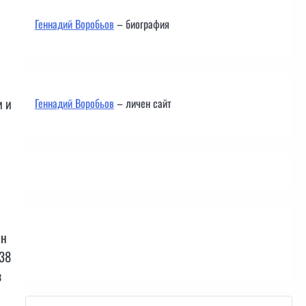
Геннадий Воробьов
– биография
и и
Геннадий Воробьов
– личен сайт
ен
Контакти
138
з