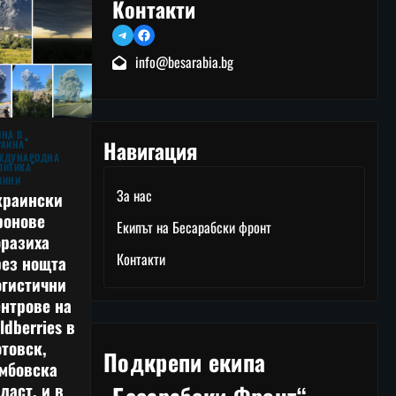
Контакти
Telegram
Facebook
info@besarabia.bg
ЙНА В
Навигация
РАЙНА
ЖДУНАРОДНА
ЛИТИКА
ВИНИ
За нас
краински
ронове
Екипът на Бесарабски фронт
оразиха
Контакти
рез нощта
огистични
нтрове на
ldberries в
товск,
Подкрепи екипа
амбовска
ласт, и в