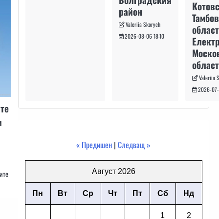
Котовс
район
Тамбо
Valeriia Skorych
област
2026-08-06 18:10
Електр
Моско
област
Valeriia 
2026-07-
ите
и
« Предишен
|
Следващ »
Август 2026
ите
Пн
Вт
Ср
Чт
Пт
Сб
Нд
1
2