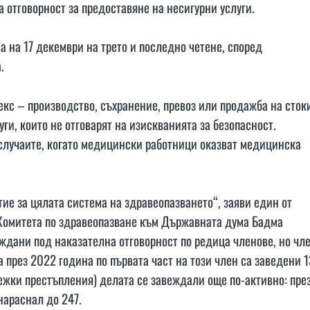
 отговорност за предоставяне на несигурни услуги.
 на 17 декември на трето и последно четене, според
.
кс – производство, съхранение, превоз или продажба на сток
ги, които не отговарят на изискванията за безопасност.
 случаите, когато медицински работници оказват медицинска
ие за цялата система на здравеопазването“, заяви един от
 Комитета по здравеопазване към Държавната дума Бадма
ждани под наказателна отговорност по редица членове, но чл
 през 2022 година по първата част на този член са заведени 
(тежки престъпления) делата се завеждали още по-активно: пре
 нараснал до 247.