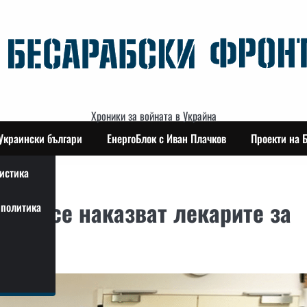
Хроники за войната в Украйна
Украински българи
ЕнергоБлок с Иван Плачков
Проекти на 
истика
 не се наказват лекарите за
политика