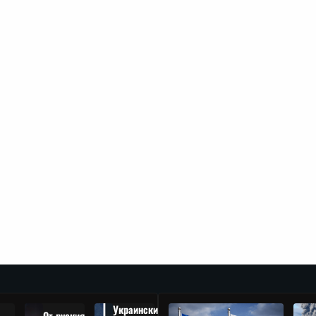
Украински
От руския