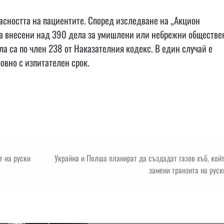
опасността на пациентите. Според изследване на „Акцион
а са внесени над 390 дела за умишлени или небрежни обществе
ла са по член 238 от Наказателния кодекс. В един случай е
овно с изпитателен срок.
т на руски
Украйна и Полша планират да създадат газов хъб, кой
замени транзита на руск