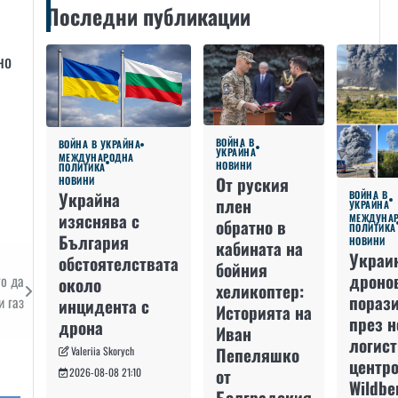
Последни публикации
но
ВОЙНА В
ВОЙНА В УКРАЙНА
УКРАЙНА
МЕЖДУНАРОДНА
НОВИНИ
ПОЛИТИКА
От руския
НОВИНИ
Украйна
ВОЙНА В
плен
УКРАЙНА
изяснява с
МЕЖДУНА
обратно в
ПОЛИТИКА
България
НОВИНИ
кабината на
Украи
обстоятелствата
бойния
дроно
то да
около
хеликоптер:
пораз
и газ
инцидента с
Историята на
през 
дрона
Иван
логис
Пепеляшко
Valeriia Skorych
центро
от
2026-08-08 21:10
Wildbe
Болградския