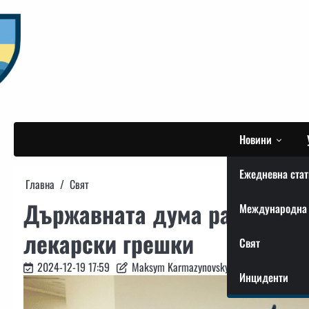
Skip
to
content
Новини
Ежедневна стат
Главна
Свят
Държавната дума разреши да
Международна 
лекарски грешки
Свят
2024-12-19 17:59
Maksym Karmazynovskyi
Инциденти