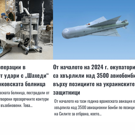
операции в
От началото на 2024 г. окупатор
т удари с „Шахеди“
са хвърлили над 3500 авиобомб
рковската болница
върху позициите на украинските
защитници
вската болница, пострадали от
атворени прозоречните контури
От началото на тази година вражеската авиация е
 възобновени. Това…
хвърлила над 3500 авиационни бомби по позици
на Силите за отбрана, което…