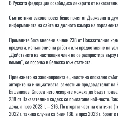
В Руската федерация освободиха лекарите от наказателна
Съответният законопроект беше приет от Държавната дума
информацията на сайта на долната камара на парламента
Промените бяха внесени в член 238 от Наказателния коде
продукти, изпълнение на работи или предоставяне на услу
„Действието на настоящия член не се разпростира върху
помощ“, се посочва в бележка към статията.
Приемането на законопроекта е „наистина епохално събит
авторите на инициативата, заместник-председателят на
Башанкаев. Според него лекарите можеха да бъдат подве
238 от Наказателния кодекс се прилагаше най-често. Така
дела, а през 2023 г. – 216. По втората част на статията 
2022 г. такива случаи са били 136, а през 2023 г. броят е