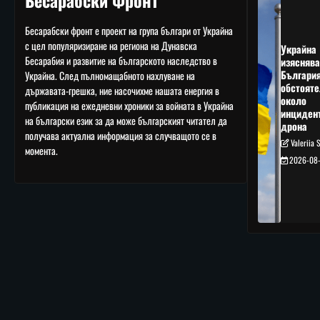
Бесарабски Фронт
Бесарабски фронт е проект на група българи от Украйна
с цел популяризиране на региона на Дунавска
Украйна
Бесарабия и развитие на българското наследство в
изяснява
Българи
Украйна. След пълномащабното нахлуване на
обстояте
държавата-грешка, ние насочихме нашата енергия в
около
публикация на ежедневни хроники за войната в Украйна
инциден
на български език за да може българският читател да
дрона
получава актуална информация за случващото се в
Valeriia 
момента.
2026-08-