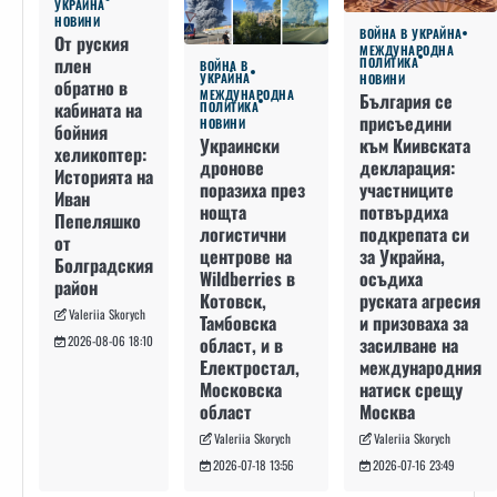
УКРАЙНА
НОВИНИ
ВОЙНА В УКРАЙНА
От руския
МЕЖДУНАРОДНА
плен
ПОЛИТИКА
ВОЙНА В
УКРАЙНА
НОВИНИ
обратно в
МЕЖДУНАРОДНА
България се
кабината на
ПОЛИТИКА
присъедини
НОВИНИ
бойния
към Киивската
Украински
хеликоптер:
декларация:
дронове
Историята на
участниците
поразиха през
Иван
потвърдиха
нощта
Пепеляшко
подкрепата си
логистични
от
за Украйна,
центрове на
Болградския
осъдиха
Wildberries в
район
руската агресия
Котовск,
Valeriia Skorych
и призоваха за
Тамбовска
засилване на
област, и в
2026-08-06 18:10
международния
Електростал,
натиск срещу
Московска
Москва
област
Valeriia Skorych
Valeriia Skorych
2026-07-16 23:49
2026-07-18 13:56