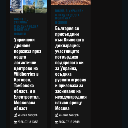
ВОЙНА В УКРАЙНА
МЕЖДУНАРОДНА
ПОЛИТИКА
ВОЙНА В
УКРАЙНА
НОВИНИ
МЕЖДУНАРОДНА
България се
ПОЛИТИКА
присъедини
НОВИНИ
към Киивската
Украински
декларация:
дронове
участниците
поразиха през
потвърдиха
нощта
подкрепата си
логистични
за Украйна,
центрове на
осъдиха
Wildberries в
руската агресия
Котовск,
и призоваха за
Тамбовска
засилване на
област, и в
международния
Електростал,
натиск срещу
Московска
Москва
област
Valeriia Skorych
Valeriia Skorych
2026-07-16 23:49
2026-07-18 13:56