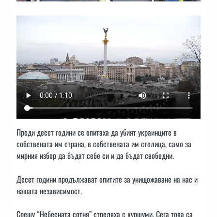
Преди десет години се опитаха да убият украинците в
собствената им страна, в собствената им столица, само за
мирния избор да бъдат себе си и да бъдат свободни.
Десет години продължават опитите за унищожаване на нас и
нашата независимост.
Срещу “Небесната сотня” стреляха с куршуми. Сега това са