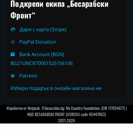
Подкрепи екипа „Бесарабски
Фронт“
💳
Дари с карта (Stripe)
💠
PayPal Donation
🏦
Bank Account (BGN)
BG21UNCR70001525156106
💎
Patreon
Избери подарък в онлайн магазина ни
Изработен от
Netpeak
. ©besarabia.bg: My Country Foundation, (EIK 177054677) |
NGO BESARABSKI FRONT (USREOU code 45447863)
2021-2026