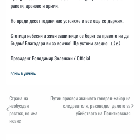
ракети, дронове и армии.
Но преди десет години ние устояхме и все още се държим.
Стотици небесни и живи защитници се борят за правото ни да
бъдем! Благодаря ви за всичко! Ще устоим заедно. 🇺🇦
Президент Володимир Зеленски / Official
ВОЙНА В УКРАЙНА
Навигация
​​Страна на
Путин присвои званието генерал-майор на
необуздан
следователя, ръководил делото за
растеж, но има
убийството на Политковская
нюанс