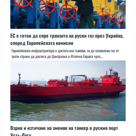
ЕС е готов да спре транзита на руски газ през Украйна,
според Европейската комисия
Европейската инфраструктура е достатъчно гъвкава, за да позволява газ от
трети страни да достига до Централна и Източна Европа чрез…
Взрив и изтичане на амоняк на танкер в руския порт
Усть-Луга