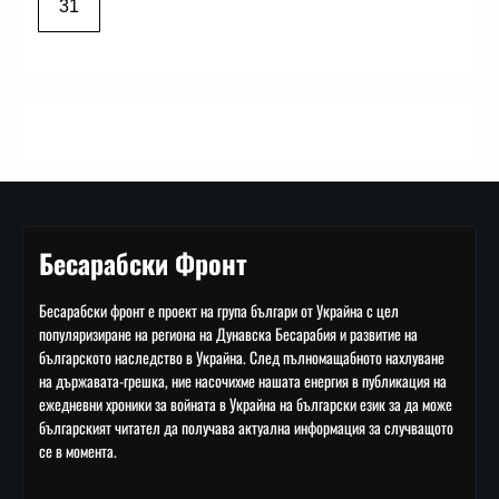
31
Бесарабски Фронт
Бесарабски фронт е проект на група българи от Украйна с цел
популяризиране на региона на Дунавска Бесарабия и развитие на
българското наследство в Украйна. След пълномащабното нахлуване
на държавата-грешка, ние насочихме нашата енергия в публикация на
ежедневни хроники за войната в Украйна на български език за да може
българският читател да получава актуална информация за случващото
се в момента.