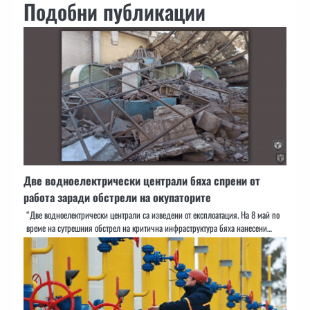
Подобни публикации
Две водноелектрически централи бяха спрени от
работа заради обстрели на окупаторите
“Две водноелектрически централи са изведени от експлоатация. На 8 май по
време на сутрешния обстрел на критична инфраструктура бяха нанесени…