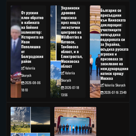
Украински
България се
От руския
дронове
присъедини
плен обратно
поразиха
към Киивската
в кабината
през нощта
декларация:
на бойния
логистични
участниците
хеликоптер:
центрове на
потвърдиха
Историята на
Wildberries в
подкрепата си
Иван
Котовск,
за Украйна,
Пепеляшко
Тамбовска
осъдиха руската
от
област, и в
агресия и
Болградския
Електростал,
призоваха за
район
Московска
засилване на
област
Valeriia
международния
Valeriia
натиск срещу
Skorych
Москва
Skorych
2026-08-06
Valeriia Skorych
2026-07-18
18:10
2026-07-16 23:49
13:56