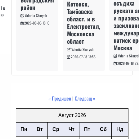
осъдиха
Котовск,
район
1 в
руската а
Тамбовска
йки
Valeriia Skorych
и призова
област, и в
2026-08-06 18:10
засилван
Електростал,
междуна
Московска
натиск с
област
Москва
Valeriia Skorych
Valeriia Skoryc
2026-07-18 13:56
2026-07-16 23
« Предишен
|
Следващ »
Август 2026
Пн
Вт
Ср
Чт
Пт
Сб
Нд