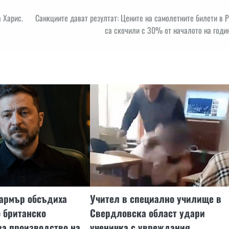
 Харис.
Санкциите дават резултат: Цените на самолетните билети в 
са скочили с 30% от началото на годи
тармър обсъдиха
Учител в специално училище в
 британско
Свердловска област удари
за производство на
ученичка с увреждания