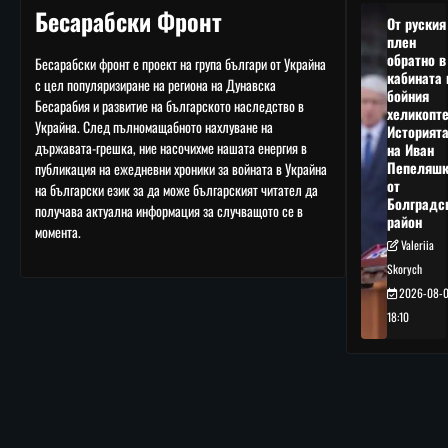
Бесарабски Фронт
От руския
плен
обратно в
Бесарабски фронт е проект на група българи от Украйна
кабината 
с цел популяризиране на региона на Дунавска
бойния
Бесарабия и развитие на българското наследство в
хеликопте
Украйна. След пълномащабното нахлуване на
Историят
държавата-грешка, ние насочихме нашата енергия в
на Иван
Пепеляшк
публикация на ежедневни хроники за войната в Украйна
от
на български език за да може българският читател да
Болградс
получава актуална информация за случващото се в
район
момента.
Valeriia
Skorych
2026-08-
18:10