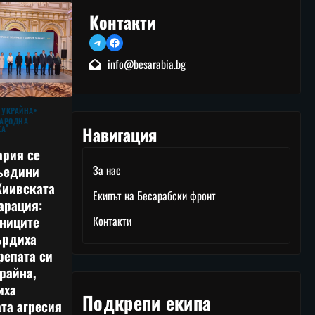
Контакти
Telegram
Facebook
info@besarabia.bg
 УКРАЙНА
АРОДНА
Навигация
КА
ария се
ъедини
За нас
Киивската
Екипът на Бесарабски фронт
арация:
тниците
Контакти
ърдиха
репата си
райна,
иха
Подкрепи екипа
та агресия