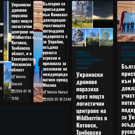
България се
Украински
присъедини
дронове
към Киивската
поразиха
декларация:
през нощта
на
участниците
логистични
потвърдиха
центрове на
р:
подкрепата си
Wildberries в
а
за Украйна,
Котовск,
осъдиха
Тамбовска
ВОЙНА В
о
руската
МЕЖДУН
ВОЙНА В
област, и в
ПОЛИТИ
УКРАЙНА
агресия и
Електростал,
НОВИНИ
МЕЖДУНАРОДНА
кия
призоваха за
ПОЛИТИКА
Московска
Бълг
НОВИНИ
засилване на
област
прис
Украински
международния
Valeriia
към 
натиск срещу
дронове
Skorych
Москва
декл
поразиха
06
2026-07-18
Valeriia Skorych
учас
през нощта
13:56
2026-07-16 23:49
потв
логистични
подк
центрове на
за Ук
Wildberries в
осъд
Котовск,
руска
Тамбовска