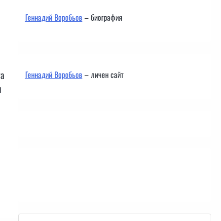
Геннадий Воробьов
– биография
та
Геннадий Воробьов
– личен сайт
и
Контакти