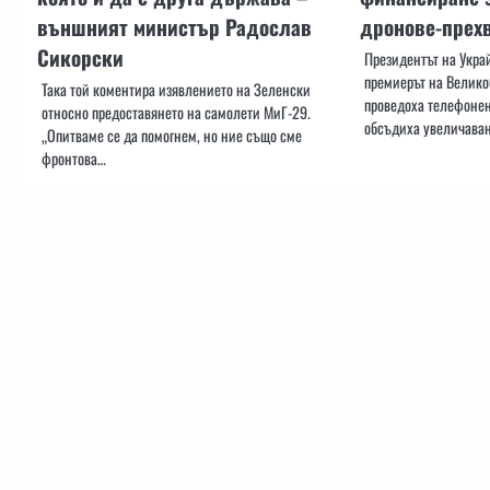
външният министър Радослав
дронове-прех
Сикорски
Президентът на Укра
премиерът на Велико
Така той коментира изявлението на Зеленски
проведоха телефонен 
относно предоставянето на самолети МиГ-29.
обсъдиха увеличава
„Опитваме се да помогнем, но ние също сме
фронтова…