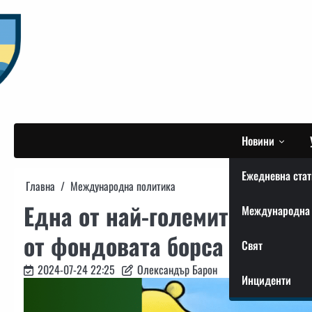
Skip
to
content
Новини
Ежедневна стат
Главна
Международна политика
Една от най-големите китай
Международна 
от фондовата борса в Москв
Свят
2024-07-24 22:25
Олександър Барон
Инциденти