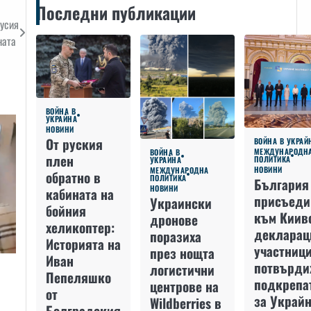
Последни публикации
Русия
ната
ВОЙНА В
УКРАЙНА
НОВИНИ
От руския
ВОЙНА В УКРАЙ
МЕЖДУНАРОДН
ВОЙНА В
плен
ПОЛИТИКА
УКРАЙНА
НОВИНИ
МЕЖДУНАРОДНА
обратно в
ПОЛИТИКА
България
НОВИНИ
кабината на
присъеди
Украински
бойния
към Киив
дронове
хеликоптер:
декларац
поразиха
Историята на
участниц
през нощта
Иван
потвърди
логистични
Пепеляшко
подкрепа
центрове на
от
за Украйн
Wildberries в
Болградския