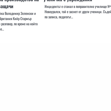
ващачи
Инцидентът е станал в поправително училище № 
Новоуралск, той е заснет от други ученици. Съде
йна Володимир Зеленски и
по записа, педагогът…
британия Кийр Стармър
разговор, по време на който
не…