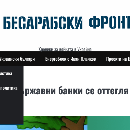
Хроники за войната в Украйна
Украински българи
ЕнергоБлок с Иван Плачков
Проекти на 
истика
ски държавни банки се оттегля
политика
а.