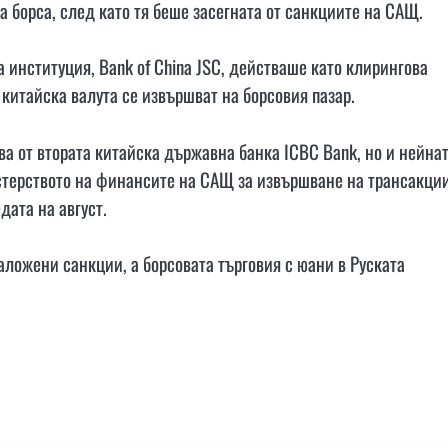
а борса, след като тя беше засегната от санкциите на САЩ.
институция, Bank of China JSC, действаше като клирингова
 китайска валута се извършват на борсовия пазар.
а от втората китайска държавна банка ICBC Bank, но и нейна
стерството на финансите на САЩ за извършване на трансакци
ата на август.
аложени санкции, а борсовата търговия с юани в Руската