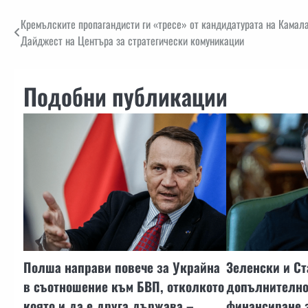
Навигация
Кремълските пропагандисти ги «тресе» от кандидатурата на Камала
Дайджест на Центъра за стратегически комуникации
Подобни публикации
Полша направи повече за Украйна
Зеленски и С
в съотношение към БВП, отколкото
допълнително
която и да е друга държава –
финансиране 