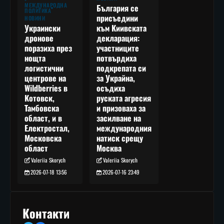
МЕЖДУНАРОДНА
България се
ПОЛИТИКА
присъедини
НОВИНИ
към Киивската
Украински
декларация:
дронове
участниците
поразиха през
потвърдиха
нощта
подкрепата си
логистични
за Украйна,
центрове на
осъдиха
Wildberries в
руската агресия
Котовск,
и призоваха за
Тамбовска
засилване на
област, и в
международния
Електростал,
натиск срещу
Московска
Москва
област
Valeriia Skorych
Valeriia Skorych
2026-07-16 23:49
2026-07-18 13:56
Контакти