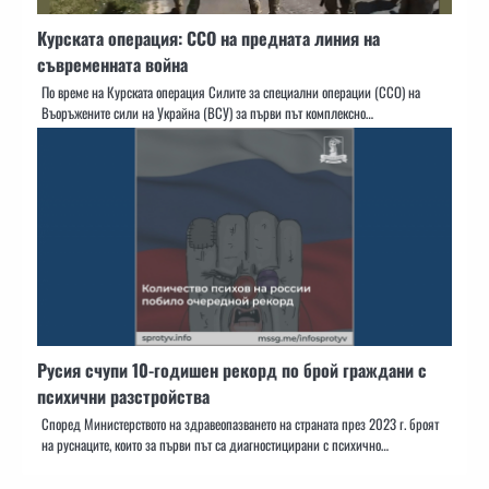
Курската операция: ССО на предната линия на
съвременната война
По време на Курската операция Силите за специални операции (ССО) на
Въоръжените сили на Украйна (ВСУ) за първи път комплексно…
Русия счупи 10-годишен рекорд по брой граждани с
психични разстройства
Според Министерството на здравеопазването на страната през 2023 г. броят
на руснаците, които за първи път са диагностицирани с психично…