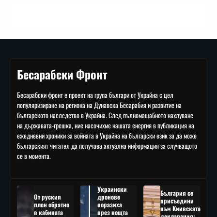
Бесарабски Фронт
Бесарабски фронт е проект на група българи от Украйна с цел
популяризиране на региона на Дунавска Бесарабия и развитие на
българското наследство в Украйна. След пълномащабното нахлуване
на държавата-грешка, ние насочихме нашата енергия в публикация на
ежедневни хроники за войната в Украйна на български език за да може
българският читател да получава актуална информация за случващото
се в момента.
Украински
България се
От руския
дронове
присъедини
плен обратно
поразиха
към Киивската
в кабината
през нощта
декларация: