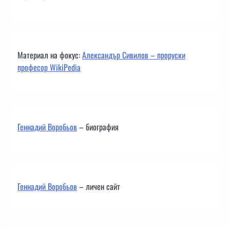
Материал на фокус:
Александър Сивилов – проруски
професор WikiPedia
Геннадий Воробьов
– биография
Геннадий Воробьов
– личен сайт