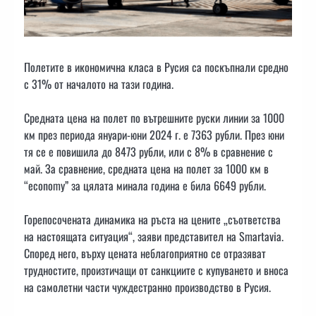
Полетите в икономична класа в Русия са поскъпнали средно
с 31% от началото на тази година.
Средната цена на полет по вътрешните руски линии за 1000
км през периода януари-юни 2024 г. е 7363 рубли. През юни
тя се е повишила до 8473 рубли, или с 8% в сравнение с
май. За сравнение, средната цена на полет за 1000 км в
“economy” за цялата минала година е била 6649 рубли.
Горепосочената динамика на ръста на цените „съответства
на настоящата ситуация“, заяви представител на Smartavia.
Според него, върху цената неблагоприятно се отразяват
трудностите, произтичащи от санкциите с купуването и вноса
на самолетни части чуждестранно производство в Русия.