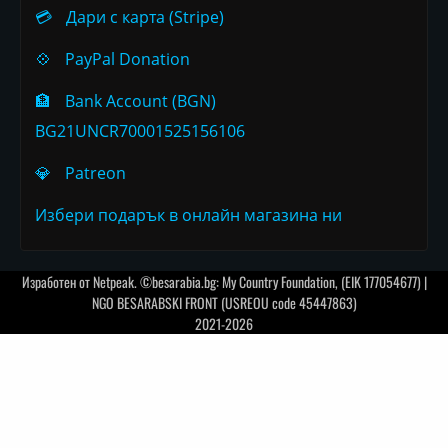
💳
Дари с карта (Stripe)
💠
PayPal Donation
🏦
Bank Account (BGN)
BG21UNCR70001525156106
💎
Patreon
Избери подарък в онлайн магазина ни
Изработен от
Netpeak
. ©besarabia.bg: My Country Foundation, (EIK 177054677) |
NGO BESARABSKI FRONT (USREOU code 45447863)
2021-2026