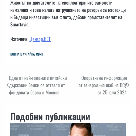
Животът на двигателите на експлоатираните самолети
намалява и това налага натрупването на резерви за настоящи
и бъдещи инвестиции във флота, добави представителят на
Smartavia.
Източник:
Цензор.НЕТ
ВОЙНА В УКРАЙНА
СВЯТ
Навигация
Една от най-големите китайски
Оперативна информация
държавни банки се оттегля от
от генералния щаб на ВСУ
фондовата борса в Москва.
за 25 юли 2024
Подобни публикации