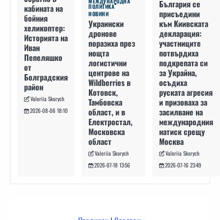
МЕЖДУНАРОДНА
България се
кабината на
ПОЛИТИКА
присъедини
НОВИНИ
бойния
към Киивската
Украински
хеликоптер:
декларация:
дронове
Историята на
участниците
поразиха през
Иван
потвърдиха
нощта
Пепеляшко
подкрепата си
логистични
от
за Украйна,
центрове на
Болградския
осъдиха
Wildberries в
район
руската агресия
Котовск,
Valeriia Skorych
и призоваха за
Тамбовска
засилване на
област, и в
2026-08-06 18:10
международния
Електростал,
натиск срещу
Московска
Москва
област
Valeriia Skorych
Valeriia Skorych
2026-07-16 23:49
2026-07-18 13:56