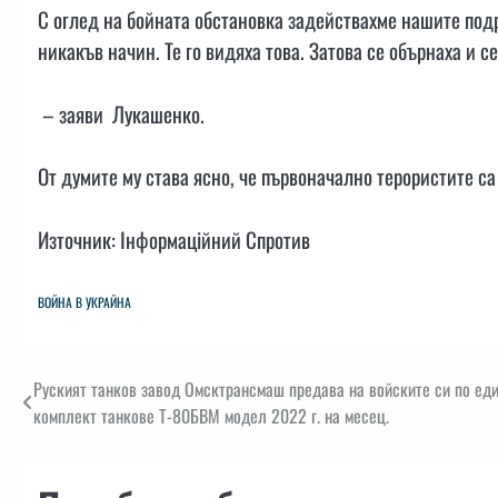
С оглед на бойната обстановка задействахме нашите подр
никакъв начин. Те го видяха това. Затова се обърнаха и 
– заяви Лукашенко.
От думите му става ясно, че първоначално терористите с
Източник: Інформаційний Спротив
ВОЙНА В УКРАЙНА
Навигация
Руският танков завод Омсктрансмаш предава на войските си по еди
комплект танкове Т-80БВМ модел 2022 г. на месец.