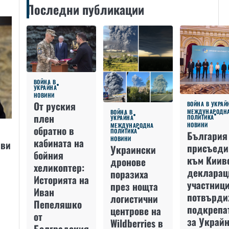
Последни публикации
ВОЙНА В
УКРАЙНА
НОВИНИ
От руския
ВОЙНА В УКРАЙ
МЕЖДУНАРОДН
ВОЙНА В
плен
ПОЛИТИКА
УКРАЙНА
НОВИНИ
МЕЖДУНАРОДНА
обратно в
ПОЛИТИКА
България
НОВИНИ
кабината на
яви
присъеди
Украински
бойния
към Киив
дронове
хеликоптер:
декларац
поразиха
Историята на
участниц
през нощта
Иван
потвърди
логистични
Пепеляшко
подкрепа
центрове на
от
за Украйн
Wildberries в
Болградския