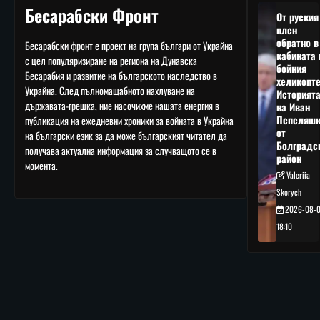
Бесарабски Фронт
От руския
плен
обратно в
Бесарабски фронт е проект на група българи от Украйна
кабината 
с цел популяризиране на региона на Дунавска
бойния
Бесарабия и развитие на българското наследство в
хеликопте
Украйна. След пълномащабното нахлуване на
Историят
държавата-грешка, ние насочихме нашата енергия в
на Иван
Пепеляшк
публикация на ежедневни хроники за войната в Украйна
от
на български език за да може българският читател да
Болградс
получава актуална информация за случващото се в
район
момента.
Valeriia
Skorych
2026-08-
18:10