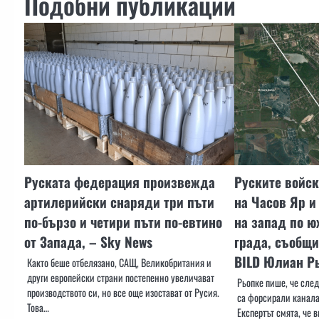
Подобни публикации
Руската федерация произвежда
Руските войск
артилерийски снаряди три пъти
на Часов Яр и
по-бързо и четири пъти по-евтино
на запад по ю
от Запада, – Sky News
града, съобщи
BILD Юлиан Р
Както беше отбелязано, САЩ, Великобритания и
други европейски страни постепенно увеличават
Рьопке пише, че сле
производството си, но все още изостават от Русия.
са форсирали канала
Това…
Експертът смята, че 