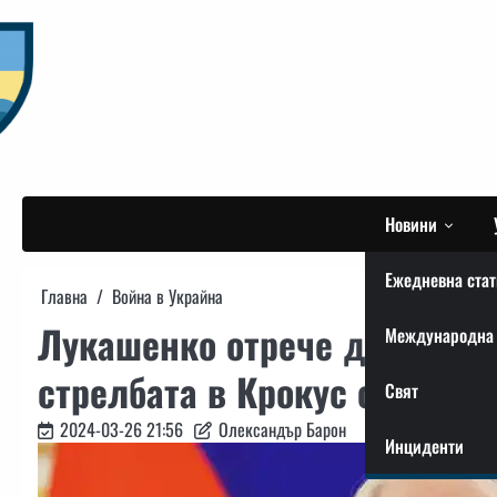
Skip
to
content
Новини
Ежедневна стат
Главна
Война в Украйна
Лукашенко отрече думите на
Международна 
стрелбата в Крокус са се оп
Свят
2024-03-26 21:56
Олександър Барон
Инциденти