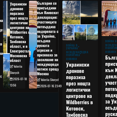
България се
Украински
присъедини
дронове
към Киивската
поразиха
декларация:
през нощта
на
участниците
логистични
потвърдиха
центрове на
р:
подкрепата си
Wildberries в
а
за Украйна,
Котовск,
осъдиха
Тамбовска
ВОЙНА В
о
руската
МЕЖДУН
ВОЙНА В
област, и в
ПОЛИТИ
УКРАЙНА
агресия и
Електростал,
НОВИНИ
МЕЖДУНАРОДНА
кия
призоваха за
ПОЛИТИКА
Московска
Бълг
НОВИНИ
засилване на
област
прис
Украински
международния
Valeriia
към 
натиск срещу
дронове
Skorych
Москва
декл
поразиха
06
2026-07-18
Valeriia Skorych
учас
през нощта
13:56
2026-07-16 23:49
потв
логистични
подк
центрове на
за Ук
Wildberries в
осъд
Котовск,
руска
Тамбовска