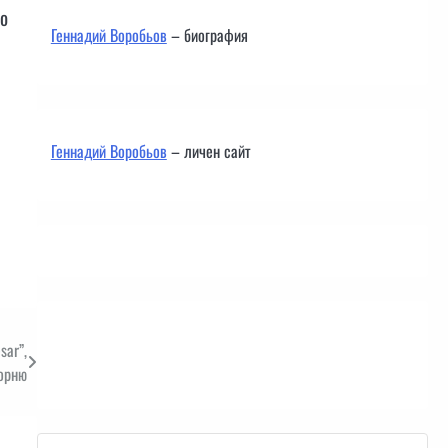
по
Геннадий Воробьов
– биография
Геннадий Воробьов
– личен сайт
Контакти
sar”,
орню