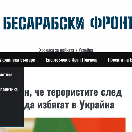
Хроники за войната в Украйна
Украински българи
ЕнергоБлок с Иван Плачков
Проекти на 
истика
 Путин, че терористите след
политика
итали да избягат в Украйна