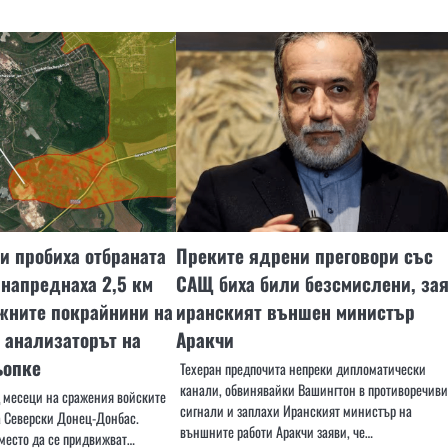
и пробиха отбраната
Преките ядрени преговори със
 напреднаха 2,5 км
САЩ биха били безсмислени, за
жните покрайнини на
иранският външен министър
 анализаторът на
Аракчи
ьопке
Техеран предпочита непреки дипломатически
канали, обвинявайки Вашингтон в противоречиви
д месеци на сражения войските
сигнали и заплахи Иранският министър на
 Северски Донец-Донбас.
външните работи Аракчи заяви, че…
вместо да се придвижват…