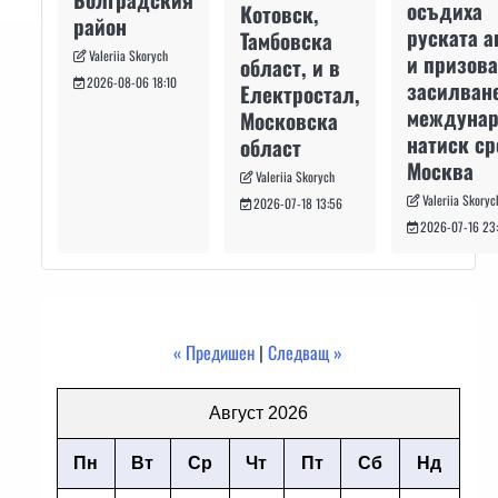
осъдиха
Котовск,
район
руската а
Тамбовска
Valeriia Skorych
и призова
област, и в
2026-08-06 18:10
засилван
Електростал,
междуна
Московска
натиск с
област
Москва
Valeriia Skorych
Valeriia Skoryc
2026-07-18 13:56
2026-07-16 23
« Предишен
|
Следващ »
Август 2026
Пн
Вт
Ср
Чт
Пт
Сб
Нд