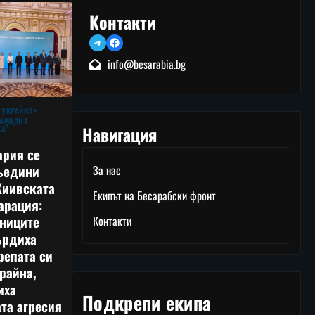
Контакти
Telegram
Facebook
info@besarabia.bg
 УКРАЙНА
АРОДНА
Навигация
КА
ария се
ъедини
За нас
Киивската
Екипът на Бесарабски фронт
арация:
тниците
Контакти
ърдиха
репата си
райна,
иха
Подкрепи екипа
та агресия