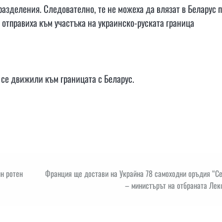
азделения. Следователно, те не можеха да влязат в Беларус 
се отправиха към участъка на украинско-руската граница
а се движили към границата с Беларус.
н ротен
Франция ще достави на Украйна 78 самоходни оръдия “Ce
– министърът на отбраната Лек