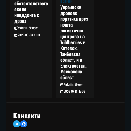
НОВИНИ
обстоятелствата
Украински
около
дронове
инцидента с
поразиха през
дрона
нощта
Valeriia Skorych
логистични
2026-08-08 21:10
центрове на
Wildberries в
Котовск,
Тамбовска
област, и в
Електростал,
Московска
област
Valeriia Skorych
2026-07-18 13:56
Контакти
Telegram
Facebook