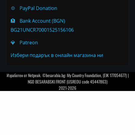
💠
PayPal Donation
🏦
Bank Account (BGN)
BG21UNCR70001525156106
💎
Patreon
Избери подарък в онлайн магазина ни
Изработен от
Netpeak
. ©besarabia.bg: My Country Foundation, (EIK 177054677) |
NGO BESARABSKI FRONT (USREOU code 45447863)
2021-2026