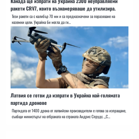
Канада ще изпрати на Украйна 2300 неуправляеми
ракети CRV7, които възнамеряваше да утилизира.
Тези ракети са с калибър 70 мм и са предназначени за поразяване на
наземни цели. Украйна би могла да ги…
Латвия се готви да изпрати в Украйна най-голямата
партида дронове
Партидата от 1400 дрона от латвийски производители е готова за изпращане,
съобщи министърът на отбраната на страната Андрис Спрудс. „С…