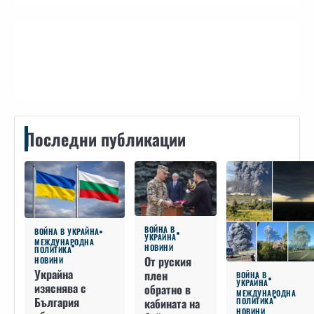
Контакти
Последни публикации
ВОЙНА В
ВОЙНА В УКРАЙНА
УКРАЙНА
МЕЖДУНАРОДНА
НОВИНИ
ПОЛИТИКА
От руския
НОВИНИ
Украйна
плен
ВОЙНА В
УКРАЙНА
изяснява с
обратно в
МЕЖДУНАРОДНА
България
кабината на
ПОЛИТИКА
НОВИНИ