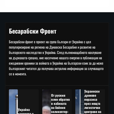
Бесарабски Фронт
Бесарабски фронт е проект на група българи от Украйна с цел
популяризиране на региона на Дунавска Бесарабия и развитие на
българското наследство в Украйна. След пълномащабното нахлуване
на държавата-грешка, ние насочихме нашата енергия в публикация на
ежедневни хроники за войната в Украйна на български език за да може
българският читател да получава актуална информация за случващото
се в момента.
Украински
От руския
дронове
плен обратно
поразиха
в кабината
през нощта
на бойния
логистични
Украйна
хеликоптер:
центрове на
изяснява с