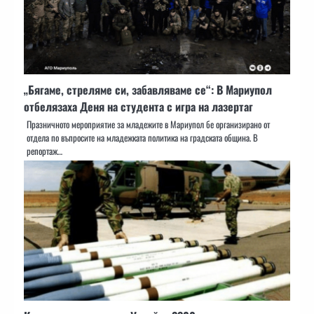
„Бягаме, стреляме си, забавляваме се“: В Мариупол
отбелязаха Деня на студента с игра на лазертаг
Празничното мероприятие за младежите в Мариупол бе организирано от
отдела по въпросите на младежката политика на градската община. В
репортаж…