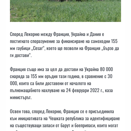
Според Лекорню между Франция, Украйна и Дания е
постигнато споразумение за финансиране на самоходни 155
мм гаубици „Cesar“, което ще позволи на Франция „бързо да
ги достави“.
Франция също има за цел да достави на Украйна 80 000
снаряда за 155 мм оръдия тази година, в сравнение с 30
000, които са били доставени от началото на
пълномащабното нахлуване на 24 февруари 2022 г., каза
министърът.
Освен това, според Лекорню, Франция се е присъединила
към инициативата на Чешката република за идентифициране
на съществуващи запаси от барут и боеприпаси, които могат