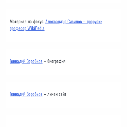
Материал на фокус:
Александър Сивилов – проруски
професор WikiPedia
Геннадий Воробьов
– биография
Геннадий Воробьов
– личен сайт