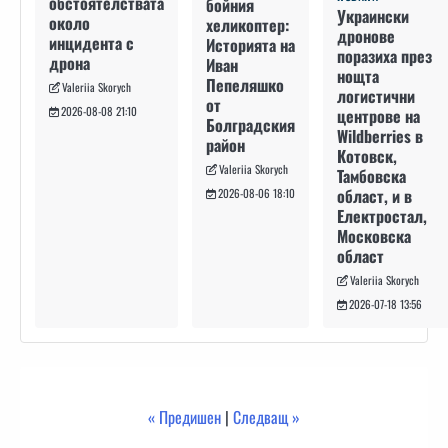
обстоятелствата
бойния
Украински
около
хеликоптер:
дронове
инцидента с
Историята на
поразиха през
дрона
Иван
нощта
Пепеляшко
Valeriia Skorych
логистични
от
2026-08-08 21:10
центрове на
Болградския
Wildberries в
район
Котовск,
Valeriia Skorych
Тамбовска
област, и в
2026-08-06 18:10
Електростал,
Московска
област
Valeriia Skorych
2026-07-18 13:56
« Предишен
|
Следващ »