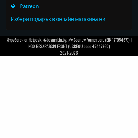
💎
Patreon
Избери подарък в онлайн магазина ни
Изработен от
Netpeak
. ©besarabia.bg: My Country Foundation, (EIK 177054677) |
NGO BESARABSKI FRONT (USREOU code 45447863)
2021-2026