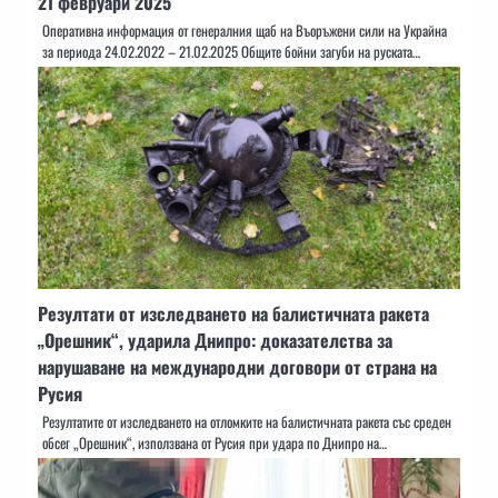
21 февруари 2025
Оперативна информация от генералния щаб на Въоръжени сили на Украйна
за периода 24.02.2022 – 21.02.2025 Общите бойни загуби на руската…
Резултати от изследването на балистичната ракета
„Орешник“, ударила Днипро: доказателства за
нарушаване на международни договори от страна на
Русия
Резултатите от изследването на отломките на балистичната ракета със среден
обсег „Орешник“, използвана от Русия при удара по Днипро на…