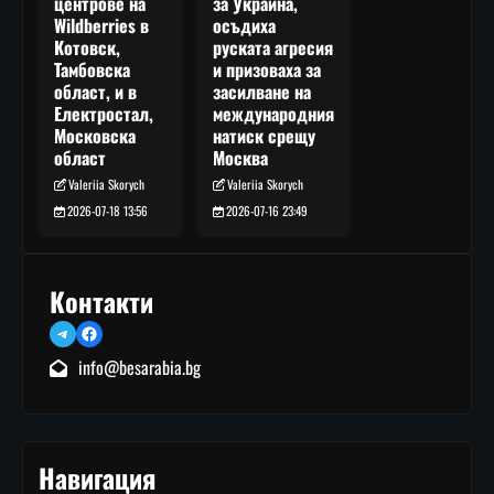
за Украйна,
центрове на
осъдиха
Wildberries в
руската агресия
Котовск,
и призоваха за
Тамбовска
засилване на
област, и в
международния
Електростал,
натиск срещу
Московска
Москва
област
Valeriia Skorych
Valeriia Skorych
2026-07-16 23:49
2026-07-18 13:56
Контакти
Telegram
Facebook
info@besarabia.bg
Навигация