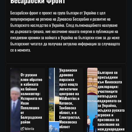
Бесарабски Фронт
Бесарабски фронт е проект на група българи от Украйна с цел
популяризиране на региона на Дунавска Бесарабия и развитие на
българското наследство в Украйна. След пълномащабното нахлуване
на държавата-грешка, ние насочихме нашата енергия в публикация на
ежедневни хроники за войната в Украйна на български език за да може
българският читател да получава актуална информация за случващото
се в момента.
Украински
България се
От руския
дронове
присъедини
плен обратно
поразиха
към Киивската
в кабината
през нощта
декларация:
на бойния
логистични
участниците
хеликоптер:
центрове на
потвърдиха
Историята на
Wildberries в
подкрепата си
Иван
Котовск,
за Украйна,
Пепеляшко
Тамбовска
осъдиха руската
от
област, и в
агресия и
Болградския
Електростал,
призоваха за
район
Московска
засилване на
област
Valeriia
международния