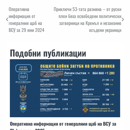
Навигация
Оперативна
Приключи 53-тата размяна – от руски
информация от
плен бяха освободени политически
генералния щаб на
затворници на Кремъл и незаконно
ВСУ за 29 юни 2024
осъдени украинци
Подобни публикации
Оперативна информация от генералния щаб на ВСУ за