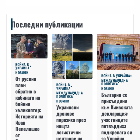
Последни публикации
ВОЙНА В
УКРАЙНА
НОВИНИ
ВОЙНА В УКРАЙНА
От руския
МЕЖДУНАРОДНА
плен
ПОЛИТИКА
ВОЙНА В
УКРАЙНА
НОВИНИ
обратно в
МЕЖДУНАРОДНА
България се
кабината на
ПОЛИТИКА
присъедини
НОВИНИ
бойния
към Киивската
Украински
хеликоптер:
декларация:
дронове
Историята на
участниците
поразиха през
Иван
потвърдиха
нощта
Пепеляшко
подкрепата си
логистични
от
за Украйна,
центрове на