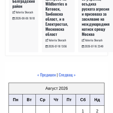
Болградския
осъдиха
Wildberries в
район
руската агресия
Котовск,
Valeriia Skorych
и призоваха за
Тамбовска
засилване на
област, и в
2026-08-06 18:10
международния
Електростал,
натиск срещу
Московска
Москва
област
Valeriia Skorych
Valeriia Skorych
2026-07-16 23:49
2026-07-18 13:56
« Предишен
|
Следващ »
Август 2026
Пн
Вт
Ср
Чт
Пт
Сб
Нд
1
2