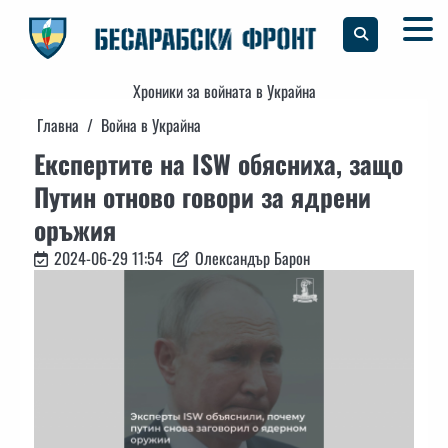
Skip
to
content
Хроники за войната в Украйна
Главна
Война в Украйна
Експертите на ISW обясниха, защо
Путин отново говори за ядрени
оръжия
2024-06-29 11:54
Олександър Барон