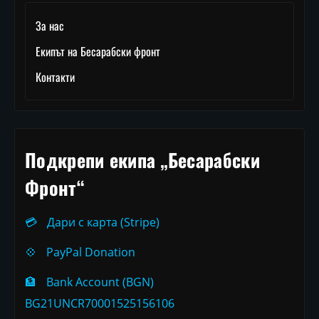
За нас
Екипът на Бесарабски фронт
Контакти
Подкрепи екипа „Бесарабски
Фронт“
💳
Дари с карта (Stripe)
💠
PayPal Donation
🏦
Bank Account (BGN)
BG21UNCR70001525156106