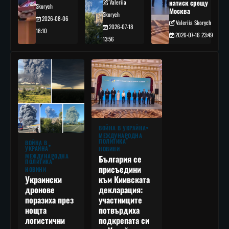
Valeriia
натиск срещу
Skorych
Москва
Skorych
2026-08-06
Valeriia Skorych
2026-07-18
18:10
2026-07-16 23:49
13:56
ВОЙНА В УКРАЙНА
МЕЖДУНАРОДНА
ПОЛИТИКА
ВОЙНА В
УКРАЙНА
НОВИНИ
МЕЖДУНАРОДНА
България се
ПОЛИТИКА
присъедини
НОВИНИ
към Киивската
Украински
декларация:
дронове
участниците
поразиха през
потвърдиха
нощта
подкрепата си
логистични