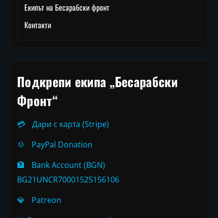
Екипът на Бесарабски фронт
Контакти
Подкрепи екипа „Бесарабски
Фронт“
💳
Дари с карта (Stripe)
💠
PayPal Donation
🏦
Bank Account (BGN)
BG21UNCR70001525156106
💎
Patreon