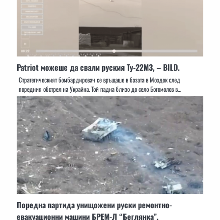
Patriot можеше да свали руския Ту-22М3, – BILD.
Стратегическият бомбардировач се връщаше в базата в Моздок след
поредния обстрел на Украйна. Той падна близо до село Богомолов в…
Поредна партида унищожени руски ремонтно-
евакуационни машини БРЕМ-Л “Беглянка”.