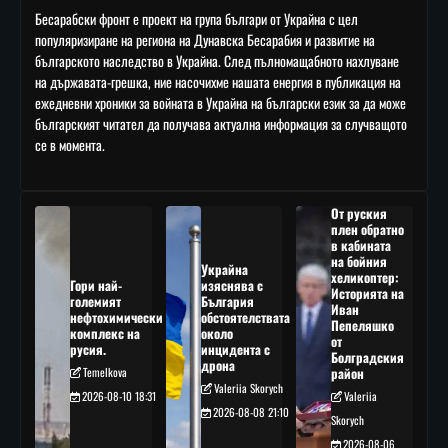
Бесарабски фронт е проект на група българи от Украйна с цел
популяризиране на региона на Дунавска Бесарабия и развитие на
българското наследство в Украйна. След пълномащабното нахлуване
на държавата-грешка, ние насочихме нашата енергия в публикация на
ежедневни хроники за войната в Украйна на български език за да може
българският читател да получава актуална информация за случващото
се в момента.
От руския
плен обратно
в кабината
на бойния
Украйна
хеликоптер:
Гори най-
изяснява с
Историята на
големият
България
Иван
нефтохимически
обстоятелствата
Пепеляшко
комплекс на
около
от
русия.
инцидента с
Болградския
дрона
Temelkova
район
Valeriia Skorych
2026-08-10 18:31
Valeriia
2026-08-08 21:10
Skorych
2026-08-06