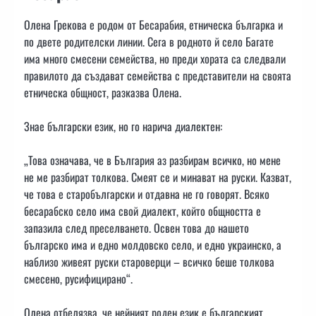
Олена Грекова е родом от Бесарабия, етническа българка и
по двете родителски линии. Сега в родното й село Багате
има много смесени семейства, но преди хората са следвали
правилото да създават семейства с представители на своята
етническа общност, разказва Олена.
Знае български език, но го нарича диалектен:
„Това означава, че в България аз разбирам всичко, но мене
не ме разбират толкова. Смеят се и минават на руски. Казват,
че това е старобългарски и отдавна не го говорят. Всяко
бесарабско село има свой диалект, който общността е
запазила след преселването. Освен това до нашето
българско има и едно молдовско село, и едно украинско, а
наблизо живеят руски староверци – всичко беше толкова
смесено, русифицирано“.
Олена отбелязва, че нейният роден език е българският,