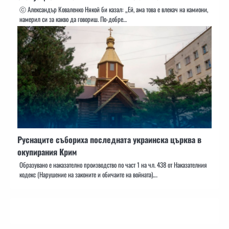
ⓒ Александър Коваленко Някой би казал: „Ей, ама това е влекач на камиони,
намерил си за какво да говориш. По-добре…
Руснаците събориха последната украинска църква в
окупирания Крим
Образувано е наказателно производство по част 1 на чл. 438 от Наказателния
кодекс (Нарушение на законите и обичаите на войната).…