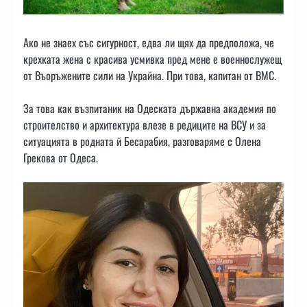
Ако не знаех със сигурност, едва ли щях да предположа, че
крехката жена с красива усмивка пред мене е военнослужещ
от Въоръжените сили на Украйна. При това, капитан от ВМС.
За това как възпитаник на Одеската държавна академия по
строителство и архитектура влезе в редиците на ВСУ и за
ситуацията в родната й Бесарабия, разговаряме с Олена
Грекова от Одеса.