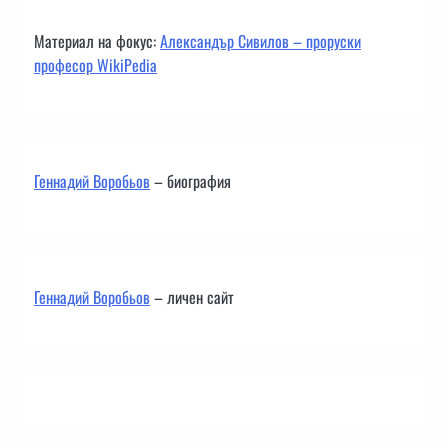
Материал на фокус:
Александър Сивилов – проруски
професор WikiPedia
Геннадий Воробьов
– биография
Геннадий Воробьов
– личен сайт