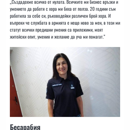
„Създадохме всичко от нулата. Всичките ми бизнес връзки и
умението да работя с хора ми бяха от полза. 20 години съм
работила за себе си, ръководейки различен брой хора. И
въпреки че службата в армията е нещо ново за мен, в този ми
статут всички предишни умения са приложими, моят
житейски опит, умения и желание да уча ми помагат.”
Бесарабия