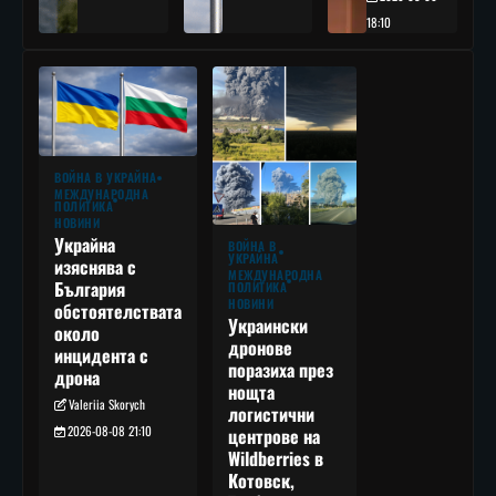
18:10
ВОЙНА В УКРАЙНА
МЕЖДУНАРОДНА
ПОЛИТИКА
НОВИНИ
Украйна
ВОЙНА В
УКРАЙНА
изяснява с
МЕЖДУНАРОДНА
България
ПОЛИТИКА
НОВИНИ
обстоятелствата
Украински
около
дронове
инцидента с
поразиха през
дрона
нощта
Valeriia Skorych
логистични
2026-08-08 21:10
центрове на
Wildberries в
Котовск,