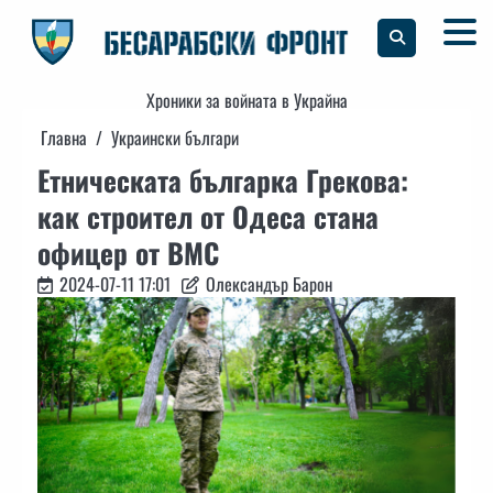
Skip
to
content
Хроники за войната в Украйна
Главна
Украински българи
Етническата българка Грекова:
как строител от Одеса стана
офицер от ВМС
2024-07-11 17:01
Олександър Барон