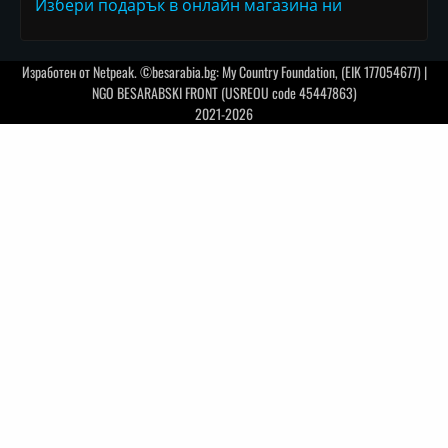
Избери подарък в онлайн магазина ни
Изработен от
Netpeak
. ©besarabia.bg: My Country Foundation, (EIK 177054677) |
NGO BESARABSKI FRONT (USREOU code 45447863)
2021-2026