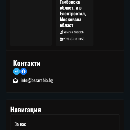
Тамбовска
област, и в
Електростал,
Московска
област
Valeriia Skorych
2026-07-18 13:56
Контакти
Telegram
Facebook
info@besarabia.bg
Навигация
За нас