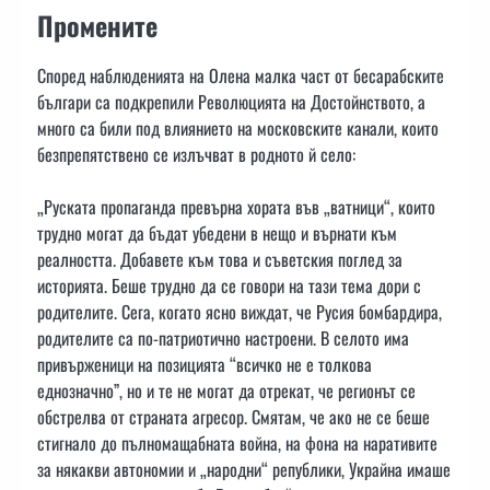
Промените
Според наблюденията на Олена малка част от бесарабските
българи са подкрепили Революцията на Достойнството, а
много са били под влиянието на московските канали, които
безпрепятствено се излъчват в родното й село:
„Руската пропаганда превърна хората във „ватници“, които
трудно могат да бъдат убедени в нещо и върнати към
реалността. Добавете към това и съветския поглед за
историята. Беше трудно да се говори на тази тема дори с
родителите. Сега, когато ясно виждат, че Русия бомбардира,
родителите са по-патриотично настроени. В селото има
привърженици на позицията “всичко не е толкова
еднозначно”, но и те не могат да отрекат, че регионът се
обстрелва от страната агресор. Смятам, че ако не се беше
стигнало до пълномащабната война, на фона на наративите
за някакви автономии и „народни“ републики, Украйна имаше