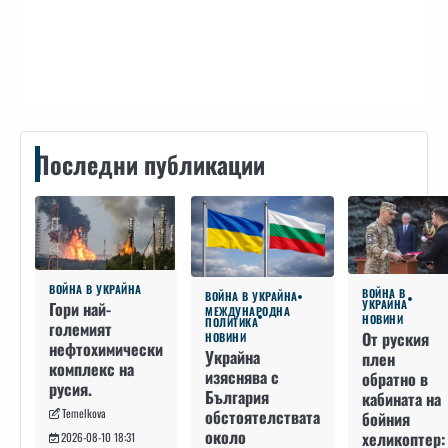
Контакти
Последни публикации
ВОЙНА В УКРАЙНА
ВОЙНА В
ВОЙНА В УКРАЙНА
УКРАЙНА
Гори най-
МЕЖДУНАРОДНА
НОВИНИ
ПОЛИТИКА
големият
От руския
НОВИНИ
нефтохимически
Украйна
плен
комплекс на
изяснява с
обратно в
русия.
България
кабината на
Temelkova
обстоятелствата
бойния
около
хеликоптер:
2026-08-10 18:31