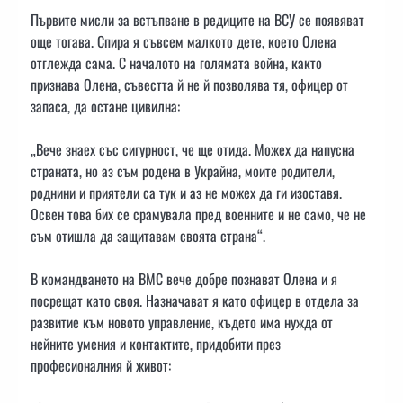
Първите мисли за встъпване в редиците на ВСУ се появяват
още тогава. Спира я съвсем малкото дете, което Олена
отглежда сама. С началото на голямата война, както
признава Олена, съвестта й не й позволява тя, офицер от
запаса, да остане цивилна:
„Вече знаех със сигурност, че ще отида. Можех да напусна
страната, но аз съм родена в Украйна, моите родители,
роднини и приятели са тук и аз не можех да ги изоставя.
Освен това бих се срамувала пред военните и не само, че не
съм отишла да защитавам своята страна“.
В командването на ВМС вече добре познават Олена и я
посрещат като своя. Назначават я като офицер в отдела за
развитие към новото управление, където има нужда от
нейните умения и контактите, придобити през
професионалния й живот: