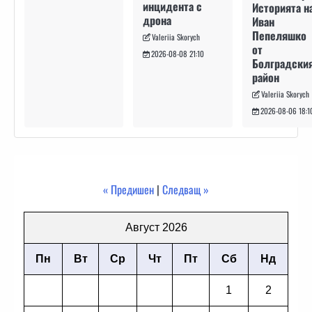
инцидента с
Историята н
дрона
Иван
Пепеляшко
Valeriia Skorych
от
2026-08-08 21:10
Болградски
район
Valeriia Skorych
2026-08-06 18:1
« Предишен
|
Следващ »
Август 2026
Пн
Вт
Ср
Чт
Пт
Сб
Нд
1
2