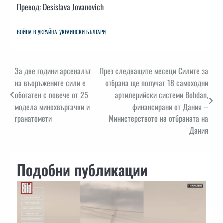
Превод: Desislava Jovanovich
ВОЙНА В УКРАЙНА
УКРАИНСКИ БЪЛГАРИ
Навигация
За две години арсеналът
През следващите месеци Силите за
на въоръжените сили е
отбрана ще получат 18 самоходни
обогатен с повече от 25
артилерийски системи Bohdan,
модела минохвъргачки и
финансирани от Дания –
гранатомети
Министерството на отбраната на
Дания
Подобни публикации