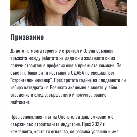
Призвание
Дядото на моята героиня е строител и Олена осъзнава
връзката между работата на дядо си и желанието си да
получи строителна професия още в приемната комисия. По
съвет на баща си тя постъпва в ОДАБА по специалност
“строителен инженер”. През третата година на следването си
избира катедрата на Военната академия в своето учебно
заведение и след завършването й получава звание
лейтенант.
Професионалният път на Олена след дипломирането е
свързан със строителната индустрия. През 2022 г.
компанията, която тя оглавява, се развива успешно и има