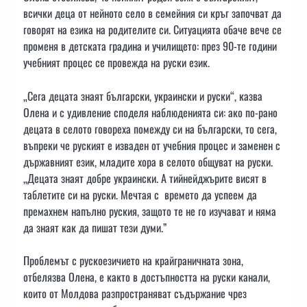
всички деца от нейното село в семейния си кръг започват да
говорят на езика на родителите си. Ситуацията обаче вече се
променя в детската градина и училището: през 90-те години
учебният процес се провежда на руски език.
„Сега децата знаят български, украински и руски“, казва
Олена и с удивление споделя наблюденията си: ако по-рано
децата в селото говореха помежду си на български, то сега,
въпреки че руският е изваден от учебния процес и заменен с
държавният език, младите хора в селото общуват на руски.
„Децата знаят добре украински. А тийнейджърите висят в
таблетите си на руски. Мечтая с времето да успеем да
премахнем напълно руския, защото те не го изучават и няма
да знаят как да пишат тези думи.”
Проблемът с рускоезичието на крайграничната зона,
отбелязва Олена, е както в достъпността на руски канали,
които от Молдова разпространяват съдържание чрез