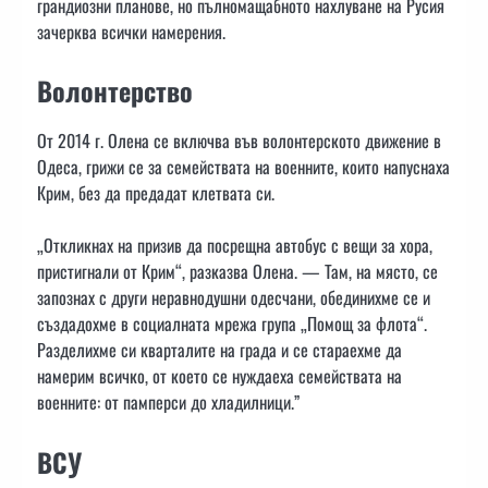
грандиозни планове, но пълномащабното нахлуване на Русия
зачерква всички намерения.
Волонтерство
От 2014 г. Олена се включва във волонтерското движение в
Одеса, грижи се за семействата на военните, които напуснаха
Крим, без да предадат клетвата си.
„Откликнах на призив да посрещна автобус с вещи за хора,
пристигнали от Крим“, разказва Олена. — Там, на място, се
запознах с други неравнодушни одесчани, обединихме се и
създадохме в социалната мрежа група „Помощ за флота“.
Разделихме си кварталите на града и се стараехме да
намерим всичко, от което се нуждаеха семействата на
военните: от памперси до хладилници.”
ВСУ