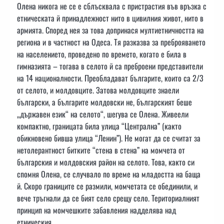
Олена никога не се е сблъсквала с пристрастия във връзка с
етническата й принадлежност нито в цивилния живот, нито в
армията. Според нея за това допринася мултиетничността на
региона и в частност на Одеса. Тя разказва за преброяването
на населението, проведено по времето, когато е била в
гимназията – тогава в селото й са преброени представители
на 14 националности. Преобладават българите, които са 2/3
от селото, и молдовците. Затова молдовците знаели
български, а българите молдовски не, българският беше
„държавен език“ на селото“, шегува се Олена. Живеели
компактно, границата била улица “Централна” (както
обикновено бивша улица “Ленин”). Не могат да се считат за
нетолерантност битките “стена в стена” на момчета от
българския и молдовския район на селото. Това, както си
спомня Олена, се случвало по време на младостта на баща
й. Скоро границите се размили, момчетата се обединили, и
вече тръгнали да се бият село срещу село. Териториалният
принцип на момчешките забавления надделява над
етническия.