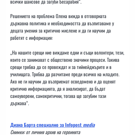
всички шансове да загуби Бесарабия“.
Решението на проблема Олена вижда в отговорната
държавна политика и необходимостта да възпитаваме у
децата умения за критично мислене и да ги научим да
работят с информация:
„На нашите срещи ние виждаме едни и същи волонтери, тези,
които се занимават с обществено значими процеси. Такива
срещи трябва да се провеждат и за тийнейджърите и в
училищата. Трябва да разчитаме преди всичко на младите.
Ако не ги научим да възприемат осведомено и да оценят
критично информацията, да я анализират, да бъдат
самоуверени, самокритични, тогава ще загубим тази
държава“.
Диана Барта специално за Infopost
media
Cнимки: от личния архив на героинята