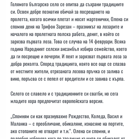
Голямото българско село се опитва да съхрани традициите
си. Освен добре познатия обичай за посрещането на
пролетта, когато всички плетат и носят мартенички, Олена си
спомня деня на Трифон Зарезан – празникът на лозарите и
началото на пролетната полска работа, денят, в който се
зарязва първата лоза. Това се случва на 14 февруари. Всяка
година Народният селски ансамбъл избира семейство, което
да ги посрещне и почерпи. И пеят и зарязват първата лоза за
добра реколта. Според традицията, която все още се спазва
от местните жители, отрязаната лозова пръчка се залива с
вино, поръсва се с пепел от вредители и се завива с кърпа.
Селото се славело и с традиционните си сватби, но сега
младите хора предпочитат европейската версия.
„Спомням си как празнувахме Рождество, Коледа, Васил и
Маланка – с преобличане, обикаляне, изнасяне на портите,
ако стопаните не отварят и т.н.“. Олена си спомня, и
подробно изброява кога по традиция къщите се обикалят от