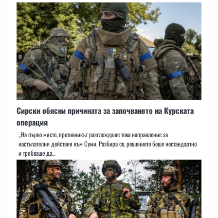
Сирски обясни причината за започването на Курската
операция
„На първо място, противникът разглеждаше това направление за
настъпателни действия към Суми. Разбира се, решението беше нестандартно
и трябваше да…