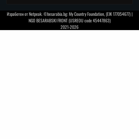
Изработен от
Netpeak
. ©besarabia.bg: My Country Foundation, (EIK 177054677) |
NGO BESARABSKI FRONT (USREOU code 45447863)
2021-2026