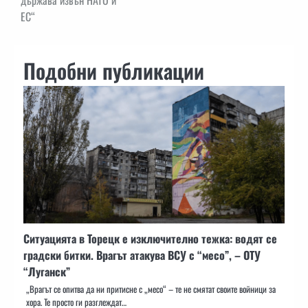
ЕС“
Подобни публикации
Ситуацията в Торецк е изключително тежка: водят се
градски битки. Врагът атакува ВСУ с “месо”, – ОТУ
“Луганск”
„Врагът се опитва да ни притисне с „месо“ – те не смятат своите войници за
хора. Те просто ги разглеждат…