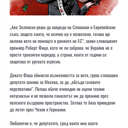
„Ако Зеленски реши да навреди на Словакия и Европейския
съюз, защото смята, че всичко му е позволено, тогава ще
наложа вето на помощта в рамките на ЕС“, заяви словашкият
премиер Роберт Фицо, като че ли забравя, че Украйна не е
просто транзитен коридор, а страна, която от години се
защитава от руската агресия.
Докато Фицо обмисля възможността за вето, група словашки
депутати замина за Москва, за да „обсъди газовите
перспективи“. Полша обаче очевидно не оцени техния
ентусиазъм и не позволи самолетът им да премине през
полското въздушно пространство. Затова те бяха принудени
да летят през Чехия и Германия.
Любопитно е, че депутатите, сред които има както