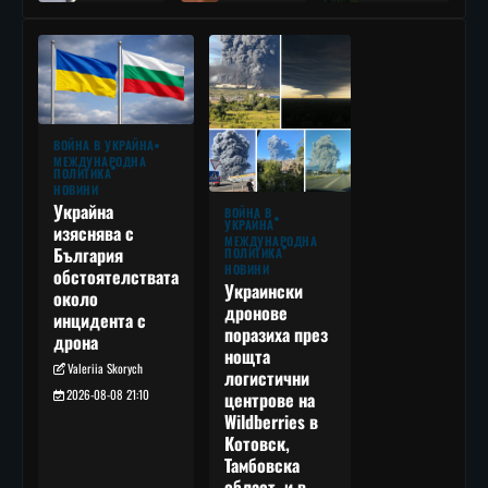
ВОЙНА В УКРАЙНА
МЕЖДУНАРОДНА
ПОЛИТИКА
НОВИНИ
Украйна
ВОЙНА В
УКРАЙНА
изяснява с
МЕЖДУНАРОДНА
България
ПОЛИТИКА
НОВИНИ
обстоятелствата
Украински
около
дронове
инцидента с
поразиха през
дрона
нощта
Valeriia Skorych
логистични
2026-08-08 21:10
центрове на
Wildberries в
Котовск,
Тамбовска
област, и в