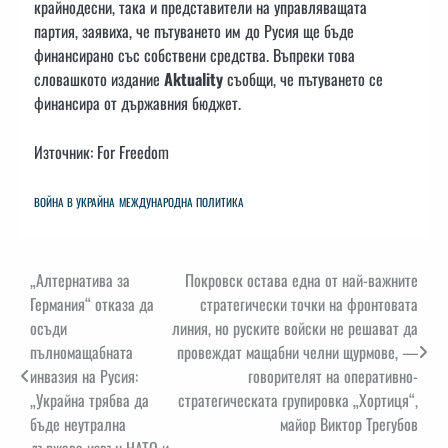
крайнодесни, така и представители на управляващата
партия, заявиха, че пътуването им до Русия ще бъде
финансирано със собствени средства. Въпреки това
словашкото издание
Aktuality
съобщи, че пътуването се
финансира от държавния бюджет.
Източник: For Freedom
ВОЙНА В УКРАЙНА
МЕЖДУНАРОДНА ПОЛИТИКА
Навигация
„Алтернатива за
Покровск остава една от най-важните
Германия“ отказа да
стратегически точки на фронтовата
осъди
линия, но руските войски не решават да
пълномащабната
провеждат мащабни челни щурмове, —
инвазия на Русия:
говорителят на оперативно-
„Украйна трябва да
стратегическата групировка „Хортиця“,
бъде неутрална
майор Виктор Трегубов
държава извън НАТО и