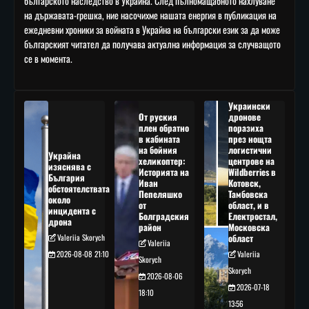
българското наследство в Украйна. След пълномащабното нахлуване
на държавата-грешка, ние насочихме нашата енергия в публикация на
ежедневни хроники за войната в Украйна на български език за да може
българският читател да получава актуална информация за случващото
се в момента.
Украински
От руския
дронове
плен обратно
поразиха
в кабината
през нощта
на бойния
логистични
Украйна
хеликоптер:
центрове на
изяснява с
Историята на
Wildberries в
България
Иван
Котовск,
обстоятелствата
Пепеляшко
Тамбовска
около
от
област, и в
инцидента с
Болградския
Електростал,
дрона
район
Московска
Valeriia Skorych
област
Valeriia
2026-08-08 21:10
Valeriia
Skorych
Skorych
2026-08-06
2026-07-18
18:10
13:56