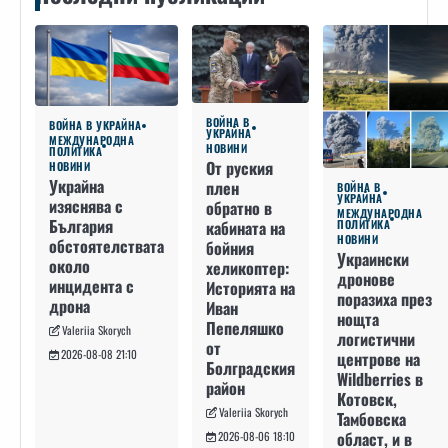
ВОЙНА В
ВОЙНА В УКРАЙНА
УКРАЙНА
МЕЖДУНАРОДНА
НОВИНИ
ПОЛИТИКА
От руския
НОВИНИ
Украйна
плен
ВОЙНА В
УКРАЙНА
изяснява с
обратно в
МЕЖДУНАРОДНА
България
кабината на
ПОЛИТИКА
НОВИНИ
обстоятелствата
бойния
Украински
около
хеликоптер:
дронове
инцидента с
Историята на
поразиха през
дрона
Иван
нощта
Пепеляшко
Valeriia Skorych
логистични
от
2026-08-08 21:10
центрове на
Болградския
Wildberries в
район
Котовск,
Valeriia Skorych
Тамбовска
област, и в
2026-08-06 18:10