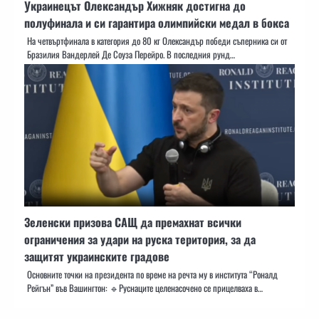
Украинецът Олександър Хижняк достигна до
полуфинала и си гарантира олимпийски медал в бокса
На четвъртфинала в категория до 80 кг Олександър победи съперника си от
Бразилия Вандерлей Де Соуза Перейро. В последния рунд…
Зеленски призова САЩ да премахнат всички
ограничения за удари на руска територия, за да
защитят украинските градове
Основните точки на президента по време на речта му в института “Роналд
Рейгън” във Вашингтон: 🔹Руснаците целенасочено се прицелваха в…