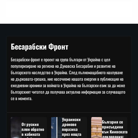
Бесарабски Фронт
Бесарабски фронт е проект на група българи от Украйна с цел
популяризиране на региона на Дунавска Бесарабия и развитие на
българското наследство в Украйна. След пълномащабното нахлуване
на държавата-грешка, ние насочихме нашата енергия в публикация на
ежедневни хроники за войната в Украйна на български език за да може
българският читател да получава актуална информация за случващото
се в момента.
Украински
България се
От руския
дронове
присъедини
плен обратно
поразиха
към Киивската
в кабината
през нощта
декларация: