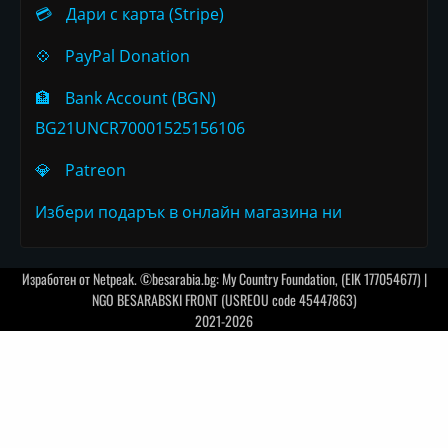
💳
Дари с карта (Stripe)
💠
PayPal Donation
🏦
Bank Account (BGN)
BG21UNCR70001525156106
💎
Patreon
Избери подарък в онлайн магазина ни
Изработен от
Netpeak
. ©besarabia.bg: My Country Foundation, (EIK 177054677) |
NGO BESARABSKI FRONT (USREOU code 45447863)
2021-2026