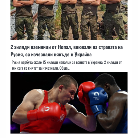
2 хиляди наемници от Непал, воювали на страната на
Русия, са изчезнали някъде в Украйна
Русия вербува около 15 хиляди непалци за войната в Украйна, 2 хиляди от
тях сега се смятат за изчезнали. Общо,…