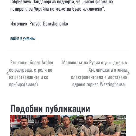
Габриелиус Ландсбергис подчерта, че „никоя форма на
подкрепа за Украйна не може да бъде изключена“.
Източник: Pravda Gerashchenko
ВОЙНА В УКРАЙНА
Навигация
Ето колко бързо Archer
Монополът на Русия е унищожен: в
се разгръща, стреля по
Хмелницката атомна
нашествениците и се
електроцентрала е доставено
прибира(видео)
ядрено гориво Westinghouse.
Подобни публикации