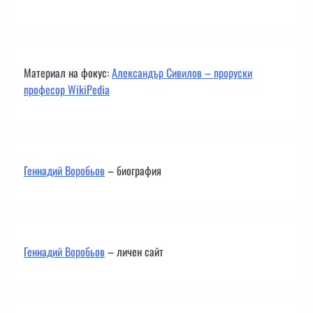
Материал на фокус:
Александър Сивилов – проруски
професор WikiPedia
Геннадий Воробьов
– биография
Геннадий Воробьов
– личен сайт