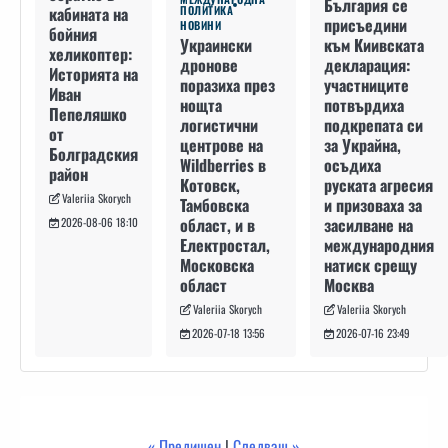
България се
кабината на
ПОЛИТИКА
присъедини
НОВИНИ
бойния
към Киивската
Украински
хеликоптер:
декларация:
дронове
Историята на
участниците
поразиха през
Иван
потвърдиха
нощта
Пепеляшко
подкрепата си
логистични
от
за Украйна,
центрове на
Болградския
осъдиха
Wildberries в
район
руската агресия
Котовск,
Valeriia Skorych
и призоваха за
Тамбовска
засилване на
област, и в
2026-08-06 18:10
международния
Електростал,
натиск срещу
Московска
Москва
област
Valeriia Skorych
Valeriia Skorych
2026-07-16 23:49
2026-07-18 13:56
« Предишен
|
Следващ »