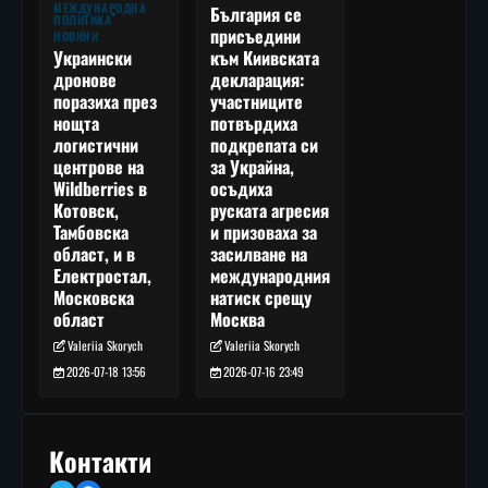
МЕЖДУНАРОДНА
България се
ПОЛИТИКА
присъедини
НОВИНИ
към Киивската
Украински
декларация:
дронове
участниците
поразиха през
потвърдиха
нощта
подкрепата си
логистични
за Украйна,
центрове на
осъдиха
Wildberries в
руската агресия
Котовск,
и призоваха за
Тамбовска
засилване на
област, и в
международния
Електростал,
натиск срещу
Московска
Москва
област
Valeriia Skorych
Valeriia Skorych
2026-07-16 23:49
2026-07-18 13:56
Контакти