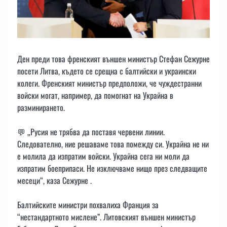
Ден преди това френският външен министър Стефан Сежурне
посети Литва, където се срещна с балтийски и украински
колеги. Френският министър предположи, че чуждестранни
войски могат, например, да помогнат на Украйна в
разминирането.
💬 „Русия не трябва да поставя червени линии.
Следователно, ние решаваме това помежду си. Украйна не ни
е молила да изпратим войски. Украйна сега ни моли да
изпратим боеприпаси. Не изключваме нищо през следващите
месеци“, каза Сежурне .
Балтийските министри похвалиха Франция за
“нестандартното мислене”. Литовският външен министър