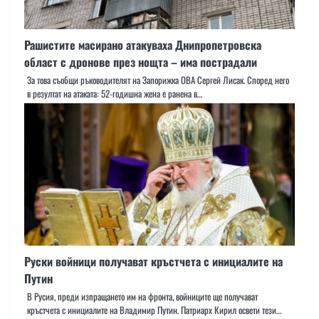
Рашистите масирано атакуваха Днипропетровска
област с дронове през нощта – има пострадали
За това съобщи ръководителят на Запорижка ОВА Сергей Лисак. Според него
в резултат на атаката: 52-годишна жена е ранена в…
Руски войници получават кръстчета с инициалите на
Путин
В Русия, преди изпращането им на фронта, войниците ще получават
кръстчета с инициалите на Владимир Путин. Патриарх Кирил освети тези…