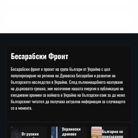
Бесарабски Фронт
Бесарабски фронт е проект на група българи от Украйна с цел
популяризиране на региона на Дунавска Бесарабия и развитие на
българското наследство в Украйна. След пълномащабното нахлуване
на държавата-грешка, ние насочихме нашата енергия в публикация на
ежедневни хроники за войната в Украйна на български език за да може
българският читател да получава актуална информация за случващото
се в момента.
Украински
България се
От руския
дронове
присъедини