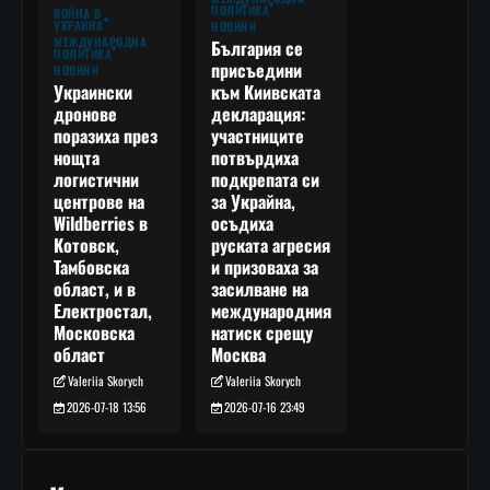
ПОЛИТИКА
ВОЙНА В
УКРАЙНА
НОВИНИ
МЕЖДУНАРОДНА
България се
ПОЛИТИКА
присъедини
НОВИНИ
към Киивската
Украински
декларация:
дронове
участниците
поразиха през
потвърдиха
нощта
подкрепата си
логистични
за Украйна,
центрове на
осъдиха
Wildberries в
руската агресия
Котовск,
и призоваха за
Тамбовска
засилване на
област, и в
международния
Електростал,
натиск срещу
Московска
Москва
област
Valeriia Skorych
Valeriia Skorych
2026-07-16 23:49
2026-07-18 13:56