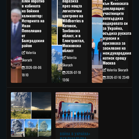
плен обратно
поразиха
към Киивската
в кабината
през нощта
декларация:
на бойния
логистични
участниците
хеликоптер:
центрове на
потвърдиха
Историята на
Wildberries в
подкрепата си
Иван
Котовск,
за Украйна,
Пепеляшко
Тамбовска
осъдиха руската
от
област, и в
агресия и
Болградския
Електростал,
призоваха за
район
Московска
засилване на
област
Valeriia
международния
Valeriia
натиск срещу
Skorych
Москва
Skorych
2026-08-06
Valeriia Skorych
2026-07-18
18:10
2026-07-16 23:49
13:56
ВОЙНА В УКРАЙНА
МЕЖДУНАРОДНА