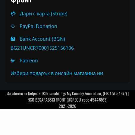
💳
Дари с карта (Stripe)
💠
PayPal Donation
🏦
Bank Account (BGN)
BG21UNCR70001525156106
💎
Patreon
Избери подарък в онлайн магазина ни
Изработен от
Netpeak
. ©besarabia.bg: My Country Foundation, (EIK 177054677) |
NGO BESARABSKI FRONT (USREOU code 45447863)
2021-2026