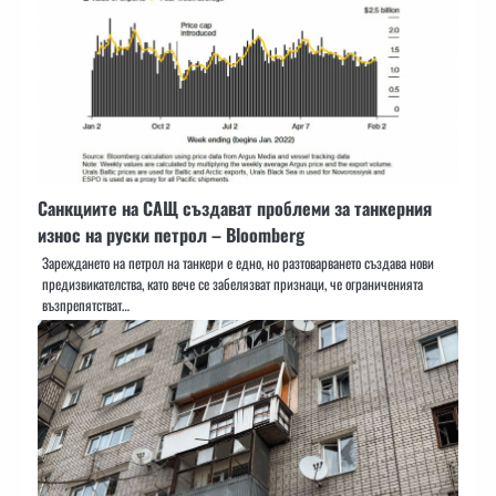
Санкциите на САЩ създават проблеми за танкерния
износ на руски петрол – Bloomberg
Зареждането на петрол на танкери е едно, но разтоварването създава нови
предизвикателства, като вече се забелязват признаци, че ограниченията
възпрепятстват…