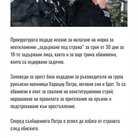
Прокуратурата подаде искане за налагане на мярка за
неотклонение „задържане под стража“ за срок от 30 дни за
18-те задържани лица, както и за още трима обвиняеми,
които са издирвани задочно.
Заповеди за арест бяха издадени за ръководителя на група
румънски наемници Хорациу Потра, неговия син и брат. Те са
обвинени в опит за сваляне на конституционния строй,
нарушаване на правилата за притежание на оръжие и
подстрекаване към престъпление.
Според съобщенията Потра е успял да избяга от страната
след обиските.