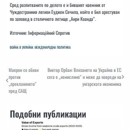
Сред разпитваните по делото е и бившият наемник от
Чуждестранния легион Еуджен Сечила, който е бил арестуван
по заповед в столичното летище „Анри Коанда“.
Източник: Інформаційний Спротив
ВОЙНА В УКРАЙНА
МЕЖДУНАРОДНА ПОЛИТИКА
Навигация
Макрон се обяви
Виктор Орбан: Влизането на Украйна в ЕС
против
сега е „немислимо“ и може да навреди на
„прекланянето“
унгарската икономика
пред САЩ
Подобни публикации