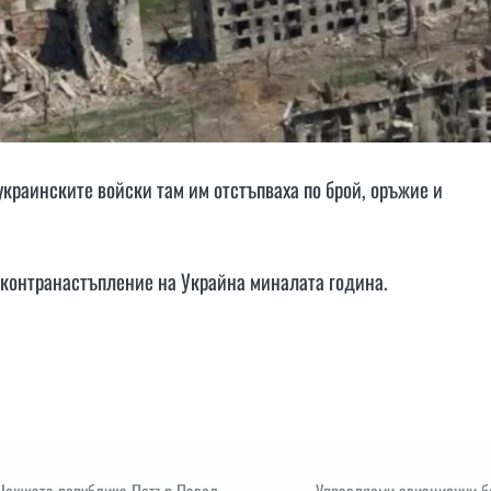
украинските войски там им отстъпваха по брой, оръжие и
 контранастъпление на Украйна миналата година.