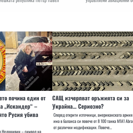
 Чешката република Петър Павел
Управляеми авиационни б
то почина един от
САЩ изчерпват оръжията си за
а „Искандер“ –
Украйна… Сериозно?
оято Русия убива
Според открити източници, американската армия
има в баланса си повече от 8 100 танка M1A1 Abr
от различни модификации. Повече…
р Недошивин – символ на