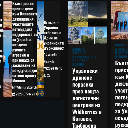
България се
и
присъедини
към Киивската
декларация:
та
15 юли –
участниците
и
Украйна
потвърдиха
на
отбелязва
подкрепата си
s в
Деня на
за Украйна,
украинската
осъдиха
а
ВОЙНА В
държавност
руската
МЕЖДУН
ВОЙНА В
в
ПОЛИТИ
УКРАЙНА
агресия и
Valeriia
ал,
НОВИНИ
МЕЖДУНАРОДНА
призоваха за
ПОЛИТИКА
а
Бълг
Skorych
НОВИНИ
засилване на
прис
2026-07-15
Украински
международния
към 
натиск срещу
13:29
дронове
Москва
декл
поразиха
8
Valeriia Skorych
учас
през нощта
2026-07-16 23:49
потв
логистични
подк
центрове на
за Ук
Wildberries в
осъд
Котовск,
руска
Тамбовска