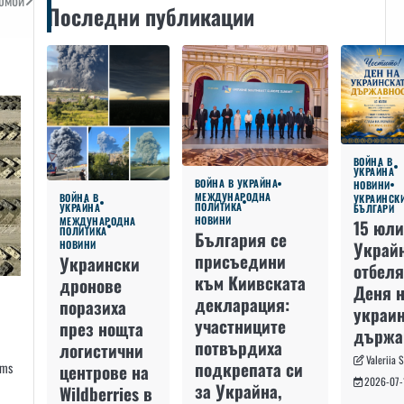
омби
Последни публикации
ВОЙНА В
УКРАЙНА
ВОЙНА В УКРАЙНА
НОВИНИ
МЕЖДУНАРОДНА
ВОЙНА В
УКРАИНСК
ПОЛИТИКА
УКРАЙНА
БЪЛГАРИ
НОВИНИ
МЕЖДУНАРОДНА
15 юли
ПОЛИТИКА
България се
Украй
НОВИНИ
присъедини
Украински
отбеля
към Киивската
дронове
Деня 
декларация:
поразиха
украин
участниците
през нощта
държа
потвърдиха
логистични
Valeriia 
подкрепата си
ams
центрове на
2026-07-
за Украйна,
Wildberries в