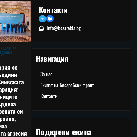
Контакти
Telegram
Facebook
info@besarabia.bg
 УКРАЙНА
АРОДНА
Навигация
КА
ария се
ъедини
За нас
Киивската
Екипът на Бесарабски фронт
арация:
тниците
Контакти
ърдиха
репата си
райна,
иха
Подкрепи екипа
та агресия