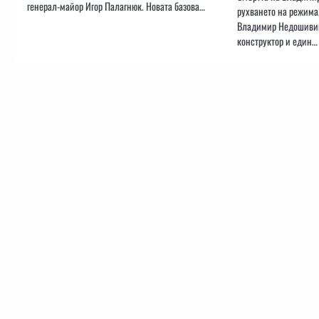
генерал-майор Игор Палагнюк. Новата базова…
рухването на режима
Владимир Недошивин
конструктор и един…