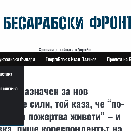
Хроники за войната в Украйна
Украински българи
ЕнергоБлок с Иван Плачков
Проекти на 
истика
еше назначен за нов
политика
ните сили, той каза, че “по-
ото да пожертва животи” – и
вка, пише кореспондентът на