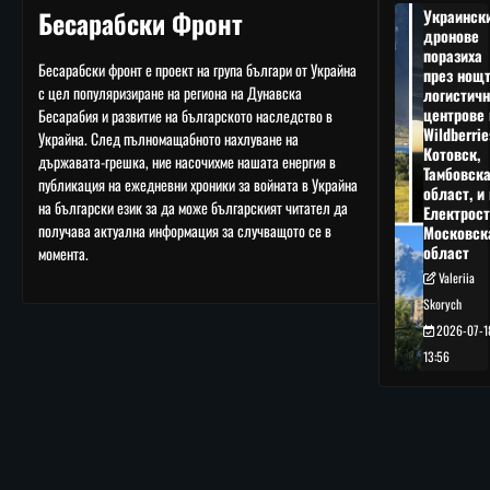
Бесарабски Фронт
Украинск
дронове
поразиха
Бесарабски фронт е проект на група българи от Украйна
през нощ
с цел популяризиране на региона на Дунавска
логистичн
центрове 
Бесарабия и развитие на българското наследство в
Wildberrie
Украйна. След пълномащабното нахлуване на
Котовск,
държавата-грешка, ние насочихме нашата енергия в
Тамбовск
публикация на ежедневни хроники за войната в Украйна
област, и 
на български език за да може българският читател да
Електрост
получава актуална информация за случващото се в
Московск
област
момента.
Valeriia
Skorych
2026-07-1
13:56