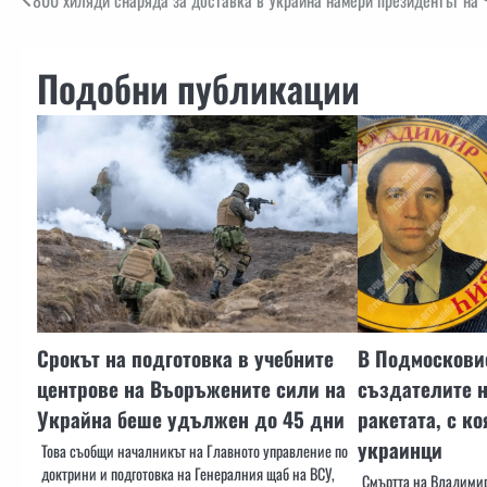
Навигация
800 хиляди снаряда за доставка в Украйна намери президентът на
Подобни публикации
Срокът на подготовка в учебните
В Подмосковие
центрове на Въоръжените сили на
създателите н
Украйна беше удължен до 45 дни
ракетата, с к
украинци
Това съобщи началникът на Главното управление по
доктрини и подготовка на Генералния щаб на ВСУ,
Смъртта на Владими