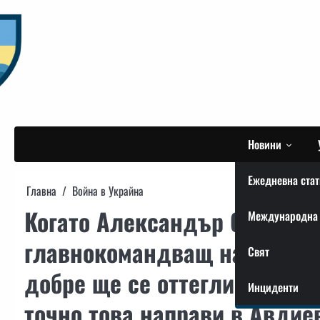
Skip
to
content
Новини
Ежедневна стат
Главна
Война в Украйна
Когато Александър Сирски б
Международна 
главнокомандващ на въоръже
Свят
добре ще се оттегли, отколк
Инциденти
точно това направи в Авдие