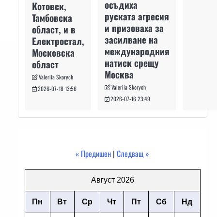
осъдиха
Котовск,
руската агресия
Тамбовска
и призоваха за
област, и в
засилване на
Електростал,
международния
Московска
натиск срещу
област
Москва
Valeriia Skorych
Valeriia Skorych
2026-07-18 13:56
2026-07-16 23:49
« Предишен
|
Следващ »
Август 2026
Пн
Вт
Ср
Чт
Пт
Сб
Нд