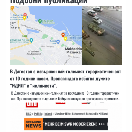
В Дагестан е извършен най-големият терористичен акт
от 10 години насам. Пропагандата избягва думите
“ИДИЛ” и “ислямисти”.
В Дагестан е извършен най-големият за последните 10 години терористичен
акт. При нападението въоръжени бойци са атакували православни храмове и…