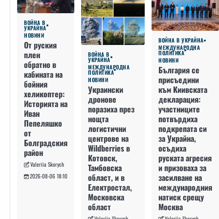
ВОЙНА В
УКРАЙНА
НОВИНИ
ВОЙНА В УКРАЙНА
От руския
МЕЖДУНАРОДНА
плен
ПОЛИТИКА
ВОЙНА В
УКРАЙНА
НОВИНИ
обратно в
МЕЖДУНАРОДНА
България се
кабината на
ПОЛИТИКА
присъедини
НОВИНИ
бойния
към Киивската
Украински
хеликоптер:
декларация:
дронове
Историята на
участниците
поразиха през
Иван
потвърдиха
нощта
Пепеляшко
подкрепата си
логистични
от
за Украйна,
центрове на
Болградския
осъдиха
Wildberries в
район
руската агресия
Котовск,
Valeriia Skorych
и призоваха за
Тамбовска
засилване на
област, и в
2026-08-06 18:10
международния
Електростал,
натиск срещу
Московска
Москва
област
Valeriia Skorych
Valeriia Skorych