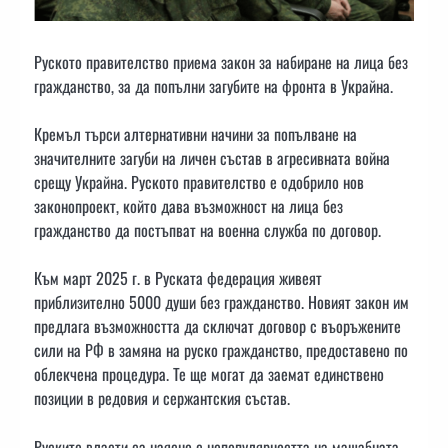
Руското правителство приема закон за набиране на лица без
гражданство, за да попълни загубите на фронта в Украйна.
Кремъл търси алтернативни начини за попълване на
значителните загуби на личен състав в агресивната война
срещу Украйна. Руското правителство е одобрило нов
законопроект, който дава възможност на лица без
гражданство да постъпват на военна служба по договор.
Към март 2025 г. в Руската федерация живеят
приблизително 5000 души без гражданство. Новият закон им
предлага възможността да сключат договор с въоръжените
сили на РФ в замяна на руско гражданство, предоставено по
облекчена процедура. Те ще могат да заемат единствено
позиции в редовия и сержантския състав.
Руските власти са наясно с непопулярността на мащабната