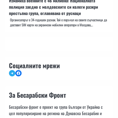
Измамиха военните с 46 милиона: Националната
полиция заедно с молдовските си колеги разкри
престъпна група, оглавявана от руснаци
Организаторът е 34-годишен руснак. Той е поръчал на своите съучастници да
доставят SIM карти на украински мобилни оператори в Молдова,…
Социалните мрежи
Telegram
Facebook
За Бесарабски Фронт
Бесарабски фронт е проект на група българи от Украйна с
цел популяризиране на региона на Дунавска Бесарабия и