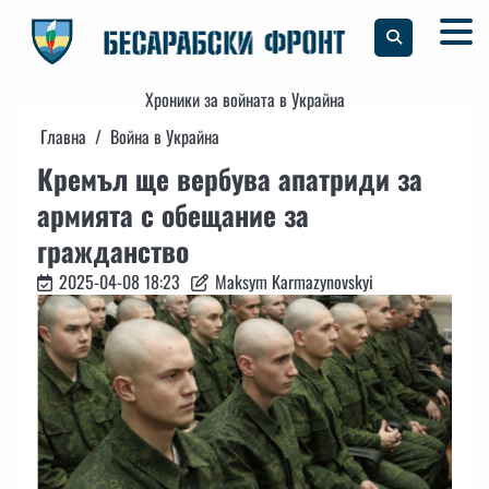
Skip
to
content
Хроники за войната в Украйна
Главна
Война в Украйна
Кремъл ще вербува апатриди за
армията с обещание за
гражданство
2025-04-08 18:23
Maksym Karmazynovskyi