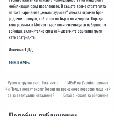
мобилизация сред населението. В същото време стратегията
на така наречените „месни щурмове“ изисква огромен брой
редници – ресурс, който все по-бързо се изчерпва. Поради
това режимът в Москва търси нови източници за набиране на
войници, включително сред най-уязвимите социални групи
като апатридите.
Източник: ЦПД
ВОЙНА В УКРАЙНА
Навигация
Русия натрупва сила, Балтиката
МВнР на Украйна привика
и Полша копаят окопи: Готови ли
временното поверено лице на
са за евентуално нападение?
Китай с искане за обяснения
Подобни публикации