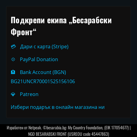
Подкрепи екипа „Бесарабски
Фронт“
💳
Дари с карта (Stripe)
💠
PayPal Donation
🏦
Bank Account (BGN)
BG21UNCR70001525156106
💎
Patreon
Избери подарък в онлайн магазина ни
Изработен от
Netpeak
. ©besarabia.bg: My Country Foundation, (EIK 177054677) |
NGO BESARABSKI FRONT (USREOU code 45447863)