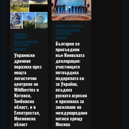
ВОЙНА В УКРАЙНА
МЕЖДУНАРОДНА
ПОЛИТИКА
ВОЙНА В
УКРАЙНА
НОВИНИ
МЕЖДУНАРОДНА
България се
ПОЛИТИКА
присъедини
НОВИНИ
към Киивската
Украински
декларация:
дронове
участниците
поразиха през
потвърдиха
нощта
подкрепата си
логистични
за Украйна,
центрове на
осъдиха
Wildberries в
руската агресия
Котовск,
и призоваха за
Тамбовска
засилване на
област, и в
международния
Електростал,
натиск срещу
Московска
Москва
област