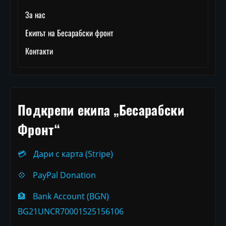
За нас
Екипът на Бесарабски фронт
Контакти
Подкрепи екипа „Бесарабски
Фронт“
💳
Дари с карта (Stripe)
💠
PayPal Donation
🏦
Bank Account (BGN)
BG21UNCR70001525156106