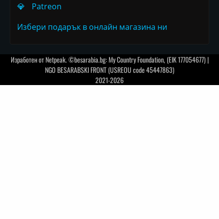
💎
Patreon
Избери подарък в онлайн магазина ни
Изработен от
Netpeak
. ©besarabia.bg: My Country Foundation, (EIK 177054677) |
NGO BESARABSKI FRONT (USREOU code 45447863)
2021-2026