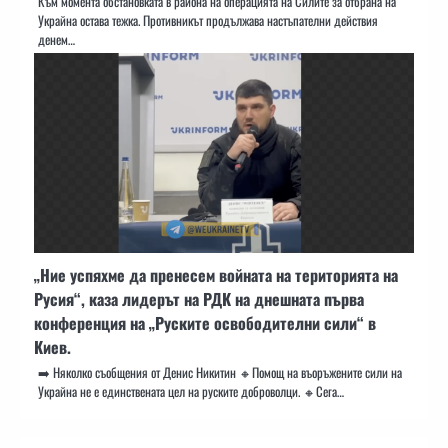
Към момента обстановката в района на операцията на Силите за отбрана на
Украйна остава тежка. Противникът продължава настъпателни действия
денем…
„Ние успяхме да пренесем войната на територията на
Русия“, каза лидерът на РДК на днешната първа
конференция на „Руските освободителни сили“ в
Киев.
➡️ Няколко съобщения от Денис Никитин 🔸Помощ на въоръжените сили на
Украйна не е единствената цел на руските доброволци. 🔸Сега…