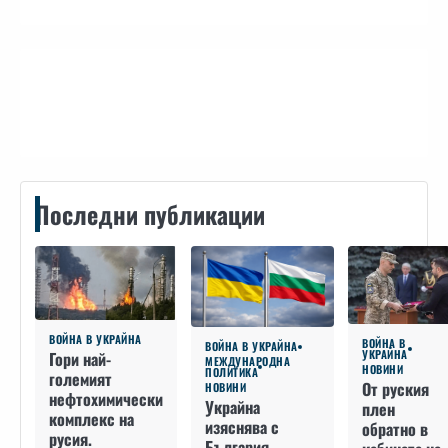
Контакти
Последни публикации
ВОЙНА В УКРАЙНА
ВОЙНА В
ВОЙНА В УКРАЙНА
УКРАЙНА
Гори най-
МЕЖДУНАРОДНА
НОВИНИ
ПОЛИТИКА
големият
От руския
НОВИНИ
нефтохимически
Украйна
плен
комплекс на
изяснява с
обратно в
русия.
България