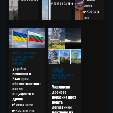
2026-08-08 21:10
Skorych
2026-08-06
18:10
ВОЙНА В УКРАЙНА
МЕЖДУНАРОДНА
ПОЛИТИКА
НОВИНИ
Украйна
ВОЙНА В
УКРАЙНА
изяснява с
МЕЖДУНАРОДНА
България
ПОЛИТИКА
НОВИНИ
обстоятелствата
Украински
около
дронове
инцидента с
поразиха през
дрона
нощта
Valeriia Skorych
логистични
2026-08-08 21:10
центрове на