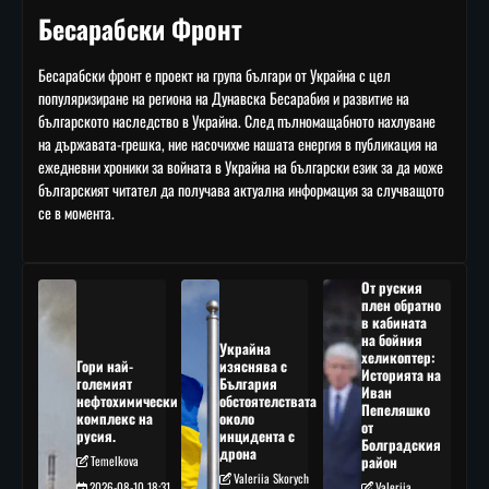
Бесарабски Фронт
Бесарабски фронт е проект на група българи от Украйна с цел
популяризиране на региона на Дунавска Бесарабия и развитие на
българското наследство в Украйна. След пълномащабното нахлуване
на държавата-грешка, ние насочихме нашата енергия в публикация на
ежедневни хроники за войната в Украйна на български език за да може
българският читател да получава актуална информация за случващото
се в момента.
От руския
плен обратно
в кабината
на бойния
Украйна
хеликоптер:
Гори най-
изяснява с
Историята на
големият
България
Иван
нефтохимически
обстоятелствата
Пепеляшко
комплекс на
около
от
русия.
инцидента с
Болградския
дрона
Temelkova
район
Valeriia Skorych
2026-08-10 18:31
Valeriia