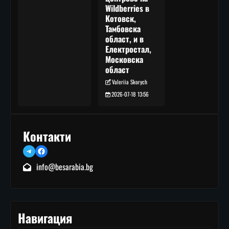
Wildberries в
Котовск,
Тамбовска
област, и в
Електростал,
Московска
област
Valeriia Skorych
2026-07-18 13:56
Контакти
Telegram
Facebook
info@besarabia.bg
Навигация