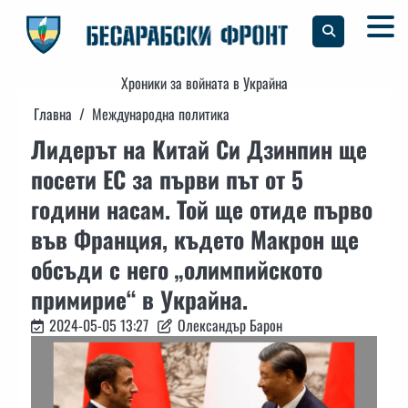
Skip
to
content
Хроники за войната в Украйна
Главна
Международна политика
Лидерът на Китай Си Дзинпин ще
посети ЕС за първи път от 5
години насам. Той ще отиде първо
във Франция, където Макрон ще
обсъди с него „олимпийското
примирие“ в Украйна.
2024-05-05 13:27
Олександър Барон