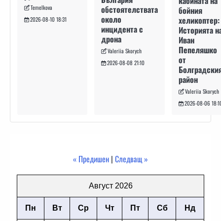
кабината на
Temelkova
обстоятелствата
бойния
около
хеликоптер:
2026-08-10 18:31
инцидента с
Историята н
дрона
Иван
Пепеляшко
Valeriia Skorych
от
2026-08-08 21:10
Болградски
район
Valeriia Skorych
2026-08-06 18:1
« Предишен
|
Следващ »
Август 2026
Пн
Вт
Ср
Чт
Пт
Сб
Нд