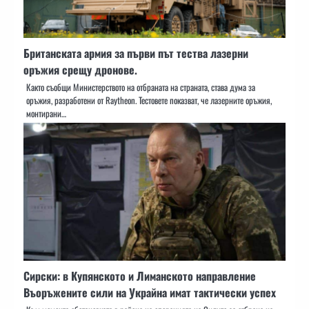
Британската армия за първи път тества лазерни
оръжия срещу дронове.
Както съобщи Министерството на отбраната на страната, става дума за
оръжия, разработени от Raytheon. Тестовете показват, че лазерните оръжия,
монтирани…
Сирски: в Купянското и Лиманското направление
Въоръжените сили на Украйна имат тактически успех