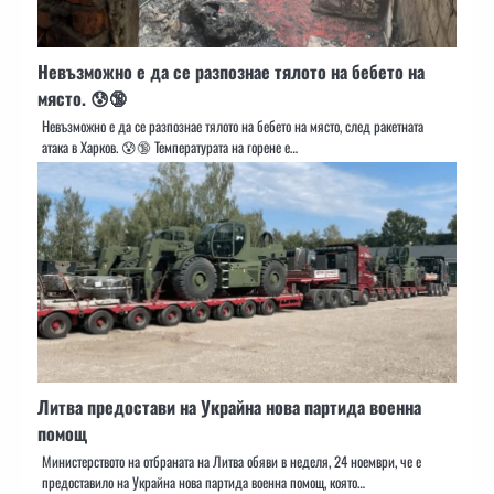
Невъзможно е да се разпознае тялото на бебето на
място. 😰🔞
Невъзможно е да се разпознае тялото на бебето на място, след ракетната
атака в Харков. 😰🔞 Температурата на горене е…
Литва предостави на Украйна нова партида военна
помощ
Министерството на отбраната на Литва обяви в неделя, 24 ноември, че е
предоставило на Украйна нова партида военна помощ, която…