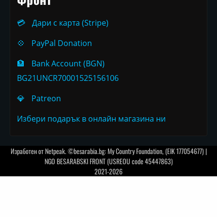
💳
Дари с карта (Stripe)
💠
PayPal Donation
🏦
Bank Account (BGN)
BG21UNCR70001525156106
💎
Patreon
Избери подарък в онлайн магазина ни
Изработен от
Netpeak
. ©besarabia.bg: My Country Foundation, (EIK 177054677) |
NGO BESARABSKI FRONT (USREOU code 45447863)
2021-2026