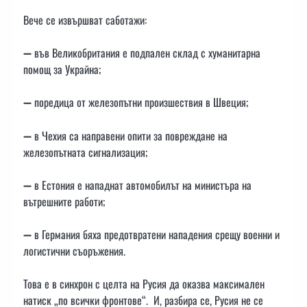
Вече се извършват саботажи:
➖ във Великобритания е подпален склад с хуманитарна
помощ за Украйна;
➖ поредица от железопътни произшествия в Швеция;
➖ в Чехия са направени опити за повреждане на
железопътната сигнализация;
➖ в Естония е нападнат автомобилът на министъра на
вътрешните работи;
➖ в Германия бяха предотвратени нападения срещу военни и
логистични съоръжения.
Това е в синхрон с целта на Русия да оказва максимален
натиск „по всички фронтове“. И, разбира се, Русия не се