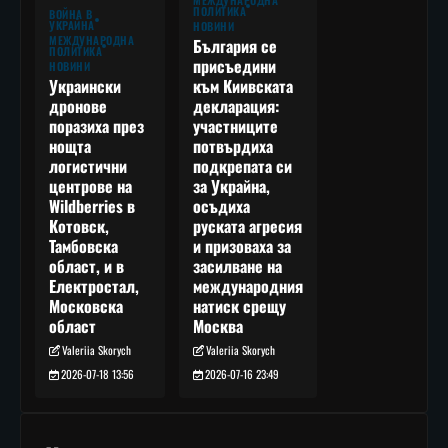
МЕЖДУНАРОДНА
ПОЛИТИКА
ВОЙНА В
УКРАЙНА
НОВИНИ
МЕЖДУНАРОДНА
България се
ПОЛИТИКА
присъедини
НОВИНИ
към Киивската
Украински
декларация:
дронове
участниците
поразиха през
потвърдиха
нощта
подкрепата си
логистични
за Украйна,
центрове на
осъдиха
Wildberries в
руската агресия
Котовск,
и призоваха за
Тамбовска
засилване на
област, и в
международния
Електростал,
натиск срещу
Московска
Москва
област
Valeriia Skorych
Valeriia Skorych
2026-07-16 23:49
2026-07-18 13:56