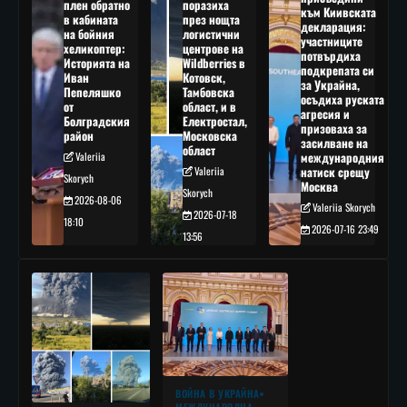
плен обратно
поразиха
към Киивската
в кабината
през нощта
декларация:
на бойния
логистични
участниците
хеликоптер:
центрове на
потвърдиха
Историята на
Wildberries в
подкрепата си
Иван
Котовск,
за Украйна,
Пепеляшко
Тамбовска
осъдиха руската
от
област, и в
агресия и
Болградския
Електростал,
призоваха за
район
Московска
засилване на
област
Valeriia
международния
Valeriia
натиск срещу
Skorych
Москва
Skorych
2026-08-06
Valeriia Skorych
2026-07-18
18:10
2026-07-16 23:49
13:56
ВОЙНА В УКРАЙНА