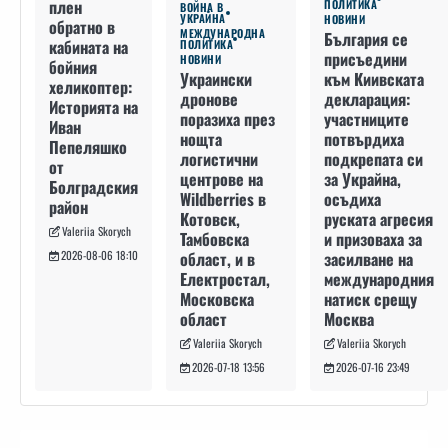
плен
ПОЛИТИКА
ВОЙНА В
УКРАЙНА
НОВИНИ
обратно в
МЕЖДУНАРОДНА
България се
кабината на
ПОЛИТИКА
присъедини
НОВИНИ
бойния
към Киивската
Украински
хеликоптер:
декларация:
дронове
Историята на
участниците
поразиха през
Иван
потвърдиха
нощта
Пепеляшко
подкрепата си
логистични
от
за Украйна,
центрове на
Болградския
осъдиха
Wildberries в
район
руската агресия
Котовск,
Valeriia Skorych
и призоваха за
Тамбовска
засилване на
област, и в
2026-08-06 18:10
международния
Електростал,
натиск срещу
Московска
Москва
област
Valeriia Skorych
Valeriia Skorych
2026-07-16 23:49
2026-07-18 13:56