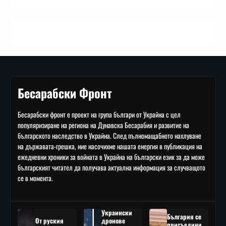
Бесарабски Фронт
Бесарабски фронт е проект на група българи от Украйна с цел
популяризиране на региона на Дунавска Бесарабия и развитие на
българското наследство в Украйна. След пълномащабното нахлуване
на държавата-грешка, ние насочихме нашата енергия в публикация на
ежедневни хроники за войната в Украйна на български език за да може
българският читател да получава актуална информация за случващото
се в момента.
Украински
България се
От руския
дронове
присъедини