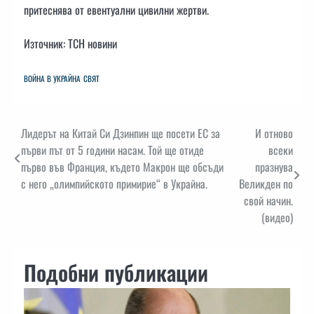
притеснява от евентуални цивилни жертви.
Източник: ТСН новини
ВОЙНА В УКРАЙНА
СВЯТ
Навигация
Лидерът на Китай Си Дзинпин ще посети ЕС за
И отново
първи път от 5 години насам. Той ще отиде
всеки
първо във Франция, където Макрон ще обсъди
празнува
с него „олимпийското примирие“ в Украйна.
Великден по
свой начин.
(видео)
Подобни публикации