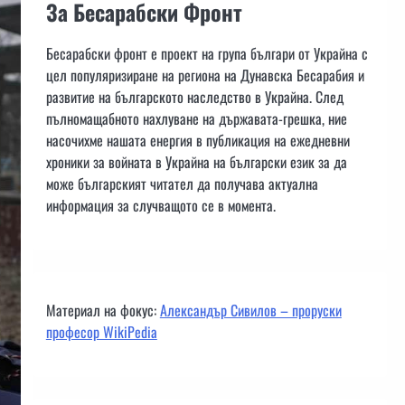
За Бесарабски Фронт
Бесарабски фронт е проект на група българи от Украйна с
цел популяризиране на региона на Дунавска Бесарабия и
развитие на българското наследство в Украйна. След
пълномащабното нахлуване на държавата-грешка, ние
насочихме нашата енергия в публикация на ежедневни
хроники за войната в Украйна на български език за да
може българският читател да получава актуална
информация за случващото се в момента.
Материал на фокус:
Александър Сивилов – проруски
професор WikiPedia