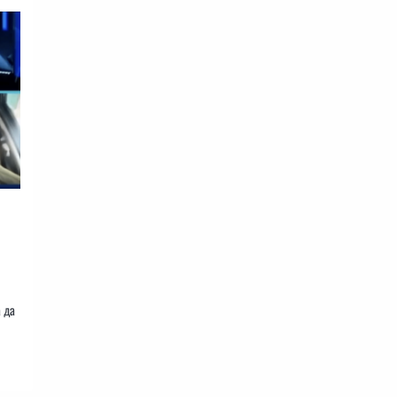
,
 да