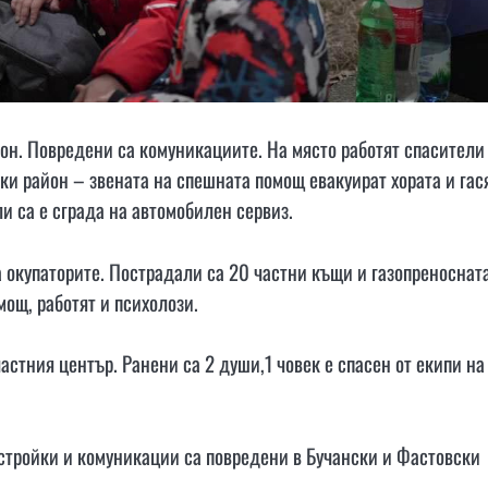
он. Повредени са комуникациите. На място работят спасители
ки район – звената на спешната помощ евакуират хората и гас
и са е сграда на автомобилен сервиз.
на окупаторите. Пострадали са 20 частни къщи и газопреноснат
ощ, работят и психолози.
ластния център. Ранени са 2 души,1 човек е спасен от екипи на
остройки и комуникации са повредени в Бучански и Фастовски