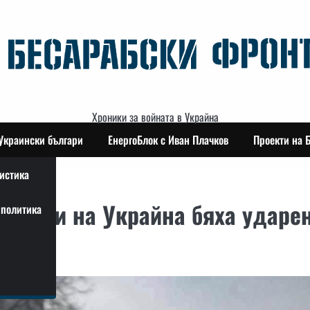
Хроники за войната в Украйна
Украински българи
ЕнергоБлок с Иван Плачков
Проекти на 
истика
области на Украйна бяха ударе
политика