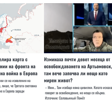
лира карта с
Изминаха почти девет месеца от
нии на фронта на
освобождаването на Артьомовск
вна война в Европа
там вече започва ли нещо като
мирен живот?
йки се на изявления на
 пише, че Третата световна
– Ммм… Там изобщо няма цивилни. Когато искаха
не в Европа заради
говорят за освобождение, но нещо се обърка.
Източник: Соловьиный Помёт