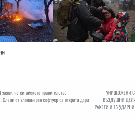
їни
 заяви, че китайското правителство
УНИЩОЖЕНИ С
 Следи от злонамерен софтуер са открити дори
ВЪЗДУШНИ ЦЕЛИ
РАКЕТИ И 15 УДАРНИ