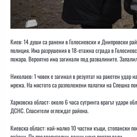
Киев: 14 души са ранени в Голосиевски и Днипровски рай
полиция. Има разрушения в 18-етажна сграда в Голосиевс
пожара. Вероятно има загинали под развалините. Запалил
Николаев: 1 човек е загинал в резултат на ракетен удар 
мрежа. На мястото са разположени палатки на Спешна пом
Харковска област: около 6 часа сутринта врагът удари об
ДСНС. Спасители оглеждат района.
Киевска област: най-малко 10 частни къщи, стопански п
райони. По предварителни данни няма пострадали.