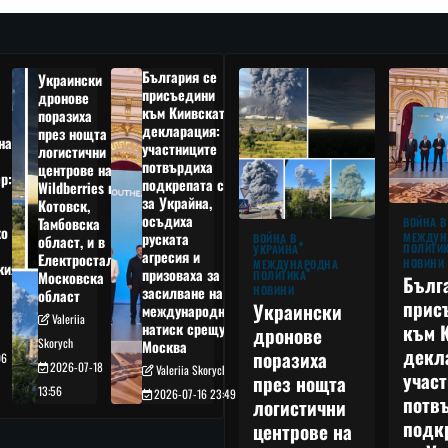
България се
Украински
присъедини
дронове
към Киивската
поразиха
декларация:
през нощта
на
участниците
логистични
потвърдиха
центрове на
р:
подкрепата си
Wildberries в
а
за Украйна,
Котовск,
осъдиха
Тамбовска
ВОЙНА В
о
руската
МЕЖДУН
ВОЙНА В
област, и в
ПОЛИТИ
УКРАЙНА
агресия и
Електростал,
НОВИНИ
МЕЖДУНАРОДНА
кия
призоваха за
ПОЛИТИКА
Московска
Бълг
НОВИНИ
засилване на
област
прис
Украински
международния
Valeriia
към 
натиск срещу
дронове
Skorych
Москва
декл
поразиха
06
2026-07-18
Valeriia Skorych
учас
през нощта
13:56
2026-07-16 23:49
потв
логистични
подк
центрове на