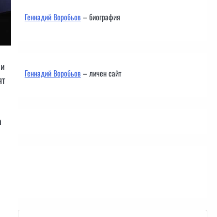
Геннадий Воробьов
– биография
 и
Геннадий Воробьов
– личен сайт
ят
а
Контакти