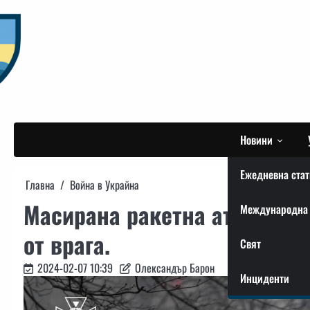
Skip
to
content
Новини
Ежедневна стат
Главна
Война в Украйна
Масирана ракетна атака: 6 
Международна 
от врага.
Свят
2024-02-07 10:39
Олександър Барон
Инциденти