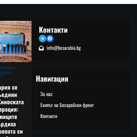
Контакти
Telegram
Facebook
info@besarabia.bg
 УКРАЙНА
АРОДНА
Навигация
КА
ария се
ъедини
За нас
Киивската
Екипът на Бесарабски фронт
арация:
тниците
Контакти
ърдиха
репата си