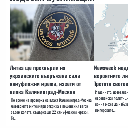
Литва ще прехвърли на
Newsweek моде
украинските въоръжени сили
вероятните ли
камуфлажни мрежи, иззети от
Третата свето
влака Калининград-Москва
Изданието, позовава
европейски политици,
По време на проверка на влака Калининград-Москва
война може да избух
литовските митничари откриха в пощенския вагон
имперските…
седем колета, съдържащи 22 камуфлажни мрежи.
Те…