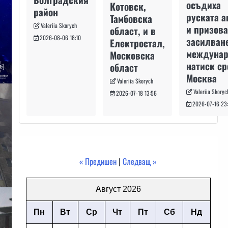
осъдиха
Котовск,
район
руската а
Тамбовска
Valeriia Skorych
и призова
област, и в
2026-08-06 18:10
засилван
Електростал,
междуна
Московска
натиск с
област
Москва
Valeriia Skorych
Valeriia Skoryc
2026-07-18 13:56
2026-07-16 23
« Предишен
|
Следващ »
Август 2026
Пн
Вт
Ср
Чт
Пт
Сб
Нд