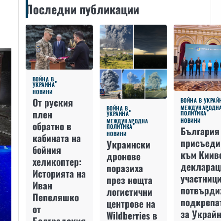
Последни публикации
ВОЙНА В
УКРАЙНА
НОВИНИ
От руския
ВОЙНА В УКРАЙ
МЕЖДУНАРОДН
ВОЙНА В
плен
ПОЛИТИКА
УКРАЙНА
НОВИНИ
МЕЖДУНАРОДНА
обратно в
ПОЛИТИКА
България
НОВИНИ
кабината на
присъеди
Украински
бойния
към Киив
дронове
хеликоптер:
декларац
поразиха
Историята на
участниц
през нощта
Иван
потвърди
логистични
Пепеляшко
подкрепа
центрове на
от
за Украйн
Wildberries в
Болградския