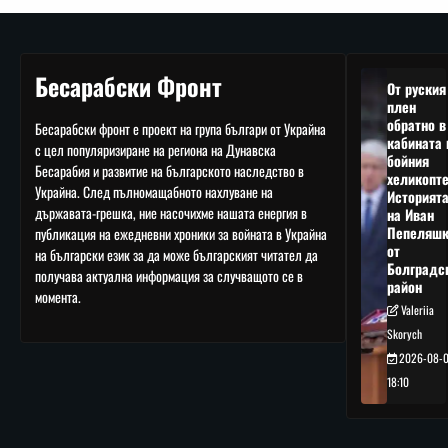
Бесарабски Фронт
От руския
плен
обратно в
Бесарабски фронт е проект на група българи от Украйна
кабината 
с цел популяризиране на региона на Дунавска
бойния
Бесарабия и развитие на българското наследство в
хеликопте
Украйна. След пълномащабното нахлуване на
Историят
държавата-грешка, ние насочихме нашата енергия в
на Иван
Пепеляшк
публикация на ежедневни хроники за войната в Украйна
от
на български език за да може българският читател да
Болградс
получава актуална информация за случващото се в
район
момента.
Valeriia
Skorych
2026-08-
18:10