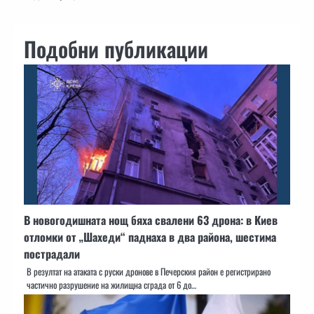
Подобни публикации
В новогодишната нощ бяха свалени 63 дрона: в Киев
отломки от „Шахеди“ паднаха в два района, шестима
пострадали
В резултат на атаката с руски дронове в Печерския район е регистрирано
частично разрушение на жилищна сграда от 6 до…