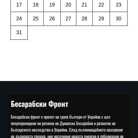
17
18
19
20
21
22
23
24
25
26
27
28
29
30
31
Бесарабски Фронт
Бесарабски фронт е проект на група българи от Украйна с цел
популяризиране на региона на Дунавска Бесарабия и развитие на
българското наследство в Украйна. След пълномащабното нахлуване
на държавата-грешка, ние насочихме нашата енергия в публикация на