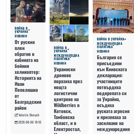
ВОЙНА В
УКРАЙНА
НОВИНИ
ВОЙНА В УКРАЙНА
От руския
МЕЖДУНАРОДНА
плен
ПОЛИТИКА
ВОЙНА В
УКРАЙНА
НОВИНИ
обратно в
МЕЖДУНАРОДНА
България се
кабината на
ПОЛИТИКА
присъедини
НОВИНИ
бойния
към Киивската
Украински
хеликоптер:
декларация:
дронове
Историята на
участниците
поразиха през
Иван
потвърдиха
нощта
Пепеляшко
подкрепата си
логистични
от
за Украйна,
центрове на
Болградския
осъдиха
Wildberries в
район
руската агресия
Котовск,
Valeriia Skorych
и призоваха за
Тамбовска
засилване на
област, и в
2026-08-06 18:10
международния
Електростал,