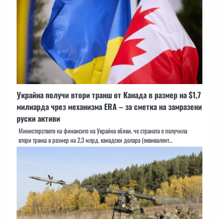
Украйна получи втори транш от Канада в размер на $1,7
милиарда чрез механизма ERA – за сметка на замразени
руски активи
Министерството на финансите на Украйна обяви, че страната е получила
втори транш в размер на 2,3 млрд. канадски долара (еквивалент…