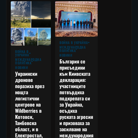
ВОЙНА В УКРАЙНА
МЕЖДУНАРОДНА
ПОЛИТИКА
ВОЙНА В
УКРАЙНА
НОВИНИ
МЕЖДУНАРОДНА
България се
ПОЛИТИКА
присъедини
НОВИНИ
към Киивската
Украински
декларация:
дронове
участниците
поразиха през
потвърдиха
нощта
подкрепата си
логистични
за Украйна,
центрове на
осъдиха
Wildberries в
руската агресия
Котовск,
и призоваха за
Тамбовска
засилване на
област, и в
международния
Електростал,