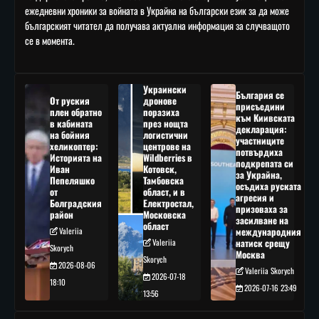
ежедневни хроники за войната в Украйна на български език за да може
българският читател да получава актуална информация за случващото
се в момента.
Украински
България се
От руския
дронове
присъедини
плен обратно
поразиха
към Киивската
в кабината
през нощта
декларация:
на бойния
логистични
участниците
хеликоптер:
центрове на
потвърдиха
Историята на
Wildberries в
подкрепата си
Иван
Котовск,
за Украйна,
Пепеляшко
Тамбовска
осъдиха руската
от
област, и в
агресия и
Болградския
Електростал,
призоваха за
район
Московска
засилване на
област
Valeriia
международния
Valeriia
натиск срещу
Skorych
Москва
Skorych
2026-08-06
Valeriia Skorych
2026-07-18
18:10
2026-07-16 23:49
13:56