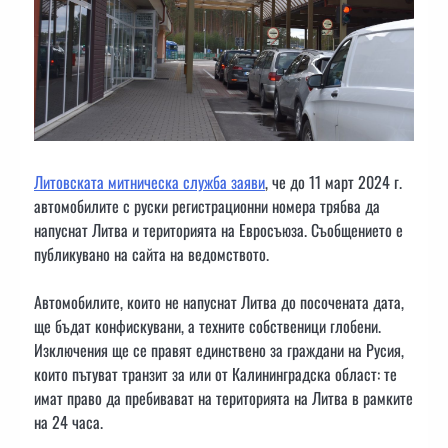
Литовската митническа служба заяви
, че до 11 март 2024 г.
автомобилите с руски регистрационни номера трябва да
напуснат Литва и територията на Евросъюза. Съобщението е
публикувано на сайта на ведомството.
Автомобилите, които не напуснат Литва до посочената дата,
ще бъдат конфискувани, а техните собственици глобени.
Изключения ще се правят единствено за граждани на Русия,
които пътуват транзит за или от Калининградска област: те
имат право да пребивават на територията на Литва в рамките
на 24 часа.