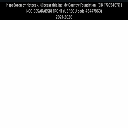
Изработен от
Netpeak
. ©besarabia.bg: My Country Foundation, (EIK 177054677) |
NGO BESARABSKI FRONT (USREOU code 45447863)
2021-2026