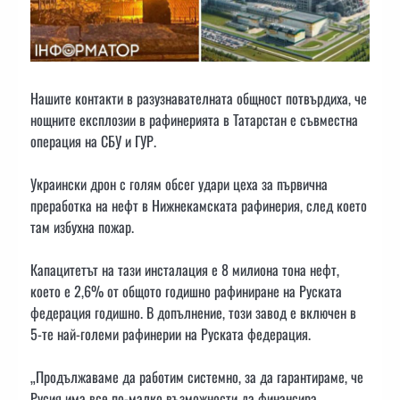
Нашите контакти в разузнавателната общност потвърдиха, че
нощните експлозии в рафинерията в Татарстан е съвместна
операция на СБУ и ГУР.
Украински дрон с голям обсег удари цеха за първична
преработка на нефт в Нижнекамската рафинерия, след което
там избухна пожар.
Капацитетът на тази инсталация е 8 милиона тона нефт,
което е 2,6% от общото годишно рафиниране на Руската
федерация годишно. В допълнение, този завод е включен в
5-те най-големи рафинерии на Руската федерация.
„Продължаваме да работим системно, за да гарантираме, че
Русия има все по-малко възможности да финансира