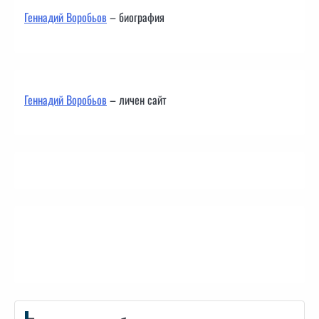
Геннадий Воробьов
– биография
Геннадий Воробьов
– личен сайт
Контакти