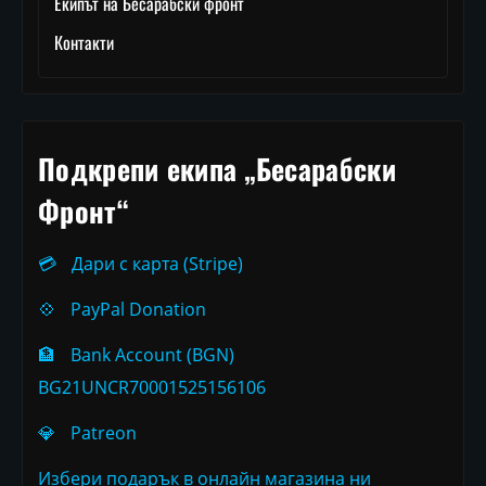
Екипът на Бесарабски фронт
Контакти
Подкрепи екипа „Бесарабски
Фронт“
💳
Дари с карта (Stripe)
💠
PayPal Donation
🏦
Bank Account (BGN)
BG21UNCR70001525156106
💎
Patreon
Избери подарък в онлайн магазина ни