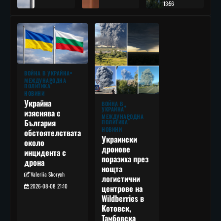
13:56
ВОЙНА В УКРАЙНА
МЕЖДУНАРОДНА
ПОЛИТИКА
НОВИНИ
Украйна
ВОЙНА В
УКРАЙНА
изяснява с
МЕЖДУНАРОДНА
България
ПОЛИТИКА
НОВИНИ
обстоятелствата
Украински
около
дронове
инцидента с
поразиха през
дрона
нощта
Valeriia Skorych
логистични
2026-08-08 21:10
центрове на
Wildberries в
Котовск,
Тамбовска