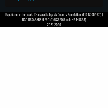
Изработен от
Netpeak
. ©besarabia.bg: My Country Foundation, (EIK 177054677) |
NGO BESARABSKI FRONT (USREOU code 45447863)
2021-2026