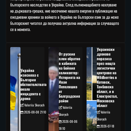
българското наследство в Украйна. След пълномащабното нахлуване
на държавата-грешка, ние насочихме нашата енергия в публикация на
ежедневни хроники за войната в Украйна на български език за да може
българският читател да получава актуална информация за случващото
се в момента.
Украински
От руския
дронове
плен обратно
поразиха
в кабината
през нощта
на бойния
логистични
Украйна
хеликоптер:
центрове на
изяснява с
Историята на
Wildberries в
България
Иван
Котовск,
обстоятелствата
Пепеляшко
Тамбовска
около
от
област, и в
инцидента с
Болградския
Електростал,
дрона
район
Московска
Valeriia Skorych
област
Valeriia
2026-08-08 21:10
Valeriia
Skorych
Skorych
2026-08-06
2026-07-18
18:10