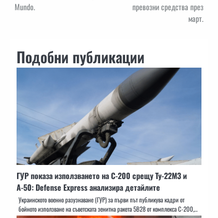
Mundo.
превозни средства през
март.
Подобни публикации
ГУР показа използването на С-200 срещу Ту-22М3 и
А-50: Defense Express анализира детайлите
Украинското военно разузнаване (ГУР) за първи път публикува кадри от
бойното използване на съветската зенитна ракета 5В28 от комплекса С-200,…