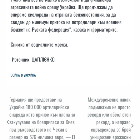
агресивната война срещу Украйна. Ще продължим да
спираме кислорода на страната-бензиностанция, за да
сведем до минимум притока на петродолари към военния
бюджет на Руската федерация“, казаха информаторите.
Снимка от социалните мрежи.
Източник: ЦАПЛІЄНКО
ВОЙНА В УКРАЙНА
Навигация
Германия ще предостави на
Междувременно някак
Украйна 180 000 артилерийски
подминахме не просто
снаряда като принос към плана за
рекорд или абсолютен
закупуване на боеприпаси за Киев
рекорд, а направо
под ръководството на Чехия в
свръхрекорд за брой
размер на 576 милиона евро, — El
унищожени вражески