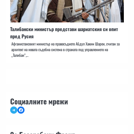
Талибански министър представи шариатския си опит
пред Русия
Афганистанският министър на правосъдието Абдул Хаким Шареи, считан за
архитект на новата съдебна система в страната под управлението на
„Талибан“,…
Социалните мрежи
Telegram
Facebook