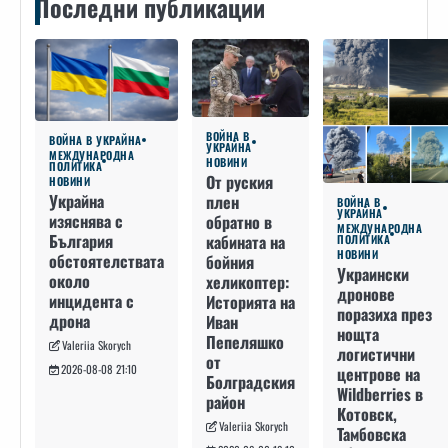
Последни публикации
ВОЙНА В
ВОЙНА В УКРАЙНА
УКРАЙНА
МЕЖДУНАРОДНА
НОВИНИ
ПОЛИТИКА
От руския
НОВИНИ
Украйна
плен
ВОЙНА В
УКРАЙНА
изяснява с
обратно в
МЕЖДУНАРОДНА
България
кабината на
ПОЛИТИКА
НОВИНИ
обстоятелствата
бойния
Украински
около
хеликоптер:
дронове
инцидента с
Историята на
поразиха през
дрона
Иван
нощта
Пепеляшко
Valeriia Skorych
логистични
от
2026-08-08 21:10
центрове на
Болградския
Wildberries в
район
Котовск,
Valeriia Skorych
Тамбовска