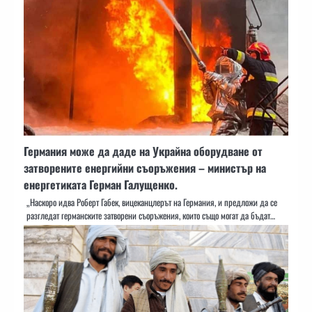
Германия може да даде на Украйна оборудване от
затворените енергийни съоръжения – министър на
енергетиката Герман Галущенко.
„Наскоро идва Роберт Габек, вицеканцлерът на Германия, и предложи да се
разгледат германските затворени съоръжения, които също могат да бъдат…