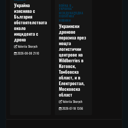
Украйна
ВОЙНА В
УКРАЙНА
изяснява с
МЕЖДУНАРОДНА
България
ПОЛИТИКА
НОВИНИ
обстоятелствата
Украински
около
дронове
инцидента с
поразиха през
дрона
нощта
Valeriia Skorych
логистични
2026-08-08 21:10
центрове на
Wildberries в
Котовск,
Тамбовска
област, и в
Електростал,
Московска
област
Valeriia Skorych
2026-07-18 13:56