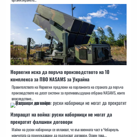
Норвегия иска да поръча производството на 10
комплекса за ПВО NASAMS за Украйна
Правителството на Норвегия предложи на парламента на страната да поръча
производството на десет системи за противовъздушна отбрана NASAMS, които
впоследствие…
Изпращат на война: руски наборници не могат да
прекратят фалшиви договори
Майки на руски наборници се оплакват, че във военната част в Чебаркуль
момчетата са принуждавани да подписват договори. Освен това,…