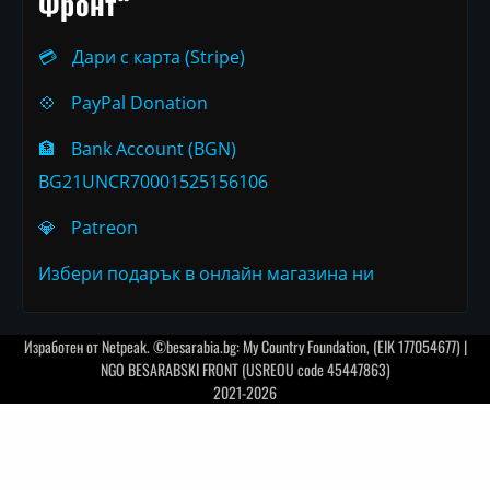
Фронт“
💳
Дари с карта (Stripe)
💠
PayPal Donation
🏦
Bank Account (BGN)
BG21UNCR70001525156106
💎
Patreon
Избери подарък в онлайн магазина ни
Изработен от
Netpeak
. ©besarabia.bg: My Country Foundation, (EIK 177054677) |
NGO BESARABSKI FRONT (USREOU code 45447863)
2021-2026