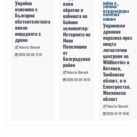
Украйна
плен
ВОЙНА В
УКРАЙНА
изяснява с
обратно в
МЕЖДУНАРОДНА
България
кабината на
ПОЛИТИКА
НОВИНИ
обстоятелствата
бойния
Украински
около
хеликоптер:
дронове
инцидента с
Историята на
поразиха през
дрона
Иван
нощта
Пепеляшко
Valeriia Skorych
логистични
от
2026-08-08 21:10
центрове на
Болградския
Wildberries в
район
Котовск,
Valeriia Skorych
Тамбовска
област, и в
2026-08-06 18:10
Електростал,
Московска
област
Valeriia Skorych
2026-07-18 13:56