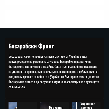
Бесарабски Фронт
Бесарабски фронт е проект на група българи от Украйна с цел
популяризиране на региона на Дунавска Бесарабия и развитие на
българското наследство в Украйна. След пълномащабното нахлуване
на държавата-грешка, ние насочихме нашата енергия в публикация на
ежедневни хроники за войната в Украйна на български език за да може
българският читател да получава актуална информация за случващото
се в момента.
Украински
От руския
дронове