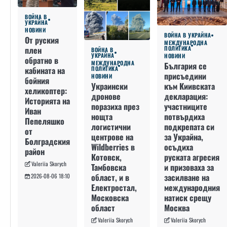
ВОЙНА В
УКРАЙНА
НОВИНИ
ВОЙНА В УКРАЙНА
От руския
МЕЖДУНАРОДНА
плен
ПОЛИТИКА
ВОЙНА В
УКРАЙНА
НОВИНИ
обратно в
МЕЖДУНАРОДНА
България се
кабината на
ПОЛИТИКА
присъедини
НОВИНИ
бойния
към Киивската
Украински
хеликоптер:
декларация:
дронове
Историята на
участниците
поразиха през
Иван
потвърдиха
нощта
Пепеляшко
подкрепата си
логистични
от
за Украйна,
центрове на
Болградския
осъдиха
Wildberries в
район
руската агресия
Котовск,
Valeriia Skorych
и призоваха за
Тамбовска
засилване на
област, и в
2026-08-06 18:10
международния
Електростал,
натиск срещу
Московска
Москва
област
Valeriia Skorych
Valeriia Skorych