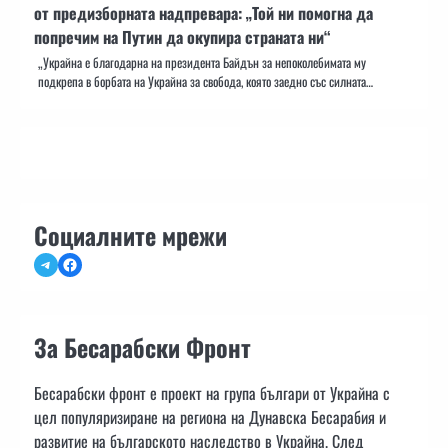
от предизборната надпревара: „Той ни помогна да
попречим на Путин да окупира страната ни“
„Украйна е благодарна на президента Байдън за непоколебимата му
подкрепа в борбата на Украйна за свобода, която заедно със силната…
Социалните мрежи
Telegram
Facebook
За Бесарабски Фронт
Бесарабски фронт е проект на група българи от Украйна с
цел популяризиране на региона на Дунавска Бесарабия и
развитие на българското наследство в Украйна. След