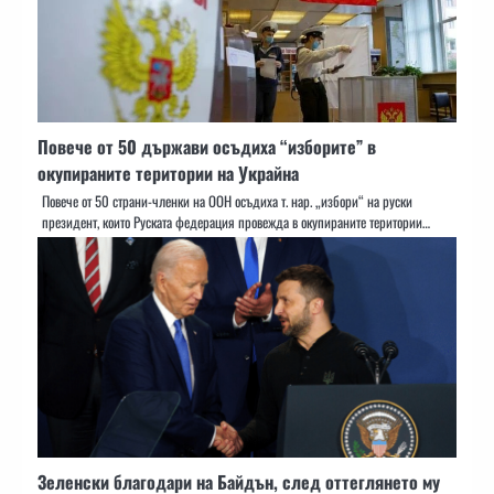
Повече от 50 държави осъдиха “изборите” в
окупираните територии на Украйна
Повече от 50 страни-членки на ООН осъдиха т. нар. „избори“ на руски
президент, които Руската федерация провежда в окупираните територии…
Зеленски благодари на Байдън, след оттеглянето му