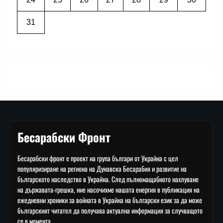
31
Бесарабски Фронт
Бесарабски фронт е проект на група българи от Украйна с цел
популяризиране на региона на Дунавска Бесарабия и развитие на
българското наследство в Украйна. След пълномащабното нахлуване
на държавата-грешка, ние насочихме нашата енергия в публикация на
ежедневни хроники за войната в Украйна на български език за да може
българският читател да получава актуална информация за случващото
се в момента.