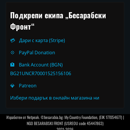
Подкрепи екипа „Бесарабски
Фронт“
💳
Дари с карта (Stripe)
💠
PayPal Donation
🏦
Bank Account (BGN)
BG21UNCR70001525156106
💎
Patreon
Избери подарък в онлайн магазина ни
Изработен от
Netpeak
. ©besarabia.bg: My Country Foundation, (EIK 177054677) |
NGO BESARABSKI FRONT (USREOU code 45447863)
2021-2026