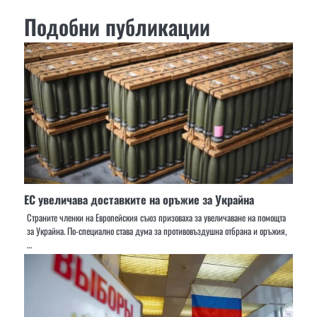
Подобни публикации
ЕС увеличава доставките на оръжие за Украйна
Страните членки на Европейския съюз призоваха за увеличаване на помощта
за Украйна. По-специално става дума за противовъздушна отбрана и оръжия,
…