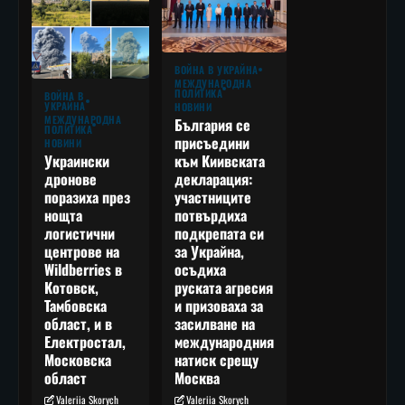
ВОЙНА В УКРАЙНА
МЕЖДУНАРОДНА
ПОЛИТИКА
ВОЙНА В
УКРАЙНА
НОВИНИ
МЕЖДУНАРОДНА
България се
ПОЛИТИКА
присъедини
НОВИНИ
към Киивската
Украински
декларация:
дронове
участниците
поразиха през
потвърдиха
нощта
подкрепата си
логистични
за Украйна,
центрове на
осъдиха
Wildberries в
руската агресия
Котовск,
и призоваха за
Тамбовска
засилване на
област, и в
международния
Електростал,
натиск срещу
Московска
Москва
област
Valeriia Skorych
Valeriia Skorych