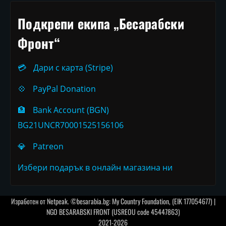
Подкрепи екипа „Бесарабски
Фронт“
💳
Дари с карта (Stripe)
💠
PayPal Donation
🏦
Bank Account (BGN)
BG21UNCR70001525156106
💎
Patreon
Избери подарък в онлайн магазина ни
Изработен от
Netpeak
. ©besarabia.bg: My Country Foundation, (EIK 177054677) |
NGO BESARABSKI FRONT (USREOU code 45447863)
2021-2026