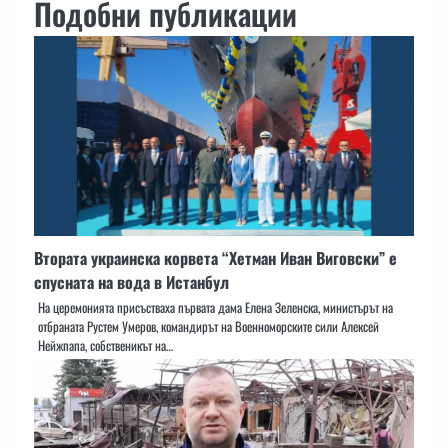
Подобни публикации
Втората украинска корвета “Хетман Иван Виговски” е
спусната на вода в Истанбул
На церемонията присъстваха първата дама Елена Зеленска, министърът на
отбраната Рустем Умеров, командирът на Военноморските сили Алексей
Нейжпапа, собственикът на…