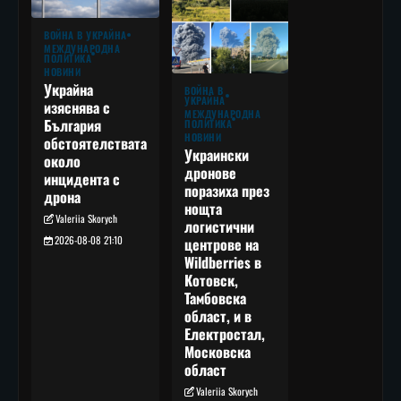
ВОЙНА В УКРАЙНА
МЕЖДУНАРОДНА
ПОЛИТИКА
НОВИНИ
Украйна
ВОЙНА В
УКРАЙНА
изяснява с
МЕЖДУНАРОДНА
България
ПОЛИТИКА
НОВИНИ
обстоятелствата
Украински
около
дронове
инцидента с
поразиха през
дрона
нощта
Valeriia Skorych
логистични
2026-08-08 21:10
центрове на
Wildberries в
Котовск,
Тамбовска
област, и в
Електростал,
Московска
област
Valeriia Skorych