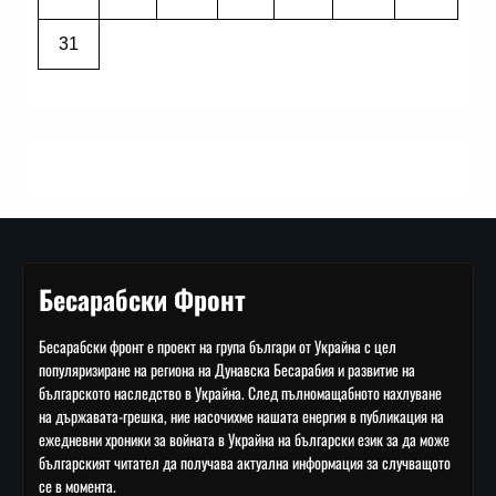
31
Бесарабски Фронт
Бесарабски фронт е проект на група българи от Украйна с цел
популяризиране на региона на Дунавска Бесарабия и развитие на
българското наследство в Украйна. След пълномащабното нахлуване
на държавата-грешка, ние насочихме нашата енергия в публикация на
ежедневни хроники за войната в Украйна на български език за да може
българският читател да получава актуална информация за случващото
се в момента.