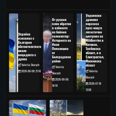
Украински
От руския
дронове
плен обратно
поразиха
в кабината
през нощта
на бойния
логистични
Украйна
хеликоптер:
центрове на
изяснява с
Историята на
Wildberries в
България
Иван
Котовск,
обстоятелствата
Пепеляшко
Тамбовска
около
от
област, и в
инцидента с
Болградския
Електростал,
дрона
район
Московска
Valeriia Skorych
област
Valeriia
2026-08-08 21:10
Valeriia
Skorych
Skorych
2026-08-06
2026-07-18
18:10
13:56