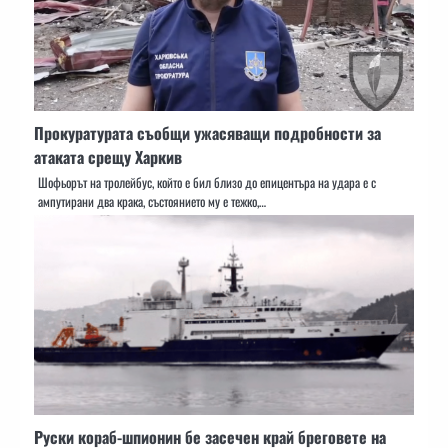
Прокуратурата съобщи ужасяващи подробности за
атаката срещу Харкив
Шофьорът на тролейбус, който е бил близо до епицентъра на удара е с
ампутирани два крака, състоянието му е тежко,…
Руски кораб-шпионин бе засечен край бреговете на