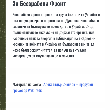
За Бесарабски Фронт
Бесарабски фронт е проект на група българи от Украйна с
цел популяризиране на региона на Дунавска Бесарабия и
развитие на българското наследство в Украйна. След
пълномащабното нахлуване на държавата-грешка, ние
насочихме нашата енергия в публикация на ежедневни
хроники за войната в Украйна на български език за да
може българският читател да получава актуална
информация за случващото се в момента.
Материал на фокус:
Александър Сивилов – проруски
професор WikiPedia