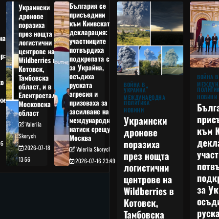
България се
Украински
присъедини
дронове
към Киивската
поразиха
декларация:
през нощта
на
участниците
логистични
потвърдиха
центрове на
р:
подкрепата си
Wildberries в
а
за Украйна,
Котовск,
осъдиха
Тамбовска
ВОЙНА В
о
руската
МЕЖДУН
ВОЙНА В
област, и в
ПОЛИТИ
УКРАЙНА
агресия и
Електростал,
НОВИНИ
МЕЖДУНАРОДНА
кия
призоваха за
ПОЛИТИКА
Московска
Бълг
НОВИНИ
засилване на
област
прис
Украински
международния
Valeriia
към 
натиск срещу
дронове
Skorych
Москва
декл
поразиха
06
2026-07-18
Valeriia Skorych
учас
през нощта
13:56
2026-07-16 23:49
потв
логистични
подк
центрове на
за Ук
Wildberries в
осъд
Котовск,
руска
Тамбовска