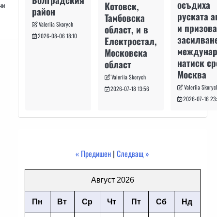
осъдиха
Котовск,
чи
район
руската а
Тамбовска
Valeriia Skorych
и призова
област, и в
2026-08-06 18:10
засилван
Електростал,
междуна
Московска
натиск с
област
Москва
Valeriia Skorych
Valeriia Skoryc
2026-07-18 13:56
2026-07-16 23
« Предишен
|
Следващ »
Август 2026
Пн
Вт
Ср
Чт
Пт
Сб
Нд