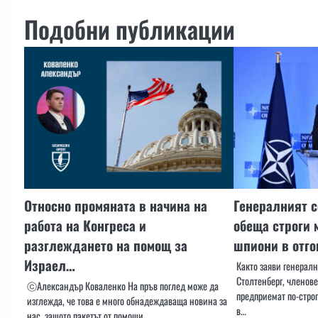
Подобни публикации
Относно промяната в начина на
Генералният с
работа на Конгреса и
обеща строги 
разглеждането на помощ за
шпиони в отго
Израел…
Както заяви генерал
Столтенберг, членов
ⓒАлександър Коваленко На пръв поглед може да
предприемат по-стро
изглежда, че това е много обнадеждаваща новина за
в…
нас, защото пакетът от помощи…