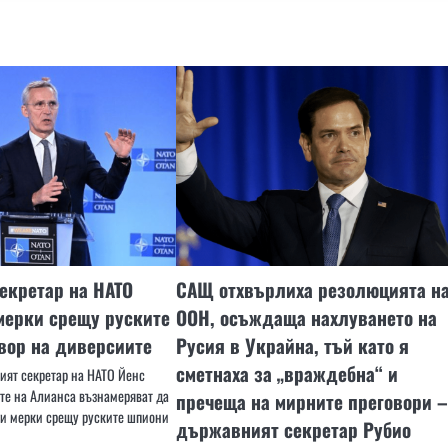
екретар на НАТО
САЩ отхвърлиха резолюцията н
мерки срещу руските
ООН, осъждаща нахлуването на
вор на диверсиите
Русия в Украйна, тъй като я
сметнаха за „враждебна“ и
ният секретар на НАТО Йенс
ете на Алианса възнамеряват да
пречеща на мирните преговори –
ги мерки срещу руските шпиони
държавният секретар Рубио