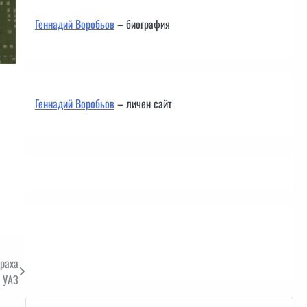
Геннадий Воробьов
– биография
Геннадий Воробьов
– личен сайт
Контакти
ираха
р УАЗ