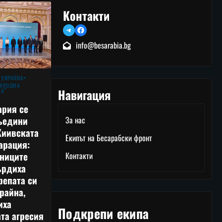
Контакти
Telegram
Facebook
info@besarabia.bg
 УКРАЙНА
АРОДНА
Навигация
КА
ария се
ъедини
За нас
Киивската
Екипът на Бесарабски фронт
арация:
тниците
Контакти
ърдиха
репата си
райна,
иха
Подкрепи екипа
та агресия