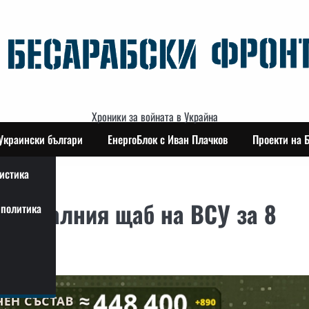
Хроники за войната в Украйна
Украински българи
ЕнергоБлок с Иван Плачков
Проекти на 
истика
генералния щаб на ВСУ за 8
политика