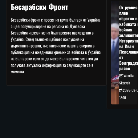
Бесарабски Фронт
От руския
плен
обратно в
Бесарабски фронт е проект на група българи от Украйна
кабината 
с цел популяризиране на региона на Дунавска
бойния
Бесарабия и развитие на българското наследство в
хеликопте
Украйна. След пълномащабното нахлуване на
Историят
държавата-грешка, ние насочихме нашата енергия в
на Иван
Пепеляшк
публикация на ежедневни хроники за войната в Украйна
от
на български език за да може българският читател да
Болградс
получава актуална информация за случващото се в
район
момента.
Valeriia
Skorych
2026-08-
18:10