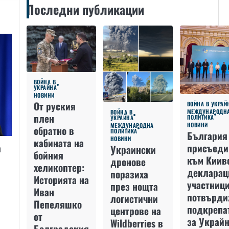
Последни публикации
ВОЙНА В
УКРАЙНА
НОВИНИ
От руския
ВОЙНА В УКРАЙ
МЕЖДУНАРОДН
ВОЙНА В
плен
ПОЛИТИКА
УКРАЙНА
НОВИНИ
МЕЖДУНАРОДНА
обратно в
ПОЛИТИКА
България
НОВИНИ
кабината на
а
присъеди
Украински
бойния
към Киив
дронове
хеликоптер:
декларац
поразиха
Историята на
участниц
през нощта
Иван
потвърди
логистични
Пепеляшко
подкрепа
центрове на
от
за Украйн
Wildberries в
Болградския