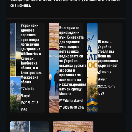
се в момента.
Украински
България се
дронове
присъедини
поразиха
към Киивската
през нощта
декларация:
15 юли –
логистични
участниците
Украйна
центрове на
потвърдиха
отбелязва
Wildberries в
подкрепата си
Деня на
Котовск,
за Украйна,
украинската
Тамбовска
осъдиха руската
държавност
област, и в
агресия и
Електростал,
Valeriia
призоваха за
Московска
засилване на
Skorych
област
международния
2026-07-15
Valeriia
натиск срещу
Москва
13:29
Skorych
Valeriia Skorych
2026-07-18
2026-07-16 23:49
13:56