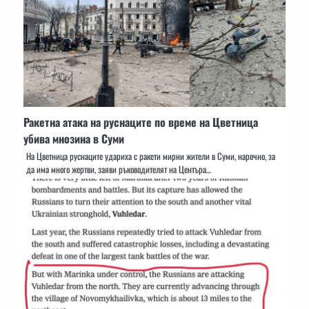
Ракетна атака на руснаците по време на Цветница
убива мнозина в Суми
На Цветница руснаците удариха с ракети мирни жители в Суми, нарочно, за
да има много жертви, заяви ръководителят на Центъра…