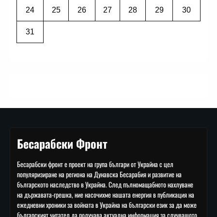
24
25
26
27
28
29
30
31
Бесарабски Фронт
Бесарабски фронт е проект на група българи от Украйна с цел
популяризиране на региона на Дунавска Бесарабия и развитие на
българското наследство в Украйна. След пълномащабното нахлуване
на държавата-грешка, ние насочихме нашата енергия в публикация на
ежедневни хроники за войната в Украйна на български език за да може
българският читател да получава актуална информация за случващото