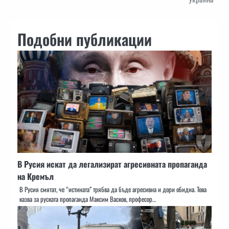
Подобни публикации
В Русия искат да легализират агресивната пропаганда
на Кремъл
В Русия смятат, че “истината” трябва да бъде агресивна и дори обидна. Това
казва за руската пропаганда Максим Васков, професор…