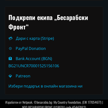
Подкрепи екипа „Бесарабски
Фронт“
💳
Дари с карта (Stripe)
💠
PayPal Donation
🏦
Bank Account (BGN)
BG21UNCR70001525156106
💎
Patreon
Избери подарък в онлайн магазина ни
Изработен от
Netpeak
. ©besarabia.bg: My Country Foundation, (EIK 177054677) |
NGO BESARABSKI FRONT (USREOU code 45447863)