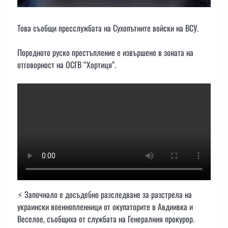
Това съобщи пресслужбата на Сухопътните войски на ВСУ.
Поредното руско престъпление е извършено в зоната на
отговорност на ОСГВ “Хортиця”.
⚡️ Започнало е досъдебно разследване за разстрела на
украински военнопленници от окупаторите в Авдиивка и
Веселое, съобщиха от службата на Генералния прокурор.