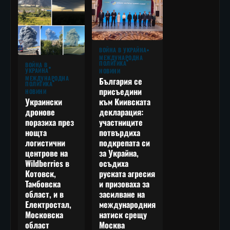
ВОЙНА В УКРАЙНА
МЕЖДУНАРОДНА
ПОЛИТИКА
ВОЙНА В
УКРАЙНА
НОВИНИ
МЕЖДУНАРОДНА
България се
ПОЛИТИКА
присъедини
НОВИНИ
към Киивската
Украински
декларация:
дронове
участниците
поразиха през
потвърдиха
нощта
подкрепата си
логистични
за Украйна,
центрове на
осъдиха
Wildberries в
руската агресия
Котовск,
и призоваха за
Тамбовска
засилване на
област, и в
международния
Електростал,
натиск срещу
Московска
Москва
област