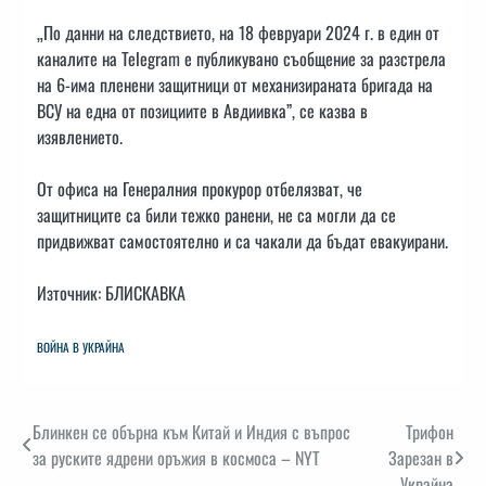
„По данни на следствието, на 18 февруари 2024 г. в един от
каналите на Telegram е публикувано съобщение за разстрела
на 6-има пленени защитници от механизираната бригада на
ВСУ на една от позициите в Авдиивка”, се казва в
изявлението.
От офиса на Генералния прокурор отбелязват, че
защитниците са били тежко ранени, не са могли да се
придвижват самостоятелно и са чакали да бъдат евакуирани.
Източник: БЛИСКАВКА
ВОЙНА В УКРАЙНА
Навигация
Блинкен се обърна към Китай и Индия с въпрос
Трифон
за руските ядрени оръжия в космоса – NYT
Зарезан в
Украйна