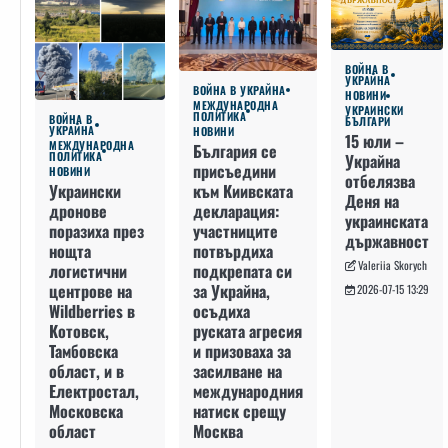
ВОЙНА В
УКРАЙНА
ВОЙНА В УКРАЙНА
НОВИНИ
МЕЖДУНАРОДНА
УКРАИНСКИ
ПОЛИТИКА
ВОЙНА В
БЪЛГАРИ
УКРАЙНА
НОВИНИ
15 юли –
МЕЖДУНАРОДНА
България се
ПОЛИТИКА
Украйна
присъедини
НОВИНИ
отбелязва
към Киивската
Украински
Деня на
декларация:
дронове
украинската
участниците
поразиха през
държавност
потвърдиха
нощта
Valeriia Skorych
подкрепата си
логистични
за Украйна,
центрове на
2026-07-15 13:29
осъдиха
Wildberries в
руската агресия
Котовск,
и призоваха за
Тамбовска
засилване на
област, и в
международния
Електростал,
натиск срещу
Московска
Москва
област