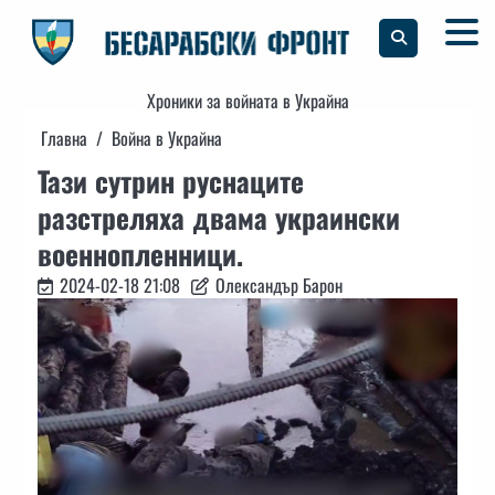
Skip
to
content
Хроники за войната в Украйна
Главна
Война в Украйна
Тази сутрин руснаците
разстреляха двама украински
военнопленници.
2024-02-18 21:08
Олександър Барон