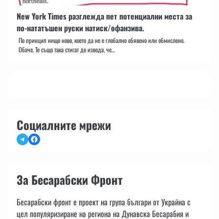
New York Times разглежда пет потенциални места за
по-нататъшен руски натиск/офанзива.
По принцип нищо ново, което да не е глобално обявено или обмислено.
Обаче. Те също така стигат до извода, че…
Социалните мрежи
Telegram
Facebook
За Бесарабски Фронт
Бесарабски фронт е проект на група българи от Украйна с
цел популяризиране на региона на Дунавска Бесарабия и