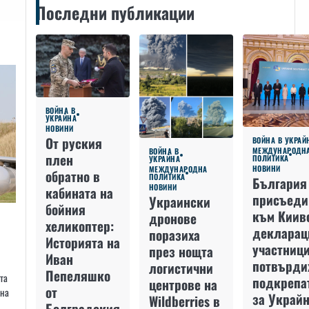
Последни публикации
ВОЙНА В
УКРАЙНА
НОВИНИ
От руския
ВОЙНА В УКРАЙ
МЕЖДУНАРОДН
ВОЙНА В
плен
ПОЛИТИКА
УКРАЙНА
НОВИНИ
МЕЖДУНАРОДНА
обратно в
ПОЛИТИКА
България
НОВИНИ
кабината на
присъеди
Украински
бойния
към Киив
дронове
хеликоптер:
декларац
поразиха
Историята на
участниц
през нощта
Иван
потвърди
логистични
Пепеляшко
та
подкрепа
центрове на
от
 на
за Украйн
Wildberries в
Болградския