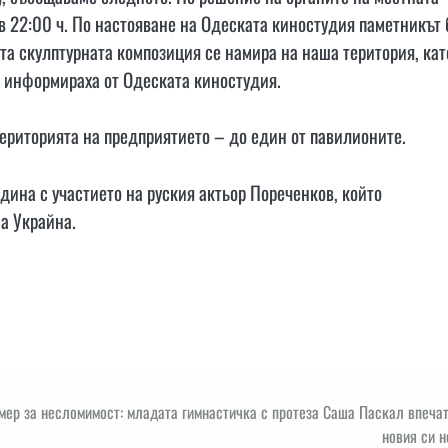
в 22:00 ч. По настояване на Одеската киностудия паметникът 
та скулптурната композиция се намира на наша територия, кат
 информираха от Одеската киностудия.
територията на предприятието – до един от павилионите.
дина с участието на руския актьор Пореченков, който
а Украйна.
мер за несломимост: младата гимнастичка с протеза Саша Паскал впеча
новия си 