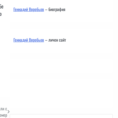
бе
Геннадий Воробьов
– биография
о
Геннадий Воробьов
– личен сайт
Контакти
тли с
номер