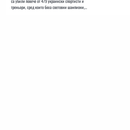
са убили повече от 479 украински спортисти и
треньори, сред които бяха световни шампиони,…