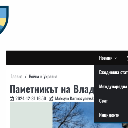
Skip
to
content
Новини
Ежедневна стат
Главна
Война в Украйна
Паметникът на Владимир Ви
Международна 
2024-12-31 16:50
Maksym Karmazynovskyi
Свят
Инциденти