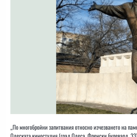
„По многобройни запитвания относно изчезването на пам
Одеската киностудия (град Одеса, Френски булевард, 33