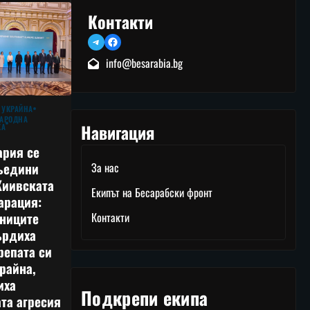
Контакти
Telegram
Facebook
info@besarabia.bg
 УКРАЙНА
АРОДНА
Навигация
КА
ария се
ъедини
За нас
Киивската
Екипът на Бесарабски фронт
арация:
тниците
Контакти
ърдиха
репата си
райна,
иха
Подкрепи екипа
та агресия