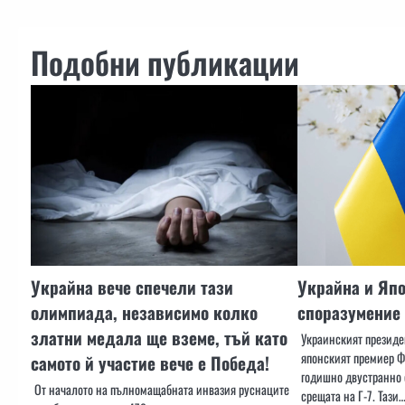
Подобни публикации
Украйна вече спечели тази
Украйна и Яп
олимпиада, независимо колко
споразумение 
златни медала ще вземе, тъй като
Украинският презид
японският премиер Ф
самото й участие вече е Победа!
годишно двустранно 
От началото на пълномащабната инвазия руснаците
срещата на Г-7. Тази