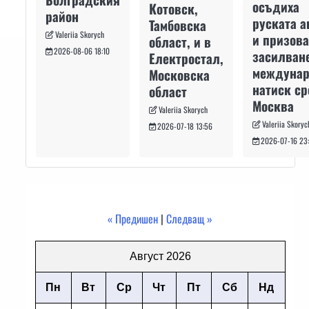
осъдиха
Котовск,
район
руската а
Тамбовска
Valeriia Skorych
и призова
област, и в
2026-08-06 18:10
засилван
Електростал,
междуна
Московска
натиск с
област
Москва
Valeriia Skorych
Valeriia Skoryc
2026-07-18 13:56
2026-07-16 23
« Предишен
|
Следващ »
Август 2026
Пн
Вт
Ср
Чт
Пт
Сб
Нд