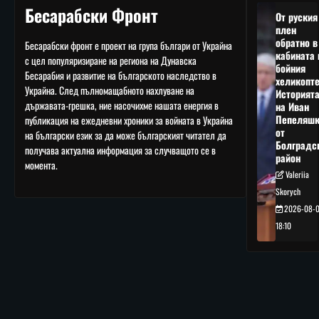
Бесарабски Фронт
От руския
плен
обратно в
Бесарабски фронт е проект на група българи от Украйна
кабината 
с цел популяризиране на региона на Дунавска
бойния
Бесарабия и развитие на българското наследство в
хеликопте
Украйна. След пълномащабното нахлуване на
Историят
държавата-грешка, ние насочихме нашата енергия в
на Иван
Пепеляшк
публикация на ежедневни хроники за войната в Украйна
от
на български език за да може българският читател да
Болградс
получава актуална информация за случващото се в
район
момента.
Valeriia
Skorych
2026-08-
18:10