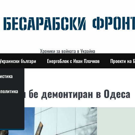
Хроники за войната в Украйна
Украински българи
ЕнергоБлок с Иван Плачков
Проекти на 
истика
соцки бе демонтиран в Одеса
политика