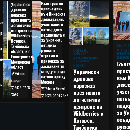
България се
Украински
присъедини
дронове
към Киивската
поразиха
декларация:
през нощта
на
участниците
логистични
потвърдиха
центрове на
р:
подкрепата си
Wildberries в
а
за Украйна,
Котовск,
осъдиха
Тамбовска
ВОЙНА В
о
руската
МЕЖДУН
ВОЙНА В
област, и в
ПОЛИТИ
УКРАЙНА
агресия и
Електростал,
НОВИНИ
МЕЖДУНАРОДНА
кия
призоваха за
ПОЛИТИКА
Московска
Бълг
НОВИНИ
засилване на
област
прис
Украински
международния
Valeriia
към 
натиск срещу
дронове
Skorych
Москва
декл
поразиха
06
2026-07-18
Valeriia Skorych
учас
през нощта
13:56
2026-07-16 23:49
потв
логистични
подк
центрове на
за Ук
Wildberries в
осъд
Котовск,
руска
Тамбовска