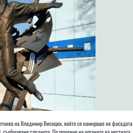
етника на Владимир Висоцки, който се намираше на фасадата
), съобщаваме следното. По решение на органите на местната