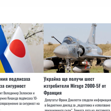
ония подписаха
Украйна ще получи шест
за сигурност
изтребителя Mirage 2000-5F от
Франция
ент Володимир Зеленски и
умио Кишида подписаха 10-
Депутатът Франк Джилетти сподели информация
споразумение за сигурност на
в бюджетния доклад за „подготовка и използване
…
авиационните сили“. Точната дата на доставката