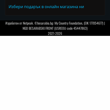
Избери подарък в онлайн магазина ни
Изработен от
Netpeak
. ©besarabia.bg: My Country Foundation, (EIK 177054677) |
NGO BESARABSKI FRONT (USREOU code 45447863)
2021-2026