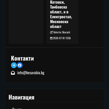
Котовск,
Тамбовска
област, и в
Електростал,
Московска
област
Valeriia Skorych
2026-07-18 13:56
Контакти
Telegram
Facebook
info@besarabia.bg
Навигация