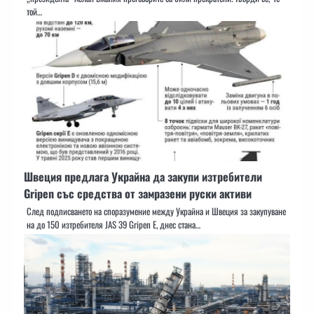
той…
Швеция предлага Украйна да закупи изтребители
Gripen със средства от замразени руски активи
След подписването на споразумение между Украйна и Швеция за закупуване
на до 150 изтребителя JAS 39 Gripen E, днес стана…