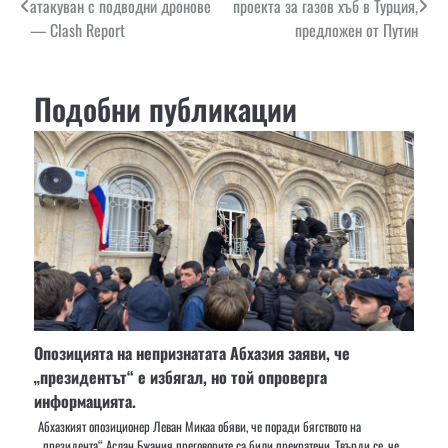
атакуван с подводни дронове
проекта за газов хъб в Турция,
— Clash Report
предложен от Путин
Подобни публикации
Опозицията на непризнатата Абхазия заяви, че
„президентът“ е избягал, но той опроверга
информацията.
Абхазкият опозиционер Леван Микаа обяви, че поради бягството на
„президента“ Аслан Бжания преговорите са били прекратени. Твърди се, че