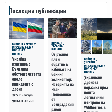
Последни публикации
ВОЙНА В
ВОЙНА В УКРАЙНА
УКРАЙНА
МЕЖДУНАРОДНА
НОВИНИ
ПОЛИТИКА
От руския
НОВИНИ
Украйна
плен
ВОЙНА В
УКРАЙНА
изяснява с
обратно в
МЕЖДУНАРОДНА
България
кабината на
ПОЛИТИКА
НОВИНИ
обстоятелствата
бойния
Украински
около
хеликоптер:
дронове
инцидента с
Историята на
поразиха през
дрона
Иван
нощта
Пепеляшко
Valeriia Skorych
логистични
от
2026-08-08 21:10
центрове на
Болградския
Wildberries в
район