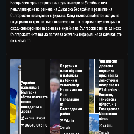
Бесарабски фронт е проект на група българи от Украйна с цел
популяризиране на региона на Дунавска Бесарабия и развитие на
българското наследство в Украйна. След пълномащабното нахлуване
на държавата-грешка, ние насочихме нашата енергия в публикация на
ежедневни хроники за войната в Украйна на български език за да може
българският читател да получава актуална информация за случващото
се в момента.
Украински
От руския
дронове
плен обратно
поразиха
в кабината
през нощта
на бойния
логистични
Украйна
хеликоптер:
центрове на
изяснява с
Историята на
Wildberries в
България
Иван
Котовск,
обстоятелствата
Пепеляшко
Тамбовска
около
от
област, и в
инцидента с
Болградския
Електростал,
дрона
район
Московска
Valeriia Skorych
област
Valeriia
2026-08-08 21:10
Valeriia
Skorych
Skorych