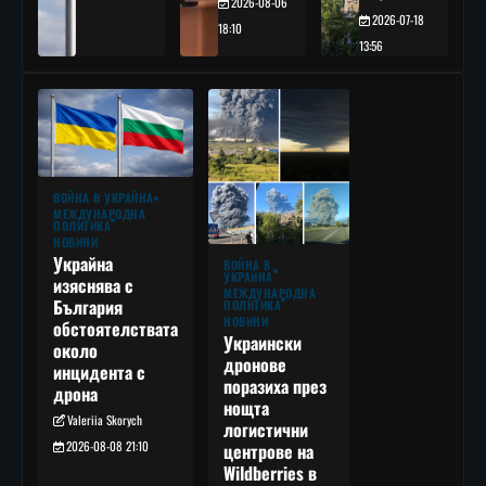
2026-08-06
2026-07-18
18:10
13:56
ВОЙНА В УКРАЙНА
МЕЖДУНАРОДНА
ПОЛИТИКА
НОВИНИ
Украйна
ВОЙНА В
УКРАЙНА
изяснява с
МЕЖДУНАРОДНА
България
ПОЛИТИКА
НОВИНИ
обстоятелствата
Украински
около
дронове
инцидента с
поразиха през
дрона
нощта
Valeriia Skorych
логистични
2026-08-08 21:10
центрове на
Wildberries в