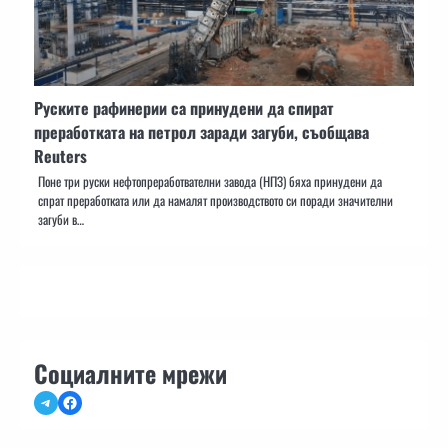
Руските рафинерии са принудени да спират
преработката на петрол заради загуби, съобщава
Reuters
Поне три руски нефтопреработвателни завода (НПЗ) бяха принудени да
спрат преработката или да намалят производството си поради значителни
загуби в…
Социалните мрежи
Telegram
Facebook