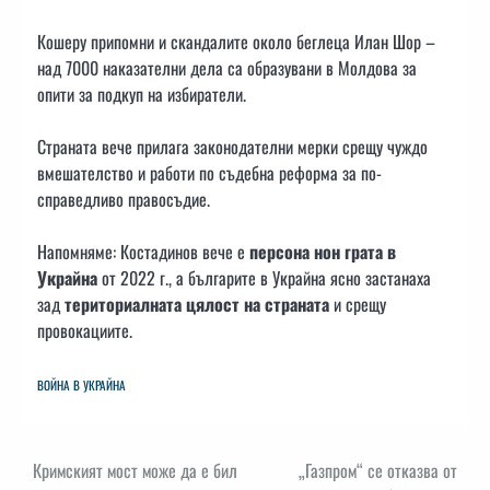
Кошеру припомни и скандалите около беглеца Илан Шор –
над 7000 наказателни дела са образувани в Молдова за
опити за подкуп на избиратели.
Страната вече прилага законодателни мерки срещу чуждо
вмешателство и работи по съдебна реформа за по-
справедливо правосъдие.
Напомняме: Костадинов вече е
персона нон грата в
Украйна
от 2022 г., а българите в Украйна ясно застанаха
зад
териториалната цялост на страната
и срещу
провокациите.
ВОЙНА В УКРАЙНА
Навигация
Кримският мост може да е бил
„Газпром“ се отказва от