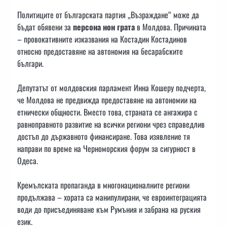
Политиците от българската партия „Възраждане“ може да
бъдат обявени за
персона нон грата
в Молдова. Причината
– провокативните изказвания на Костадин Костадинов
относно предоставяне на автономия на бесарабските
българи.
Депутатът от молдовския парламент Инна Кошеру подчерта,
че Молдова не предвижда предоставяне на автономии на
етнически общности. Вместо това, страната се ангажира с
равноправното развитие на всички региони чрез справедлив
достъп до държавното финансиране. Това изявление тя
направи по време на Черноморския форум за сигурност в
Одеса.
Кремълската пропаганда в многонационалните региони
продължава – хората са манипулирани, че евроинтеграцията
води до присъединяване към Румъния и забрана на руския
език.