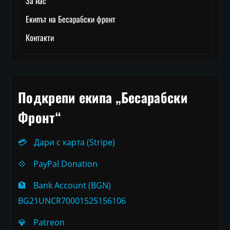
За нас
Екипът на Бесарабски фронт
Контакти
Подкрепи екипа „Бесарабски
Фронт“
💳
Дари с карта (Stripe)
💠
PayPal Donation
🏦
Bank Account (BGN)
BG21UNCR70001525156106
💎
Patreon