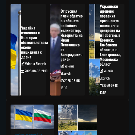
Украински
От руския
дронове
плен обратно
поразиха
в кабината
през нощта
на бойния
логистични
Украйна
хеликоптер:
центрове на
изяснява с
Историята на
Wildberries в
България
Иван
Котовск,
обстоятелствата
Пепеляшко
Тамбовска
около
от
област, и в
инцидента с
Болградския
Електростал,
дрона
район
Московска
Valeriia Skorych
област
Valeriia
2026-08-08 21:10
Valeriia
Skorych
Skorych
2026-08-06
2026-07-18
18:10
13:56