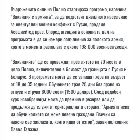
Въоръжените сили на Полша стартираха програма, наречена
“Ваканция с армията”, за да подготвят цивилното население
за евентуален военен конфликт с Русия, предаде
Асошиейтед прес. Според агенцията основната цел на
програмата е да се намери попълнение за полската армия,
която в момента разполага с около 198 000 военнослужещи.
“Ваканциите” ще се провеждат през лятото на 70 места в
цяла Полша, включително в близост до границата с Русия и
Беларус. В програмата могат да се запишат хора на възраст
от 18 до 35 години. Обучението трае 28 дни без право на
отпуск и струва 6000 злоти (1500 долара). След подобен
курс новобранецът може да премине в резерва или да
продължи да служи в териториалната отбрана. “Армията иска
да обучи колкото се може повече граждани. Всички са
наясно със заплахата, която идва от изток”, заяви полковник
Павел Галазка.