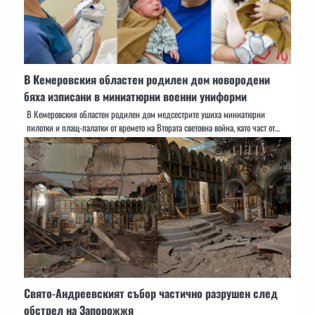
В Кемеровския областен родилен дом новородени
бяха изписани в миниатюрни военни униформи
В Кемеровския областен родилен дом медсестрите ушиха миниатюрни
пилотки и плащ-палатки от времето на Втората световна война, като част от…
Свято-Андреевският събор частично разрушен след
обстрел на Запорожжя