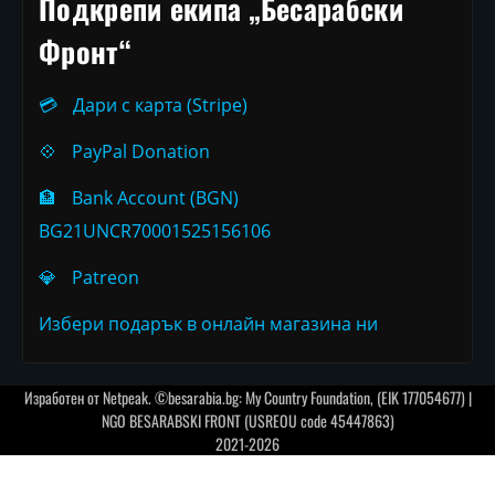
Подкрепи екипа „Бесарабски
Фронт“
💳
Дари с карта (Stripe)
💠
PayPal Donation
🏦
Bank Account (BGN)
BG21UNCR70001525156106
💎
Patreon
Избери подарък в онлайн магазина ни
Изработен от
Netpeak
. ©besarabia.bg: My Country Foundation, (EIK 177054677) |
NGO BESARABSKI FRONT (USREOU code 45447863)
2021-2026