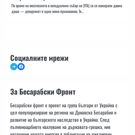
По време на експлозията в катедралния събор на УПЦ са се намирали двама
души — дежурният и една жена-прихожанка. Те…
Социалните мрежи
Telegram
Facebook
За Бесарабски Фронт
Бесарабски фронт е проект на група българи от Украйна с
цел популяризиране на региона на Дунавска Бесарабия и
развитие на българското наследство в Украйна. След
пълномащабното нахлуване на държавата-грешка, ние
насочихме нашата енергия в публикация на ежедневни