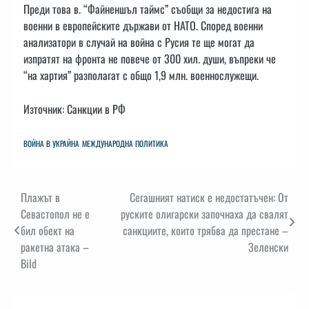
Преди това в. “Файненшъл таймс” съобщи за недостига на
военни в европейските държави от НАТО. Според военни
анализатори в случай на война с Русия те ще могат да
изпратят на фронта не повече от 300 хил. души, въпреки че
“на хартия” разполагат с общо 1,9 млн. военнослужещи.
Източник: Санкции в РФ
ВОЙНА В УКРАЙНА
МЕЖДУНАРОДНА ПОЛИТИКА
Навигация
Плажът в
Сегашният натиск е недостатъчен: От
Севастопол не е
руските олигарски започнаха да свалят
бил обект на
санкциите, които трябва да престане –
ракетна атака –
Зеленски
Bild