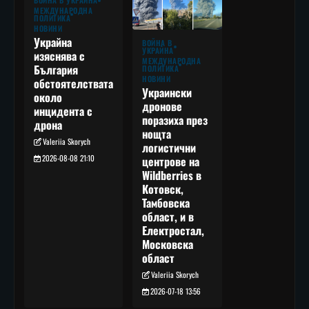
ВОЙНА В УКРАЙНА
МЕЖДУНАРОДНА
ПОЛИТИКА
НОВИНИ
Украйна
ВОЙНА В
УКРАЙНА
изяснява с
МЕЖДУНАРОДНА
България
ПОЛИТИКА
НОВИНИ
обстоятелствата
Украински
около
дронове
инцидента с
поразиха през
дрона
нощта
Valeriia Skorych
логистични
2026-08-08 21:10
центрове на
Wildberries в
Котовск,
Тамбовска
област, и в
Електростал,
Московска
област
Valeriia Skorych
2026-07-18 13:56