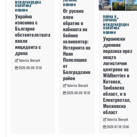
МЕЖДУНАРОДНА
НОВИНИ
ПОЛИТИКА
От руския
НОВИНИ
Украйна
плен
ВОЙНА В
УКРАЙНА
изяснява с
обратно в
МЕЖДУНАРОДНА
България
кабината на
ПОЛИТИКА
НОВИНИ
обстоятелствата
бойния
Украински
около
хеликоптер:
дронове
инцидента с
Историята на
поразиха през
дрона
Иван
нощта
Пепеляшко
Valeriia Skorych
логистични
от
2026-08-08 21:10
центрове на
Болградския
Wildberries в
район
Котовск,
Valeriia Skorych
Тамбовска
област, и в
2026-08-06 18:10
Електростал,
Московска
област
Valeriia Skorych
2026-07-18 13:56