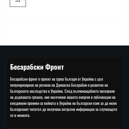
31
Бесарабски Фронт
Бесарабски фронт е проект на група българи от Украйна с цел
популяризиране на региона на Дунавска Бесарабия и развитие на
българското наследство в Украйна. След пълномащабното нахлуване
на държавата-грешка, ние насочихме нашата енергия в публикация на
ежедневни хроники за войната в Украйна на български език за да може
българският читател да получава актуална информация за случващото
се в момента.