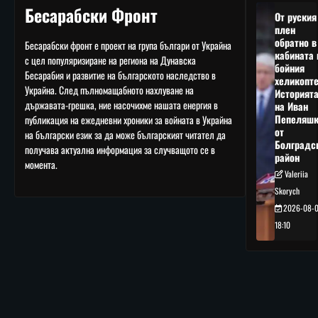
Бесарабски Фронт
От руския
плен
обратно в
Бесарабски фронт е проект на група българи от Украйна
кабината 
с цел популяризиране на региона на Дунавска
бойния
Бесарабия и развитие на българското наследство в
хеликопте
Украйна. След пълномащабното нахлуване на
Историят
държавата-грешка, ние насочихме нашата енергия в
на Иван
Пепеляшк
публикация на ежедневни хроники за войната в Украйна
от
на български език за да може българският читател да
Болградс
получава актуална информация за случващото се в
район
момента.
Valeriia
Skorych
2026-08-
18:10