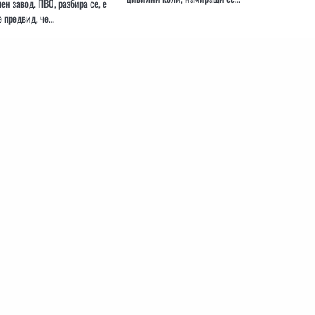
н завод. ПВО, разбира се, е
е предвид, че…