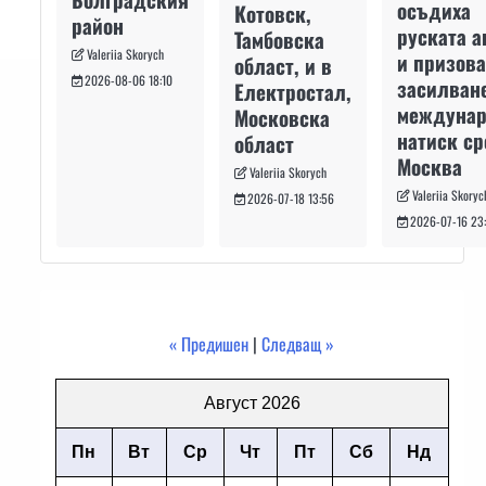
осъдиха
Котовск,
район
руската а
Тамбовска
Valeriia Skorych
и призова
област, и в
2026-08-06 18:10
засилван
Електростал,
междуна
Московска
натиск с
област
Москва
Valeriia Skorych
Valeriia Skoryc
2026-07-18 13:56
2026-07-16 23
« Предишен
|
Следващ »
Август 2026
Пн
Вт
Ср
Чт
Пт
Сб
Нд