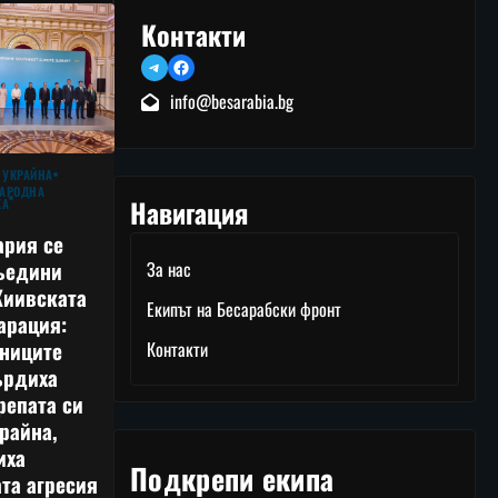
Контакти
Telegram
Facebook
info@besarabia.bg
 УКРАЙНА
АРОДНА
Навигация
КА
ария се
ъедини
За нас
Киивската
Екипът на Бесарабски фронт
арация:
тниците
Контакти
ърдиха
репата си
райна,
иха
Подкрепи екипа
та агресия