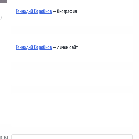
Геннадий Воробьов
– биография
о
Геннадий Воробьов
– личен сайт
Контакти
е на