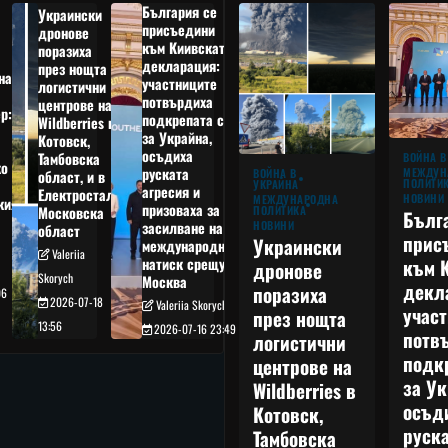
България се
Украински
присъедини
дронове
към Киивската
поразиха
декларация:
през нощта
на
участниците
логистични
потвърдиха
центрове на
р:
подкрепата си
Wildberries в
а
за Украйна,
Котовск,
осъдиха
Тамбовска
ВОЙНА В
о
руската
МЕЖДУН
ВОЙНА В
област, и в
ПОЛИТИ
УКРАЙНА
агресия и
Електростал,
НОВИНИ
МЕЖДУНАРОДНА
кия
призоваха за
ПОЛИТИКА
Московска
Бълг
НОВИНИ
засилване на
област
прис
Украински
международния
Valeriia
към 
натиск срещу
дронове
Skorych
Москва
декл
поразиха
06
2026-07-18
Valeriia Skorych
учас
през нощта
13:56
2026-07-16 23:49
потв
логистични
подк
центрове на
за Ук
Wildberries в
осъд
Котовск,
руска
Тамбовска