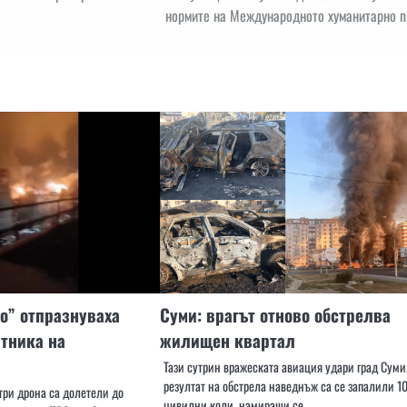
нормите на Международното хуманитарно п
о” отпразнуваха
Суми: врагът отново обстрелва
тника на
жилищен квартал
Тази сутрин вражеската авиация удари град Суми
резултат на обстрела наведнъж са се запалили 1
три дрона са долетели до
цивилни коли, намиращи се…