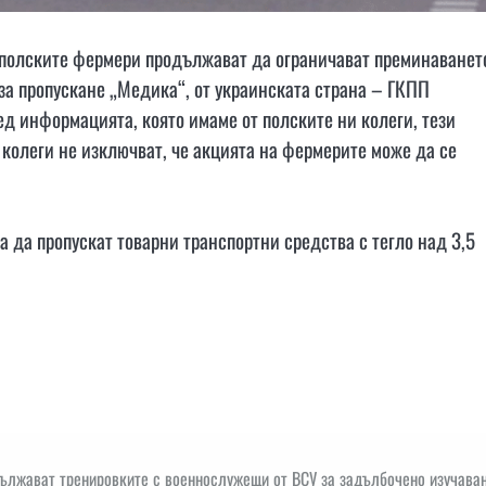
 полските фермери продължават да ограничават преминаванет
 за пропускане „Медика“, от украинската страна – ГКПП
ед информацията, която имаме от полските ни колеги, тези
колеги не изключват, че акцията на фермерите може да се
а да пропускат товарни транспортни средства с тегло над 3,5
ължават тренировките с военнослужещи от ВСУ за задълбочено изучаван