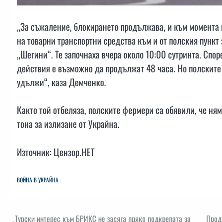
„За съжаление, блокирането продължава, и към момента
на товарни транспортни средства към и от полския пункт
„Шегини“. Те започнаха вчера около 10:00 сутринта. Спор
действия е възможно да продължат 48 часа. Но полските 
удължи“, каза Демченко.
Както той отбеляза, полските фермери са обявили, че ням
тона за излизане от Украйна.
Източник: Цензор.НЕТ
ВОЙНА В УКРАЙНА
Навигация
Турски интерес към БРИКС не засяга пряко подкрепата за
Прод