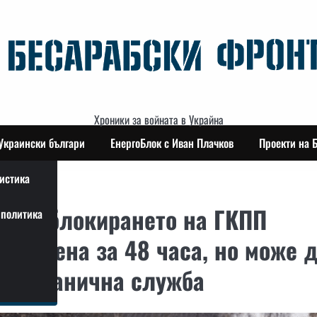
Хроники за войната в Украйна
Украински българи
ЕнергоБлок с Иван Плачков
Проекти на 
истика
ват блокирането на ГКПП
политика
 обявена за 48 часа, но може 
та гранична служба