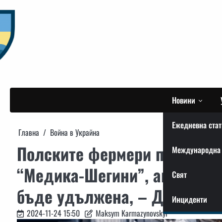
Skip
to
content
Новини
Ежедневна стат
Главна
Война в Украйна
Полските фермери продължа
Международна 
“Медика-Шегини”, акцията е
Свят
бъде удължена, – Държавна
Инциденти
2024-11-24 15:50
Maksym Karmazynovskyi