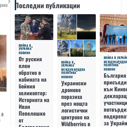
Последни публикации
раво
ВОЙНА В
УКРАЙНА
НОВИНИ
От руския
ВОЙНА В УКРАЙ
МЕЖДУНАРОДН
ВОЙНА В
плен
ПОЛИТИКА
УКРАЙНА
НОВИНИ
МЕЖДУНАРОДНА
обратно в
ПОЛИТИКА
България
НОВИНИ
кабината на
присъеди
Украински
бойния
към Киив
дронове
хеликоптер:
декларац
поразиха
Историята на
участниц
през нощта
Иван
потвърди
логистични
Пепеляшко
. В
подкрепа
центрове на
от
0
за Украйн
Wildberries в
Болградския