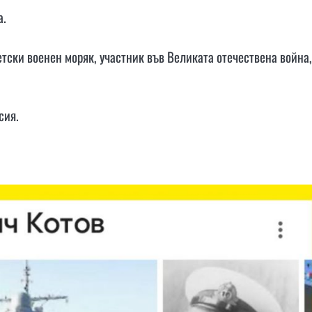
а.
етски военен моряк, участник във Великата отечествена война,
сия.