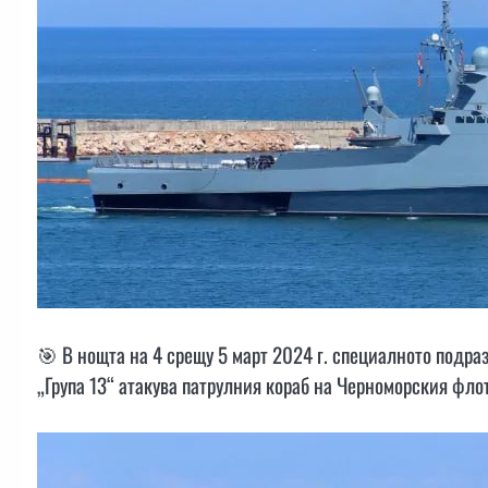
🎯 В нощта на 4 срещу 5 март 2024 г. специалното подра
„Група 13“ атакува патрулния кораб на Черноморския фло