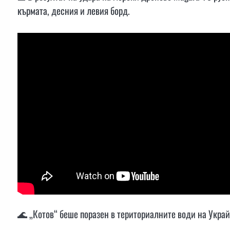
кърмата, десния и левия борд.
🌊 „Котов“ беше поразен в териториалните води на Украй