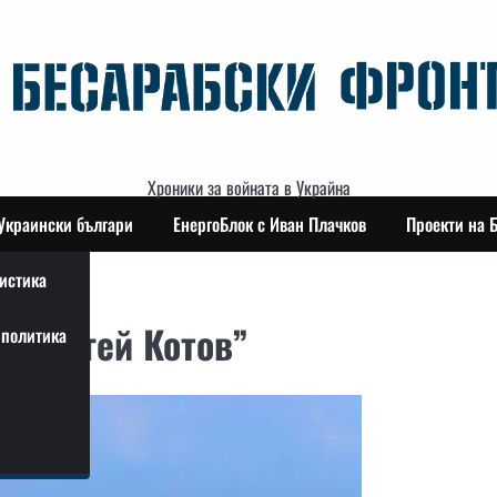
Хроники за войната в Украйна
Украински българи
ЕнергоБлок с Иван Плачков
Проекти на 
истика
 “Сергей Котов”
политика