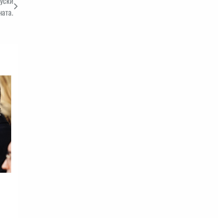
руски
ната.