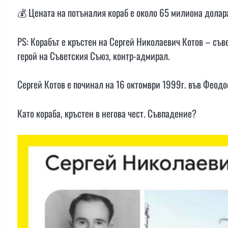
💰 Цената на потъналия кораб е около 65 милиона долар
PS: Корабът е кръстен на Сергей Николаевич Котов – съв
герой на Съветския Съюз, контр-адмирал.
Сергей Котов е починал на 16 октомври 1999г. във Феодо
Като кораба, кръстен в негова чест. Съвпадение?