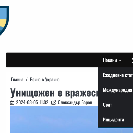
Skip
to
content
Новини
Ежедневна стат
Главна
Война в Украйна
Унищожен е вражески кораб
Международна 
2024-03-05 11:02
Олександър Барон
Свят
Инциденти