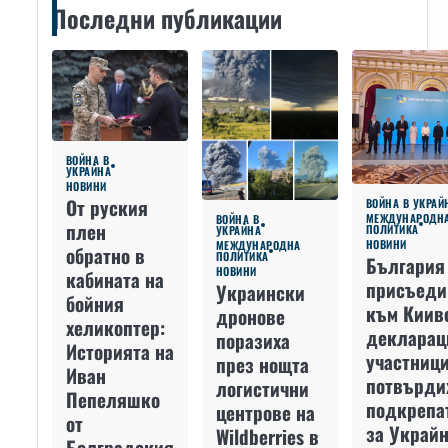
Последни публикации
ВОЙНА В
УКРАЙНА
НОВИНИ
От руския
ВОЙНА В УКРАЙ
МЕЖДУНАРОДН
ВОЙНА В
плен
ПОЛИТИКА
УКРАЙНА
НОВИНИ
МЕЖДУНАРОДНА
обратно в
ПОЛИТИКА
България
НОВИНИ
кабината на
присъеди
Украински
бойния
към Киив
дронове
хеликоптер:
декларац
поразиха
Историята на
участниц
през нощта
Иван
потвърди
логистични
Пепеляшко
подкрепа
центрове на
от
за Украйн
Wildberries в
Болградския