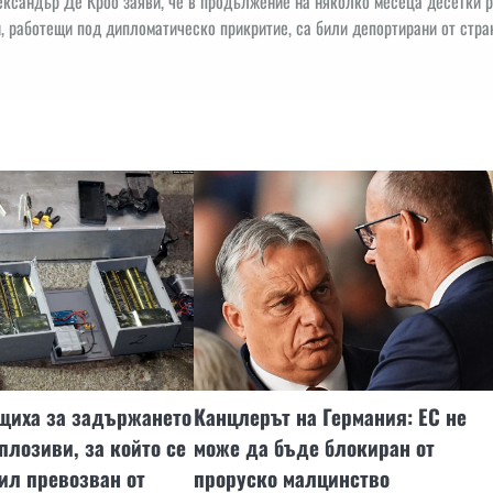
ксандър Де Кроо заяви, че в продължение на няколко месеца десетки 
, работещи под дипломатическо прикритие, са били депортирани от стра
щиха за задържането
Канцлерът на Германия: ЕС не
плозиви, за който се
може да бъде блокиран от
бил превозван от
проруско малцинство