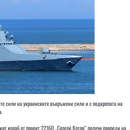
те сили на украинските въоръжени сили и с подкрепата на
а.
ият кораб от проект 22160 „Сергей Котов“ получи повреди на