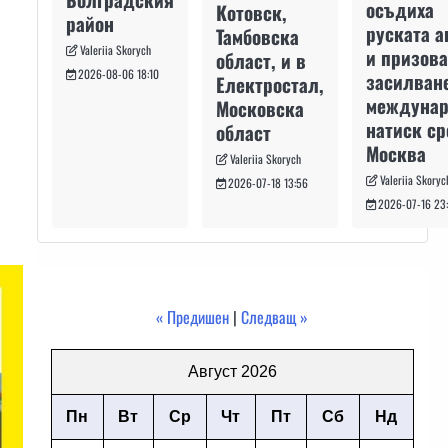
осъдиха
Котовск,
район
руската а
Тамбовска
Valeriia Skorych
и призова
област, и в
2026-08-06 18:10
засилван
Електростал,
междуна
Московска
натиск с
област
Москва
Valeriia Skorych
Valeriia Skoryc
2026-07-18 13:56
2026-07-16 23
« Предишен
|
Следващ »
Август 2026
Пн
Вт
Ср
Чт
Пт
Сб
Нд