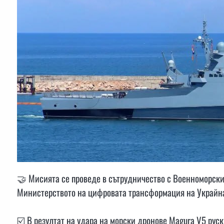
🤝 Мисията се проведе в сътрудничество с Военноморски
Министерството на цифровата трансформация на Украйн
☑️ В резултат на удара на морски дронове Magura V5 руск