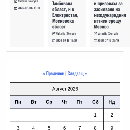
Valeriia Skorych
и призоваха за
Тамбовска
засилване на
област, и в
2026-08-06 18:10
международния
Електростал,
натиск срещу
Московска
Москва
област
Valeriia Skorych
Valeriia Skorych
2026-07-16 23:49
2026-07-18 13:56
« Предишен
|
Следващ »
Август 2026
Пн
Вт
Ср
Чт
Пт
Сб
Нд
1
2
3
4
5
6
7
8
9