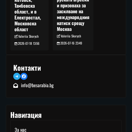
и призоваха за
Тамбовска
засилване на
област, и в
международния
Електростал,
натиск срещу
Московска
Москва
област
Valeriia Skorych
Valeriia Skorych
2026-07-16 23:49
2026-07-18 13:56
Контакти
Telegram
Facebook
info@besarabia.bg
Навигация
За нас