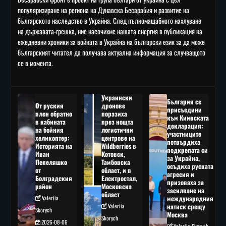
популяризиране на региона на Дунавска Бесарабия и развитие на
българското наследство в Украйна. След пълномащабното нахлуване
на държавата-грешка, ние насочихме нашата енергия в публикация на
ежедневни хроники за войната в Украйна на български език за да може
българският читател да получава актуална информация за случващото
се в момента.
Украински
България се
От руския
дронове
присъедини
плен обратно
поразиха
към Киивската
в кабината
през нощта
декларация:
на бойния
логистични
участниците
хеликоптер:
центрове на
потвърдиха
Историята на
Wildberries в
подкрепата си
Иван
Котовск,
за Украйна,
Пепеляшко
Тамбовска
осъдиха руската
от
област, и в
агресия и
Болградския
Електростал,
призоваха за
район
Московска
засилване на
област
Valeriia
международния
Valeriia
натиск срещу
Skorych
Москва
Skorych
2026-08-06
Valeriia Skorych