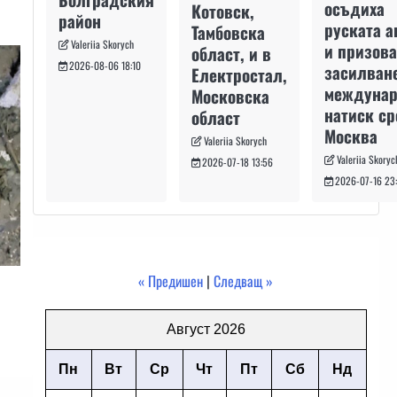
осъдиха
Котовск,
район
руската а
Тамбовска
Valeriia Skorych
и призова
област, и в
2026-08-06 18:10
засилван
Електростал,
междуна
Московска
натиск с
област
Москва
Valeriia Skorych
Valeriia Skoryc
2026-07-18 13:56
2026-07-16 23
« Предишен
|
Следващ »
Август 2026
Пн
Вт
Ср
Чт
Пт
Сб
Нд