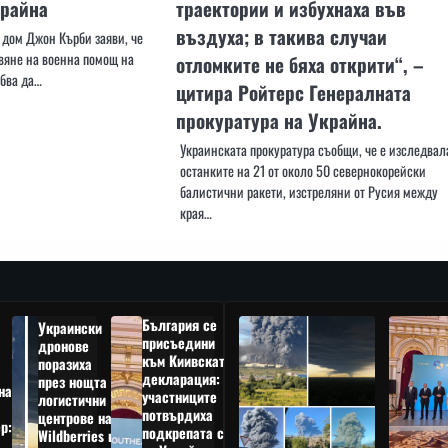
крайна
траектории и избухнаха във
въздуха; в такива случаи
 дом Джон Кърби заяви, че
авяне на военна помощ на
отломките не бяха открити“, –
ябва да…
цитира Ройтерс Генералната
прокуратура на Украйна.
Украинската прокуратура съобщи, че е изследвал
останките на 21 от около 50 севернокорейски
балистични ракети, изстреляни от Русия между
края…
България се
Украински
присъедини
дронове
към Киивската
поразиха
декларация:
през нощта
на
участниците
логистични
потвърдиха
центрове на
р:
подкрепата си
Wildberries в
а