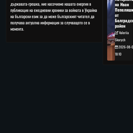
държавата-грешка, ние насочихме нашата енергия в
на Иван
Пепеляшк
публикация на ежедневни хроники за войната в Украйна
от
на български език за да може българският читател да
Болградс
получава актуална информация за случващото се в
район
момента.
Valeriia
Skorych
2026-08-
18:10