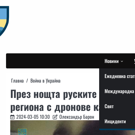
Skip
to
content
Новини
Ежедневна стат
Главна
Война в Украйна
През нощта руските окупато
Международна 
региона с дронове камикад
Свят
2024-03-05 10:30
Олександър Барон
Инциденти