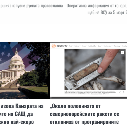
аршия) напусне руската православна
Оперативна информация от генера
щаб на ВСУ за 5 март
изова Камарата на
„Около половината от
ите на САЩ да
севернокорейските ракети се
жно най-скоро
отклониха от програмираните