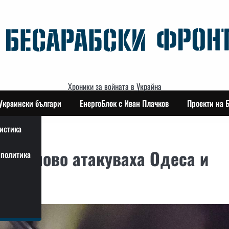
Хроники за войната в Украйна
Украински българи
ЕнергоБлок с Иван Плачков
Проекти на 
истика
ри отново атакуваха Одеса и
политика
зе