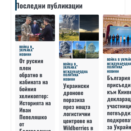
Последни публикации
ВОЙНА В
УКРАЙНА
НОВИНИ
От руския
ВОЙНА В УКРАЙ
МЕЖДУНАРОДН
ВОЙНА В
плен
ПОЛИТИКА
УКРАЙНА
НОВИНИ
МЕЖДУНАРОДНА
обратно в
ПОЛИТИКА
България
НОВИНИ
кабината на
присъеди
Украински
бойния
към Киив
дронове
хеликоптер:
декларац
поразиха
Историята на
участниц
през нощта
Иван
потвърди
логистични
Пепеляшко
подкрепа
центрове на
от
за Украйн
Wildberries в
Болградския