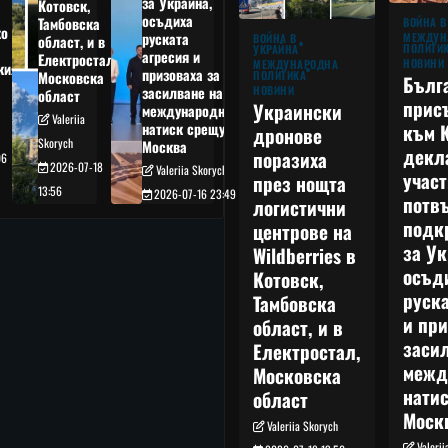
за Украйна,
Котовск,
осъдиха
Тамбовска
ВОЙНА В
о
руската
МЕЖДУН
ВОЙНА В
област, и в
ПОЛИТИ
УКРАЙНА
агресия и
Електростал,
НОВИНИ
МЕЖДУНАРОДНА
кия
призоваха за
ПОЛИТИКА
Московска
Бълг
НОВИНИ
засилване на
област
прис
Украински
международния
Valeriia
към 
натиск срещу
дронове
Skorych
Москва
декл
поразиха
06
2026-07-18
Valeriia Skorych
учас
през нощта
13:56
2026-07-16 23:49
потв
логистични
подк
центрове на
за Ук
Wildberries в
осъд
Котовск,
руска
Тамбовска
и при
област, и в
заси
Електростал,
межд
Московска
нати
област
Моск
Valeriia Skorych
Valeri