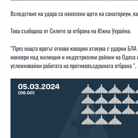
Вследствие на удара са нанесени щети на санаториум, ка
Това съобщиха от Силите за отбрана на Южна Украйна.
“През нощта врагът отново коварно атакува с ударни БЛА
маневри над жилищни и индустриални райони на Одеса и
усложнявайки работата на противовъздушната отбрана “, 