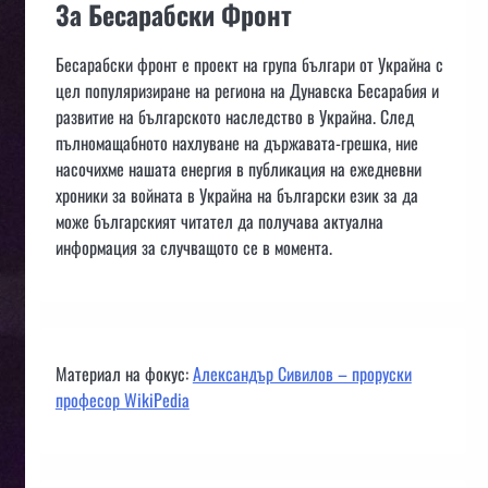
За Бесарабски Фронт
Бесарабски фронт е проект на група българи от Украйна с
цел популяризиране на региона на Дунавска Бесарабия и
развитие на българското наследство в Украйна. След
пълномащабното нахлуване на държавата-грешка, ние
насочихме нашата енергия в публикация на ежедневни
хроники за войната в Украйна на български език за да
може българският читател да получава актуална
информация за случващото се в момента.
Материал на фокус:
Александър Сивилов – проруски
професор WikiPedia