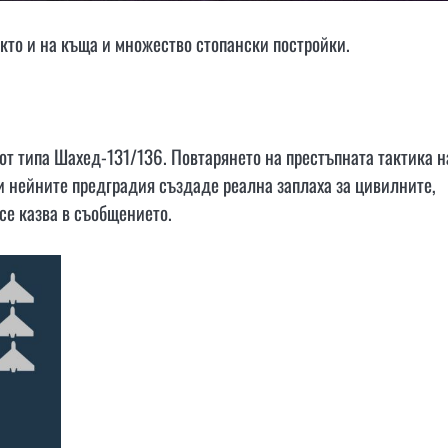
кто и на къща и множество стопански постройки.
 от типа Шахед-131/136. Повтарянето на престъпната тактика н
 нейните предградия създаде реална заплаха за цивилните,
се казва в съобщението.