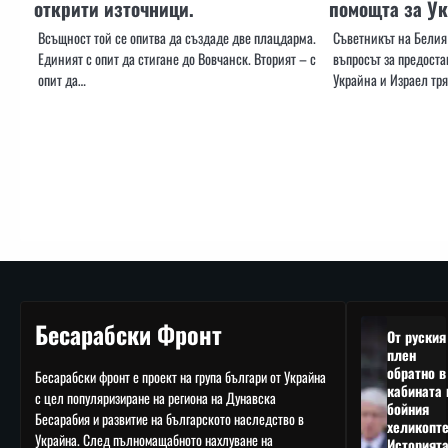
открити източници.
помощта за У
Всъщност той се опитва да създаде две плацдарма.
Съветникът на Белия
Единият с опит да стигане до Вовчанск. Вторият – с
въпросът за предост
опит да…
Украйна и Израел тр
Бесарабски Фронт
От руския
плен
обратно в
Бесарабски фронт е проект на група българи от Украйна
кабината 
с цел популяризиране на региона на Дунавска
бойния
Бесарабия и развитие на българското наследство в
хеликопте
Украйна. След пълномащабното нахлуване на
Историят