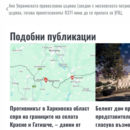
Навигация
Ако Украинската православна църква (заедно с московската патри
църква, тогава проектозаконът 8371 няма да се прилага за УПЦ.
Подобни публикации
Противникът в Харкивска област
Белият дом пр
спря на границите на селата
представител
Красне и Гатишче, – данни от
гласува възмо