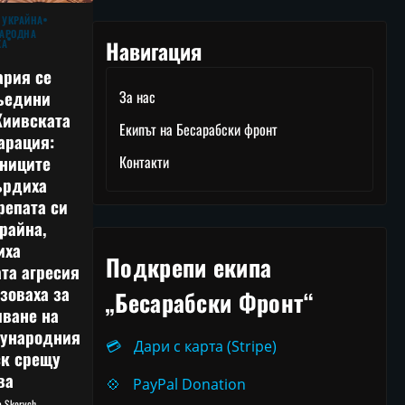
 УКРАЙНА
АРОДНА
Навигация
КА
ария се
ъедини
За нас
Киивската
Екипът на Бесарабски фронт
арация:
тниците
Контакти
ърдиха
репата си
райна,
иха
Подкрепи екипа
та агресия
зоваха за
„Бесарабски Фронт“
лване на
ународния
💳
Дари с карта (Stripe)
ск срещу
ва
💠
PayPal Donation
ia Skorych