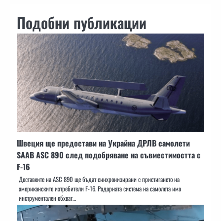
Подобни публикации
Швеция ще предостави на Украйна ДРЛВ самолети
SAAB ASC 890 след подобряване на съвместимостта с
F-16
Доставките на ASC 890 ще бъдат синхронизирани с пристигането на
американските изтребители F-16. Радарната система на самолета има
инструментален обхват…