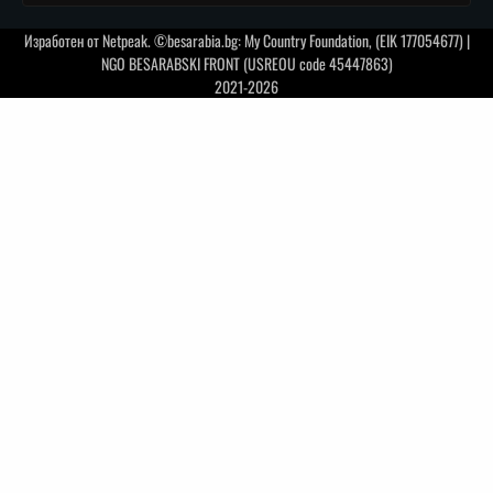
Изработен от
Netpeak
. ©besarabia.bg: My Country Foundation, (EIK 177054677) |
NGO BESARABSKI FRONT (USREOU code 45447863)
2021-2026