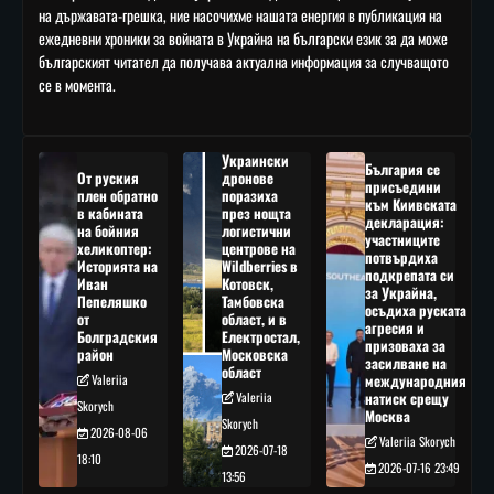
на държавата-грешка, ние насочихме нашата енергия в публикация на
ежедневни хроники за войната в Украйна на български език за да може
българският читател да получава актуална информация за случващото
се в момента.
Украински
България се
От руския
дронове
присъедини
плен обратно
поразиха
към Киивската
в кабината
през нощта
декларация:
на бойния
логистични
участниците
хеликоптер:
центрове на
потвърдиха
Историята на
Wildberries в
подкрепата си
Иван
Котовск,
за Украйна,
Пепеляшко
Тамбовска
осъдиха руската
от
област, и в
агресия и
Болградския
Електростал,
призоваха за
район
Московска
засилване на
област
Valeriia
международния
Valeriia
натиск срещу
Skorych
Москва
Skorych
2026-08-06
Valeriia Skorych
2026-07-18
18:10
2026-07-16 23:49
13:56