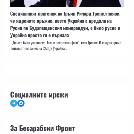
Специалният пратеник на Тръмп Ричард Гренел заяви,
че ядреното оръжие, което Украйна е предала на
Русия по Будапещенския меморандум, е било руско и
Украйна просто го е върнала
„То не е било украинско. Това е неприятен факт“, каза Гренел. В същото време
бившият посланик на САЩ в Украйна…
Социалните мрежи
Telegram
Facebook
За Бесарабски Фронт