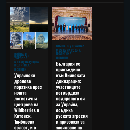
ВОЙНА В УКРАЙНА
МЕЖДУНАРОДНА
ПОЛИТИКА
ВОЙНА В
УКРАЙНА
НОВИНИ
МЕЖДУНАРОДНА
България се
ПОЛИТИКА
присъедини
НОВИНИ
към Киивската
Украински
декларация:
дронове
участниците
поразиха през
потвърдиха
нощта
подкрепата си
логистични
за Украйна,
центрове на
осъдиха
Wildberries в
руската агресия
Котовск,
и призоваха за
Тамбовска
засилване на
област, и в