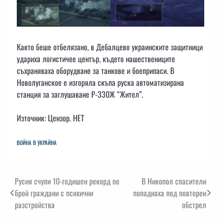
Както беше отбелязано, в Дебалцево украинските защитници
удариха логистичее център, където нашествениците
съхраняваха оборудване за танкове и боеприпаси. В
Новолуганское е изгоряла скъпа руска автоматизирана
станция за заглушаване Р-330Ж “Жител”.
Източник: Цензор. НЕТ
ВОЙНА В УКРАЙНА
Навигация
Русия счупи 10-годишен рекорд по
В Никопол спасители
брой граждани с психични
попаднаха под повторен
разстройства
обстрел