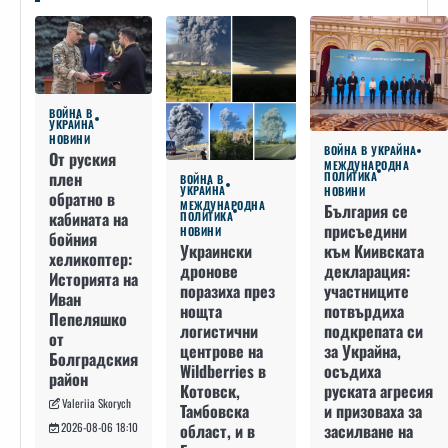
ВОЙНА В
УКРАЙНА
НОВИНИ
ВОЙНА В УКРАЙНА
От руския
МЕЖДУНАРОДНА
плен
ПОЛИТИКА
ВОЙНА В
УКРАЙНА
НОВИНИ
обратно в
МЕЖДУНАРОДНА
България се
кабината на
ПОЛИТИКА
присъедини
НОВИНИ
бойния
към Киивската
Украински
хеликоптер:
декларация:
дронове
Историята на
участниците
поразиха през
Иван
потвърдиха
нощта
Пепеляшко
подкрепата си
логистични
от
за Украйна,
центрове на
Болградския
осъдиха
Wildberries в
район
руската агресия
Котовск,
Valeriia Skorych
и призоваха за
Тамбовска
засилване на
област, и в
2026-08-06 18:10