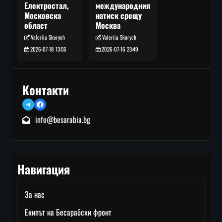
международния
Електростал,
натиск срещу
Московска
Москва
област
Valeriia Skorych
Valeriia Skorych
2026-07-16 23:49
2026-07-18 13:56
Контакти
Telegram
Facebook
info@besarabia.bg
Навигация
За нас
Екипът на Бесарабски фронт