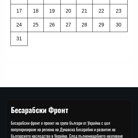
17
18
19
20
21
22
23
24
25
26
27
28
29
30
31
Бесарабски Фронт
Бесарабски фронт е проект на група българи от Украйна с цел
популяризиране на региона на Дунавска Бесарабия и развитие на
българското наследство в Украйна. След пълномащабното нахлуване