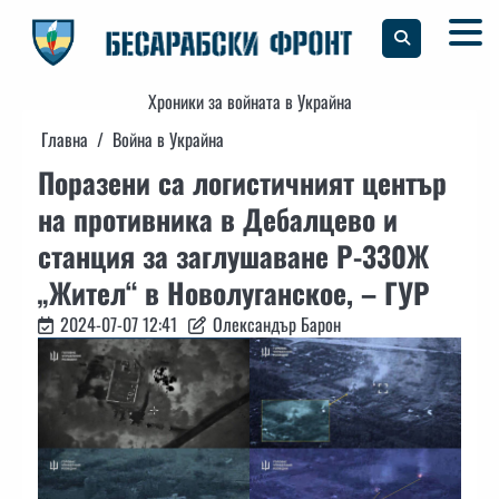
Skip
to
content
Хроники за войната в Украйна
Главна
Война в Украйна
Поразени са логистичният център
на противника в Дебалцево и
станция за заглушаване Р-330Ж
„Жител“ в Новолуганское, – ГУР
2024-07-07 12:41
Олександър Барон