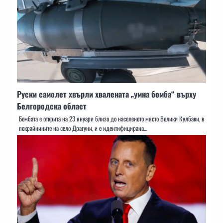
Руски самолет хвърли хвалената „умна бомба“ върху
Белгородска област
Бомбата е открита на 23 януари близо до населеното място Велики Кулбаки, в
покрайнините на село Драгуни, и е идентифицирана…