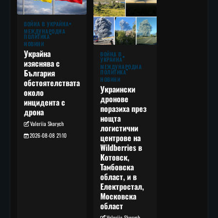
ВОЙНА В УКРАЙНА
МЕЖДУНАРОДНА
ПОЛИТИКА
НОВИНИ
Украйна
ВОЙНА В
УКРАЙНА
изяснява с
МЕЖДУНАРОДНА
България
ПОЛИТИКА
НОВИНИ
обстоятелствата
Украински
около
дронове
инцидента с
поразиха през
дрона
нощта
Valeriia Skorych
логистични
2026-08-08 21:10
центрове на
Wildberries в
Котовск,
Тамбовска
област, и в
Електростал,
Московска
област
Valeriia Skorych