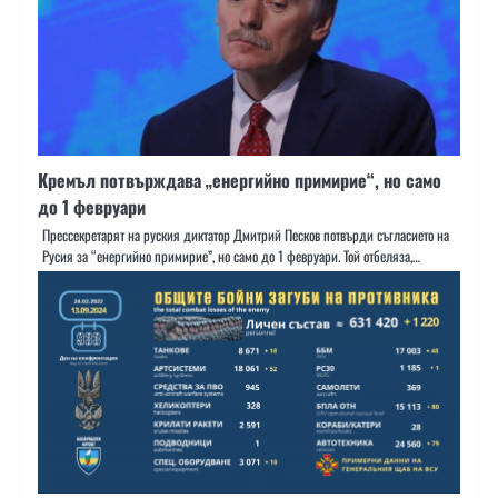
Кремъл потвърждава „енергийно примирие“, но само
до 1 февруари
Прессекретарят на руския диктатор Дмитрий Песков потвърди съгласието на
Русия за “енергийно примирие”, но само до 1 февруари. Той отбеляза,…