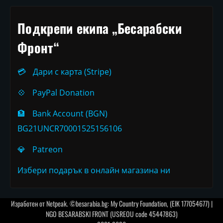
Подкрепи екипа „Бесарабски
Фронт“
💳
Дари с карта (Stripe)
💠
PayPal Donation
🏦
Bank Account (BGN)
BG21UNCR70001525156106
💎
Patreon
Избери подарък в онлайн магазина ни
Изработен от
Netpeak
. ©besarabia.bg: My Country Foundation, (EIK 177054677) |
NGO BESARABSKI FRONT (USREOU code 45447863)