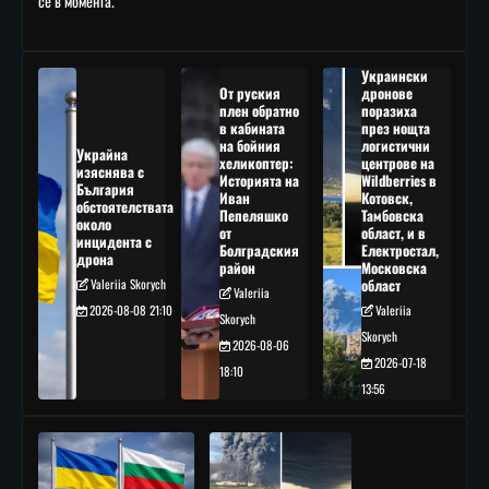
се в момента.
Украински
От руския
дронове
плен обратно
поразиха
в кабината
през нощта
на бойния
логистични
Украйна
хеликоптер:
центрове на
изяснява с
Историята на
Wildberries в
България
Иван
Котовск,
обстоятелствата
Пепеляшко
Тамбовска
около
от
област, и в
инцидента с
Болградския
Електростал,
дрона
район
Московска
Valeriia Skorych
област
Valeriia
2026-08-08 21:10
Valeriia
Skorych
Skorych
2026-08-06
2026-07-18
18:10
13:56