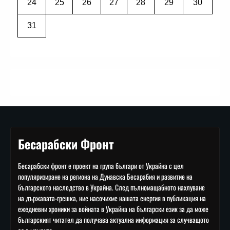
24
25
26
27
28
29
30
31
Бесарабски Фронт
Бесарабски фронт е проект на група българи от Украйна с цел
популяризиране на региона на Дунавска Бесарабия и развитие на
българското наследство в Украйна. След пълномащабното нахлуване
на държавата-грешка, ние насочихме нашата енергия в публикация на
ежедневни хроники за войната в Украйна на български език за да може
българският читател да получава актуална информация за случващото