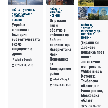
ВОЙНА В
ВОЙНА В УКРАЙНА
УКРАЙНА
МЕЖДУНАРОДНА
НОВИНИ
ПОЛИТИКА
От руския
НОВИНИ
Украйна
плен
ВОЙНА В
УКРАЙНА
изяснява с
обратно в
МЕЖДУНАРОДНА
България
кабината на
ПОЛИТИКА
НОВИНИ
обстоятелствата
бойния
Украински
около
хеликоптер:
дронове
инцидента с
Историята на
поразиха през
дрона
Иван
нощта
Пепеляшко
Valeriia Skorych
логистични
от
2026-08-08 21:10
центрове на
Болградския
Wildberries в
район
Котовск,
Valeriia Skorych
Тамбовска
област, и в
2026-08-06 18:10
Електростал,
Московска
област
Valeriia Skorych