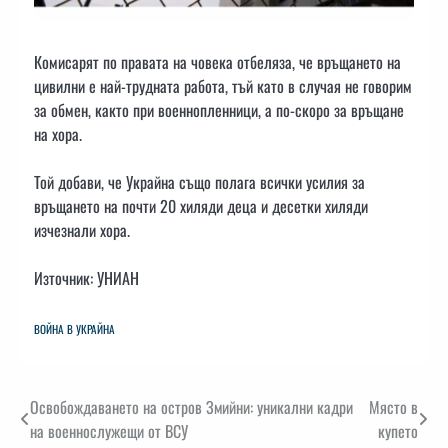
Комисарят по правата на човека отбеляза, че връщането на
цивилни е най-трудната работа, тъй като в случая не говорим
за обмен, както при военнопленници, а по-скоро за връщане
на хора.
Той добави, че Украйна също полага всички усилия за
връщането на почти 20 хиляди деца и десетки хиляди
изчезнали хора.
Източник: УНИАН
ВОЙНА В УКРАЙНА
Навигация
Освобождаването на остров Змийни: уникални кадри
Място в
на военнослужещи от ВСУ
купето