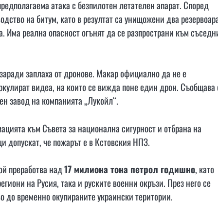
предполагаема атака с безпилотен летателен апарат. Според
одство на битум, като в резултат са унищожени два резервоара
а. Има реална опасност огънят да се разпространи към съседн
 заради заплаха от дронове. Макар официално да не е
ркулират видеа, на които се вижда поне един дрон. Съобщава 
ен завод на компанията „Лукойл“.
ацията към Съвета за национална сигурност и отбрана на
и допускат, че пожарът е в Кстовския НПЗ.
Той преработва над
17 милиона тона петрол годишно
, като
егиони на Русия, така и руските военни окръзи. През него се
во до временно окупираните украински територии.