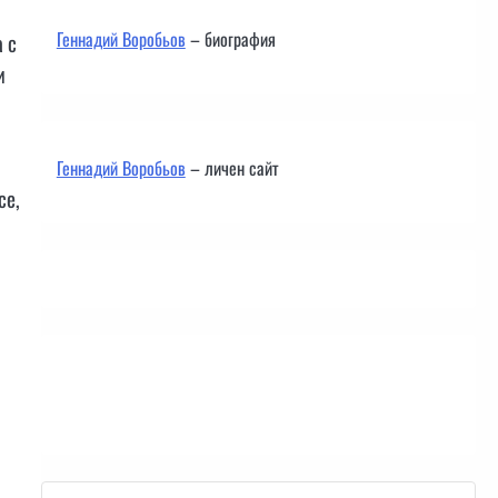
Геннадий Воробьов
– биография
 с
и
Геннадий Воробьов
– личен сайт
се,
Контакти