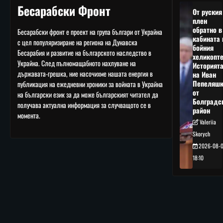
Бесарабски Фронт
От руския
плен
обратно в
Бесарабски фронт е проект на група българи от Украйна
кабината 
с цел популяризиране на региона на Дунавска
бойния
Бесарабия и развитие на българското наследство в
хеликопте
Украйна. След пълномащабното нахлуване на
Историят
държавата-грешка, ние насочихме нашата енергия в
на Иван
Пепеляшк
публикация на ежедневни хроники за войната в Украйна
от
на български език за да може българският читател да
Болградс
получава актуална информация за случващото се в
район
момента.
Valeriia
Skorych
2026-08-
18:10