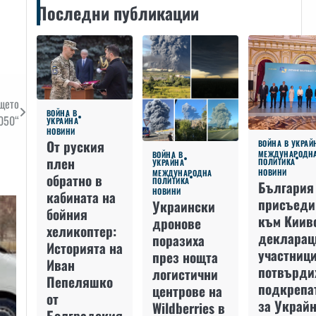
Последни публикации
щето
ВОЙНА В
050“
УКРАЙНА
НОВИНИ
От руския
ВОЙНА В УКРАЙ
МЕЖДУНАРОДН
ВОЙНА В
плен
ПОЛИТИКА
УКРАЙНА
НОВИНИ
МЕЖДУНАРОДНА
обратно в
ПОЛИТИКА
България
НОВИНИ
кабината на
присъеди
Украински
бойния
към Киив
дронове
хеликоптер:
декларац
поразиха
Историята на
участниц
през нощта
Иван
потвърди
логистични
Пепеляшко
подкрепа
центрове на
от
за Украйн
Wildberries в
Болградския