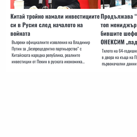
Китай тройно намали инвестициите
Продължава “
си в Русия след началото на
топ мениджъри
войната
бившите шефо
ОНЕКСИМ „пад
Въпреки официалните изявления на Владимир
Путин за „безпрецедентно партньорство“ с
Тялото на 64-годишн
Китайската народна република, реалните
в двора на къща на П
инвестиции от Пекин в руската икономика…
първоначални данни