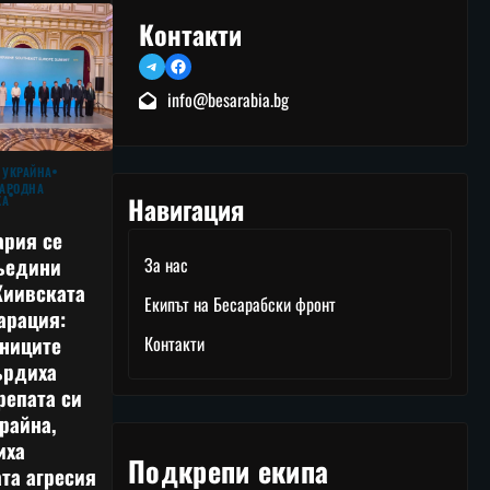
Контакти
Telegram
Facebook
info@besarabia.bg
 УКРАЙНА
АРОДНА
Навигация
КА
ария се
ъедини
За нас
Киивската
Екипът на Бесарабски фронт
арация:
тниците
Контакти
ърдиха
репата си
райна,
иха
Подкрепи екипа
та агресия