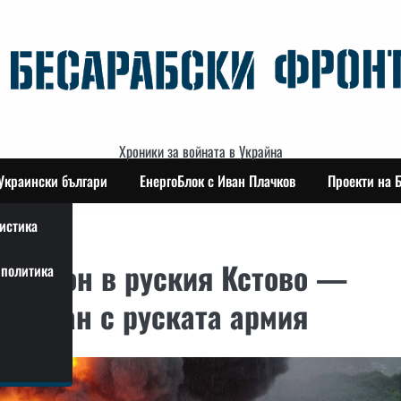
Хроники за войната в Украйна
Украински българи
ЕнергоБлок с Иван Плачков
Проекти на 
истика
 с дрон в руския Кстово —
политика
вързан с руската армия