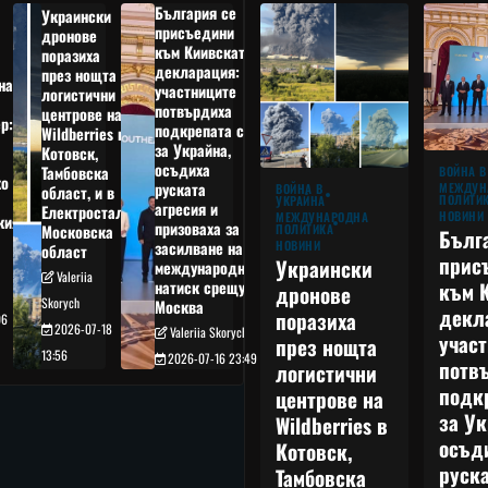
България се
Украински
присъедини
дронове
към Киивската
поразиха
декларация:
през нощта
на
участниците
логистични
потвърдиха
центрове на
р:
подкрепата си
Wildberries в
а
за Украйна,
Котовск,
осъдиха
Тамбовска
ВОЙНА В
о
руската
МЕЖДУН
ВОЙНА В
област, и в
ПОЛИТИ
УКРАЙНА
агресия и
Електростал,
НОВИНИ
МЕЖДУНАРОДНА
кия
призоваха за
ПОЛИТИКА
Московска
Бълг
НОВИНИ
засилване на
област
прис
Украински
международния
Valeriia
към 
натиск срещу
дронове
Skorych
Москва
декл
поразиха
06
2026-07-18
Valeriia Skorych
учас
през нощта
13:56
2026-07-16 23:49
потв
логистични
подк
центрове на
за Ук
Wildberries в
осъд
Котовск,
руска
Тамбовска