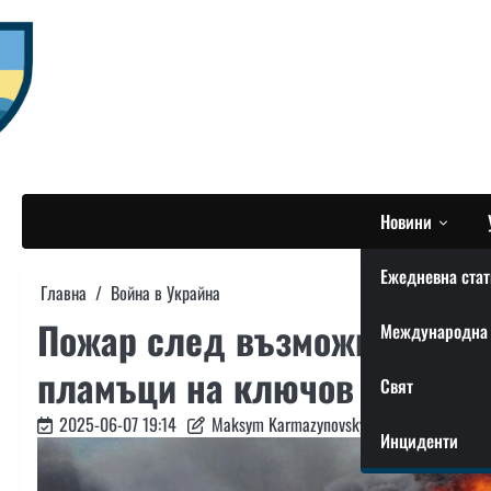
Skip
to
content
Новини
Ежедневна стат
Главна
Война в Украйна
Пожар след възможна атака
Международна 
пламъци на ключов завод, с
Свят
2025-06-07 19:14
Maksym Karmazynovskyi
Инциденти