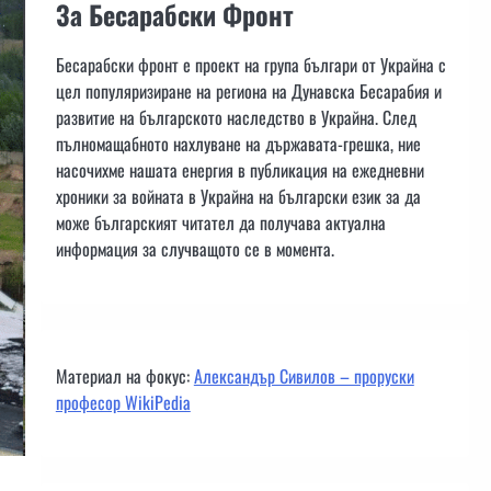
За Бесарабски Фронт
Бесарабски фронт е проект на група българи от Украйна с
цел популяризиране на региона на Дунавска Бесарабия и
развитие на българското наследство в Украйна. След
пълномащабното нахлуване на държавата-грешка, ние
насочихме нашата енергия в публикация на ежедневни
хроники за войната в Украйна на български език за да
може българският читател да получава актуална
информация за случващото се в момента.
Материал на фокус:
Александър Сивилов – проруски
професор WikiPedia