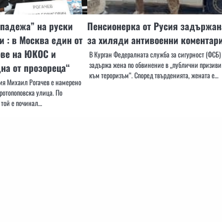
падежа” на руски
Пенсионерка от Русия задържан
 : в Москва един от
за хиляди антивоенни коментар
ве на ЮКОС и
В Курган Федералната служба за сигурност (ФСБ)
задържа жена по обвинение в „публични призиви
на от прозореца“
към тероризъм“. Според твърденията, жената е…
ия Михаил Рогачев е намерено
ротопоповска улица. По
 той е починал…