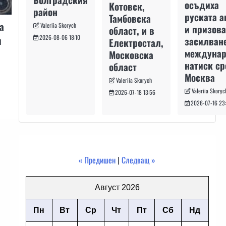
осъдиха
Котовск,
район
руската а
Тамбовска
а
Valeriia Skorych
и призова
област, и в
2026-08-06 18:10
и
засилван
Електростал,
междуна
Московска
натиск с
област
Москва
Valeriia Skorych
Valeriia Skoryc
2026-07-18 13:56
2026-07-16 23
« Предишен
|
Следващ »
Август 2026
Пн
Вт
Ср
Чт
Пт
Сб
Нд