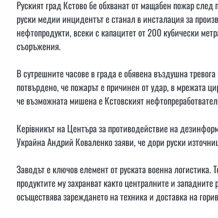
Руският град Кстово бе обхванат от мащабен пожар след 
руски медии инцидентът е станал в инсталация за произв
нефтопродукти, всеки с капацитет от 200 кубически метр
съоръжения.
В сутрешните часове в града е обявена въздушна тревога
потвърдено, че пожарът е причинен от удар, в мрежата ци
че възможната мишена е Кстовският нефтопреработвател
Керівникът на Центъра за противодействие на дезинформ
Украйна Андрий Коваленко заяви, че дори руски източниц
Заводът е ключов елемент от руската военна логистика. 
продуктите му захранват както централните и западните р
осъществява зареждането на техника и доставка на гори