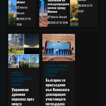
засилване на
област
международния
2026-07-15
Valeriia
натиск срещу
Москва
13:29
Skorych
Valeriia Skorych
2026-07-18
2026-07-16 23:49
13:56
ВОЙНА В УКРАЙНА
МЕЖДУНАРОДНА
ПОЛИТИКА
ВОЙНА В
УКРАЙНА
НОВИНИ
МЕЖДУНАРОДНА
България се
ПОЛИТИКА
присъедини
НОВИНИ
към Киивската
Украински
декларация:
дронове
участниците
поразиха през
потвърдиха
нощта