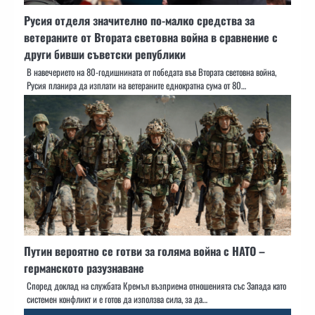
Русия отделя значително по-малко средства за
ветераните от Втората световна война в сравнение с
други бивши съветски републики
В навечерието на 80-годишнината от победата във Втората световна война,
Русия планира да изплати на ветераните еднократна сума от 80…
Путин вероятно се готви за голяма война с НАТО –
германското разузнаване
Според доклад на службата Кремъл възприема отношенията със Запада като
системен конфликт и е готов да използва сила, за да…