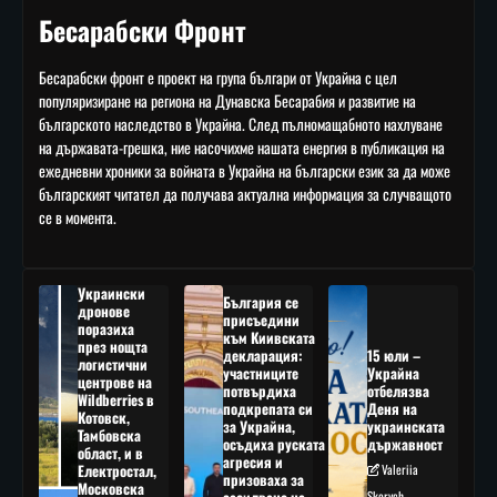
Бесарабски Фронт
Бесарабски фронт е проект на група българи от Украйна с цел
популяризиране на региона на Дунавска Бесарабия и развитие на
българското наследство в Украйна. След пълномащабното нахлуване
на държавата-грешка, ние насочихме нашата енергия в публикация на
ежедневни хроники за войната в Украйна на български език за да може
българският читател да получава актуална информация за случващото
се в момента.
Украински
България се
дронове
присъедини
поразиха
към Киивската
през нощта
декларация:
15 юли –
логистични
участниците
Украйна
центрове на
потвърдиха
отбелязва
Wildberries в
подкрепата си
Деня на
Котовск,
за Украйна,
украинската
Тамбовска
осъдиха руската
държавност
област, и в
агресия и
Електростал,
Valeriia
призоваха за
Московска
Skorych