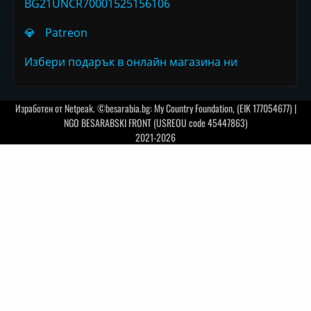
BG21UNCR70001525156106
💎
Patreon
Избери подарък в онлайн магазина ни
Изработен от
Netpeak
. ©besarabia.bg: My Country Foundation, (EIK 177054677) |
NGO BESARABSKI FRONT (USREOU code 45447863)
2021-2026