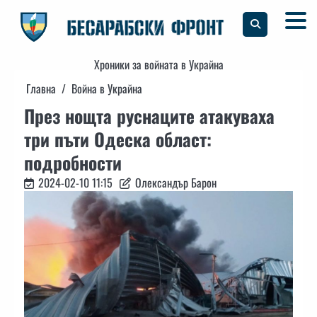
Skip
to
content
Хроники за войната в Украйна
Главна
Война в Украйна
През нощта руснаците атакуваха
три пъти Одеска област:
подробности
2024-02-10 11:15
Олександър Барон