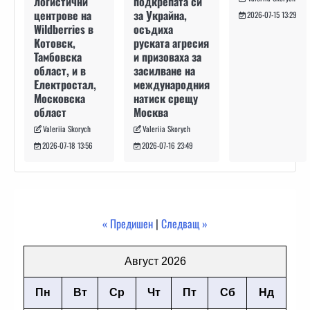
подкрепата си
логистични
за Украйна,
центрове на
2026-07-15 13:29
осъдиха
Wildberries в
руската агресия
Котовск,
и призоваха за
Тамбовска
засилване на
област, и в
международния
Електростал,
натиск срещу
Московска
Москва
област
Valeriia Skorych
Valeriia Skorych
2026-07-16 23:49
2026-07-18 13:56
« Предишен
|
Следващ »
Август 2026
Пн
Вт
Ср
Чт
Пт
Сб
Нд