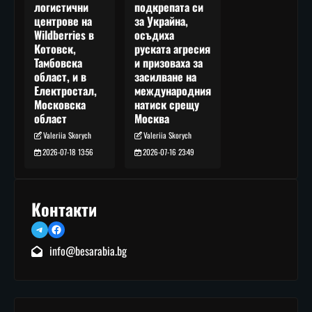
подкрепата си
логистични
за Украйна,
центрове на
осъдиха
Wildberries в
руската агресия
Котовск,
и призоваха за
Тамбовска
засилване на
област, и в
международния
Електростал,
натиск срещу
Московска
Москва
област
Valeriia Skorych
Valeriia Skorych
2026-07-16 23:49
2026-07-18 13:56
Контакти
Telegram
Facebook
info@besarabia.bg