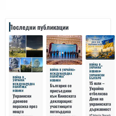
Последни публикации
ВОЙНА В
УКРАЙНА
ВОЙНА В УКРАЙНА
НОВИНИ
МЕЖДУНАРОДНА
УКРАИНСКИ
ПОЛИТИКА
ВОЙНА В
БЪЛГАРИ
УКРАЙНА
НОВИНИ
15 юли –
МЕЖДУНАРОДНА
България се
ПОЛИТИКА
Украйна
присъедини
НОВИНИ
отбелязва
към Киивската
Украински
Деня на
декларация:
дронове
украинската
участниците
поразиха през
държавност
потвърдиха
нощта
Valeriia Skorych