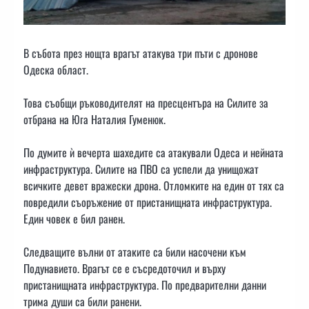
В събота през нощта врагът атакува три пъти с дронове
Одеска област.
Това съобщи ръководителят на пресцентъра на Силите за
отбрана на Юга Наталия Гуменюк.
По думите ѝ вечерта шахедите са атакували Одеса и нейната
инфраструктура. Силите на ПВО са успели да унищожат
всичките девет вражески дрона. Отломките на един от тях са
повредили съоръжение от пристанищната инфраструктура.
Един човек е бил ранен.
Следващите вълни от атаките са били насочени към
Подунавието. Врагът се е съсредоточил и върху
пристанищната инфраструктура. По предварителни данни
трима души са били ранени.