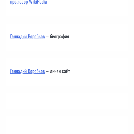
професор WikiPedia
Геннадий Воробьов
– биография
Геннадий Воробьов
– личен сайт
Контакти