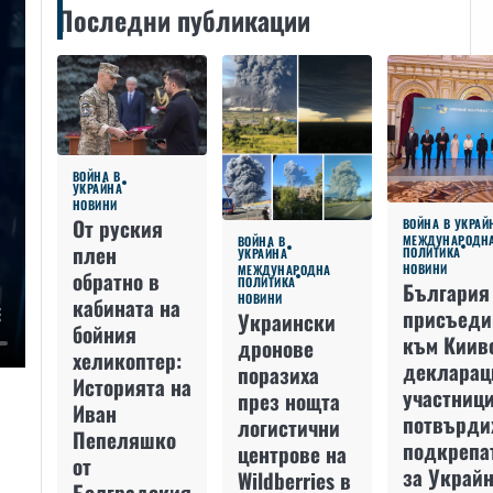
Последни публикации
ВОЙНА В
УКРАЙНА
НОВИНИ
От руския
ВОЙНА В УКРАЙ
МЕЖДУНАРОДН
ВОЙНА В
плен
ПОЛИТИКА
УКРАЙНА
НОВИНИ
МЕЖДУНАРОДНА
обратно в
ПОЛИТИКА
България
НОВИНИ
кабината на
присъеди
Украински
бойния
към Киив
дронове
хеликоптер:
декларац
поразиха
Историята на
участниц
през нощта
Иван
потвърди
логистични
Пепеляшко
подкрепа
центрове на
от
за Украйн
Wildberries в
Болградския