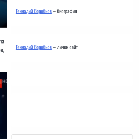
Геннадий Воробьов
– биография
ла
Геннадий Воробьов
– личен сайт
в,
Контакти