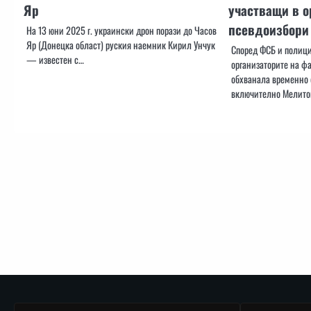
Яр
участващи в о
псевдоизбори
На 13 юни 2025 г. украински дрон порази до Часов
Яр (Донецка област) руския наемник Кирил Унчук
Според ФСБ и полици
— известен с…
организаторите на ф
обхванала временно 
включително Мелито