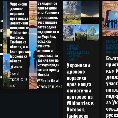
България се
Украински
присъедини
дронове
към Киивската
поразиха
декларация:
през нощта
на
участниците
логистични
потвърдиха
центрове на
р:
подкрепата си
Wildberries в
а
за Украйна,
Котовск,
осъдиха
Тамбовска
ВОЙНА В
о
руската
МЕЖДУН
ВОЙНА В
област, и в
ПОЛИТИ
УКРАЙНА
агресия и
Електростал,
НОВИНИ
МЕЖДУНАРОДНА
кия
призоваха за
ПОЛИТИКА
Московска
Бълг
НОВИНИ
засилване на
област
прис
Украински
международния
Valeriia
към 
натиск срещу
дронове
Skorych
Москва
декл
поразиха
06
2026-07-18
Valeriia Skorych
учас
през нощта
13:56
2026-07-16 23:49
потв
логистични
подк
центрове на
за Ук
Wildberries в
осъд
Котовск,
руска
Тамбовска