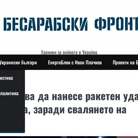
Хроники за войната в Украйна
Украински българи
ЕнергоБлок с Иван Плачков
Проекти на 
истика
аплашва да нанесе ракетен уд
политика
Полша, заради свалянето на