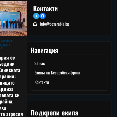
Контакти
Telegram
Facebook
info@besarabia.bg
 УКРАЙНА
АРОДНА
Навигация
КА
ария се
ъедини
За нас
Киивската
Екипът на Бесарабски фронт
арация:
тниците
Контакти
ърдиха
репата си
райна,
иха
Подкрепи екипа
та агресия