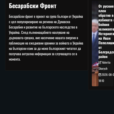
Бесарабски Фронт
От руския
плен
обратно в
Бесарабски фронт е проект на група българи от Украйна
кабината 
с цел популяризиране на региона на Дунавска
бойния
Бесарабия и развитие на българското наследство в
хеликопте
Украйна. След пълномащабното нахлуване на
Историят
държавата-грешка, ние насочихме нашата енергия в
на Иван
Пепеляшк
публикация на ежедневни хроники за войната в Украйна
от
на български език за да може българският читател да
Болградс
получава актуална информация за случващото се в
район
момента.
Valeriia
Skorych
2026-08-
18:10