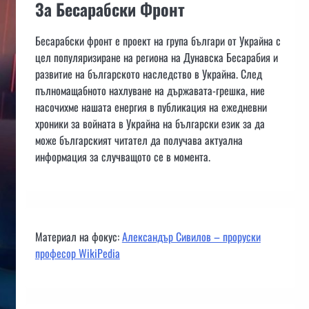
За Бесарабски Фронт
Бесарабски фронт е проект на група българи от Украйна с
цел популяризиране на региона на Дунавска Бесарабия и
развитие на българското наследство в Украйна. След
пълномащабното нахлуване на държавата-грешка, ние
насочихме нашата енергия в публикация на ежедневни
хроники за войната в Украйна на български език за да
може българският читател да получава актуална
информация за случващото се в момента.
Материал на фокус:
Александър Сивилов – проруски
професор WikiPedia