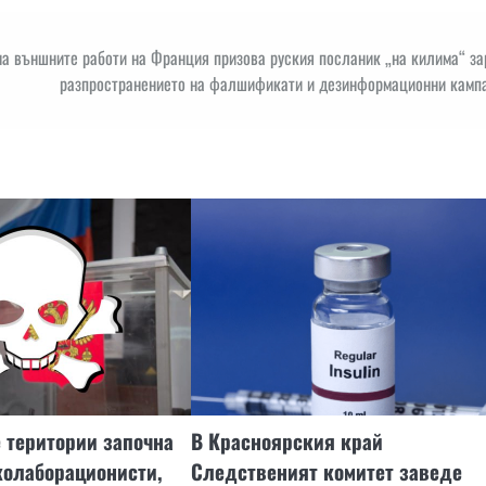
а външните работи на Франция призова руския посланик „на килима“ за
разпространението на фалшификати и дезинформационни кампа
 територии започна
В Красноярския край
колаборационисти,
Следственият комитет заведе