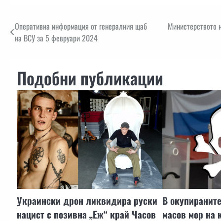
Навигация
Оперативна информация от генералния щаб
Министерството н
на ВСУ за 5 февруари 2024
Подобни публикации
Украински дрон ликвидира руски
В окупираните
нацист с позивна „Еж“ край Часов
масов мор на 