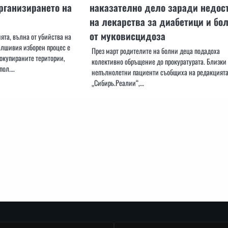
рганизирането на
наказателно дело заради недос
на лекарства за диабетици и бо
от муковисцидоза
ята, вълна от убийства на
алшивия изборен процес е
През март родителите на болни деца подадоха
окупираните територии,
колективно обръщение до прокуратурата. Близки
пол.…
непълнолетни пациенти съобщиха на редакцията
„Сибирь.Реалии“,…