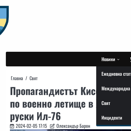
Skip
to
content
Новини
Ежедневна стат
Главна
Свят
Пропагандистът Кисельов з
Международна 
по военно летище в Жешов, 
Свят
руски Ил-76
Инциденти
2024-02-05 17:15
Олександър Барон