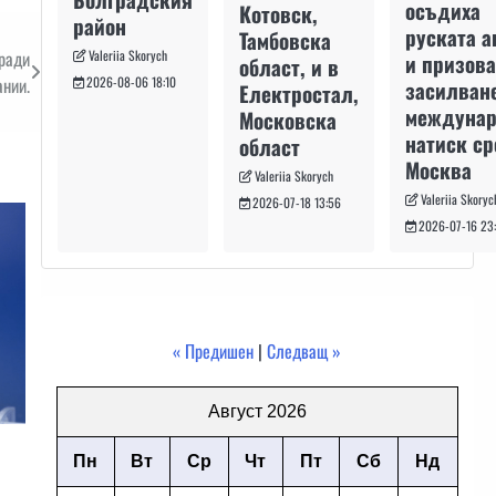
осъдиха
Котовск,
район
руската а
Тамбовска
Valeriia Skorych
ради
и призова
област, и в
2026-08-06 18:10
нии.
засилван
Електростал,
междуна
Московска
натиск с
област
Москва
Valeriia Skorych
Valeriia Skoryc
2026-07-18 13:56
2026-07-16 23
« Предишен
|
Следващ »
Август 2026
Пн
Вт
Ср
Чт
Пт
Сб
Нд