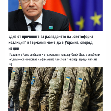
Една от причините за разпадането на „светофарна
коалиция“ в Германия може да е Украйна, според
медии
Изданието Focus съобщава, че германският канцлер Олаф Шолц е освободил
от длъжност министъра на финансите Кристиан Линднер, заради липсата
му…