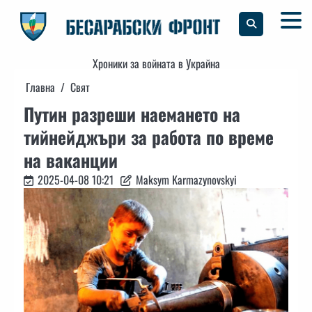
Skip
to
content
Хроники за войната в Украйна
Главна
Свят
Путин разреши наемането на
тийнейджъри за работа по време
на ваканции
2025-04-08 10:21
Maksym Karmazynovskyi