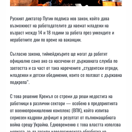
Руският диктатор Путин подписа нов закон, който дава
възможност на работодателите да наемат младежи на
възраст между 14 и 18 години за работа през уикендите и
неработните дни по време на ваканции.
Съгласно закона, тийнейджърите ще могат да работят
официално само ако са насочени от държавната служба по
заетостта и са част от така наречените „студентски отряди,
младежки и детски обединения, които се ползват с държавна
подкрепа“.
С това решение Кремъл се стреми да реши недостига на
работници в различни сектори — особено в предприятията
от военнопромишления комплекс (ВПК), който изпитва
сериозен кадрови дефицит в резултат от пълномащабната
война срещу Украйна. Едновременно с това властта използва
мярката, за да засили идеологическата обработка на