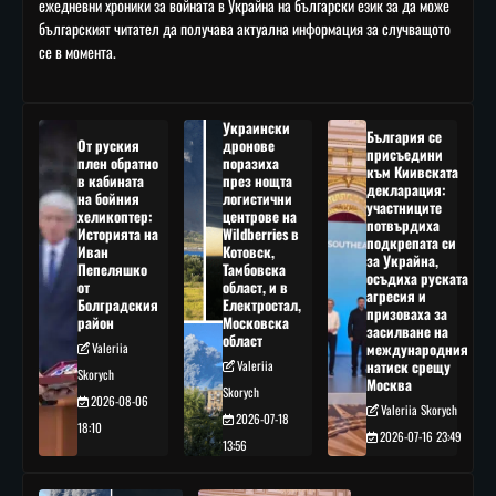
ежедневни хроники за войната в Украйна на български език за да може
българският читател да получава актуална информация за случващото
се в момента.
Украински
България се
От руския
дронове
присъедини
плен обратно
поразиха
към Киивската
в кабината
през нощта
декларация:
на бойния
логистични
участниците
хеликоптер:
центрове на
потвърдиха
Историята на
Wildberries в
подкрепата си
Иван
Котовск,
за Украйна,
Пепеляшко
Тамбовска
осъдиха руската
от
област, и в
агресия и
Болградския
Електростал,
призоваха за
район
Московска
засилване на
област
Valeriia
международния
Valeriia
натиск срещу
Skorych
Москва
Skorych
2026-08-06
Valeriia Skorych
2026-07-18
18:10
2026-07-16 23:49
13:56