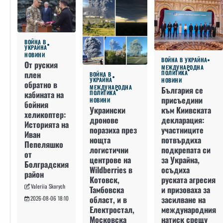
ВОЙНА В
УКРАЙНА
НОВИНИ
ВОЙНА В УКРАЙНА
От руския
МЕЖДУНАРОДНА
плен
ПОЛИТИКА
ВОЙНА В
УКРАЙНА
НОВИНИ
обратно в
МЕЖДУНАРОДНА
България се
кабината на
ПОЛИТИКА
присъедини
НОВИНИ
бойния
към Киивската
Украински
хеликоптер:
декларация:
дронове
Историята на
участниците
поразиха през
Иван
потвърдиха
нощта
Пепеляшко
подкрепата си
логистични
от
за Украйна,
центрове на
Болградския
осъдиха
Wildberries в
район
руската агресия
Котовск,
Valeriia Skorych
и призоваха за
Тамбовска
засилване на
област, и в
2026-08-06 18:10
международния
Електростал,
натиск срещу
Московска