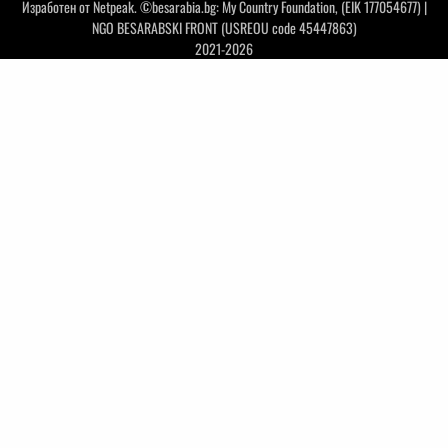
Изработен от
Netpeak
. ©besarabia.bg: My Country Foundation, (EIK 177054677) |
NGO BESARABSKI FRONT (USREOU code 45447863)
2021-2026