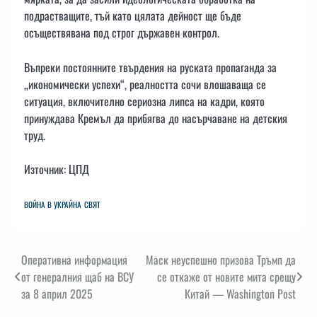
подрастващите, тъй като цялата дейност ще бъде
осъществявана под строг държавен контрол.
Въпреки постоянните твърдения на руската пропаганда за
„икономически успехи“, реалността сочи влошаваща се
ситуация, включително сериозна липса на кадри, която
принуждава Кремъл да прибягва до насърчаване на детския
труд.
Източник: ЦПД
ВОЙНА В УКРАЙНА
СВЯТ
Навигация
Оперативна информация
Маск неуспешно призова Тръмп да
от генералния щаб на ВСУ
се откаже от новите мита срещу
за 8 април 2025
Китай — Washington Post