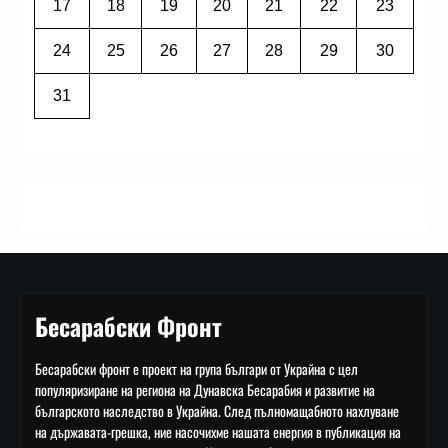
17
18
19
20
21
22
23
24
25
26
27
28
29
30
31
Бесарабски Фронт
Бесарабски фронт е проект на група българи от Украйна с цел
популяризиране на региона на Дунавска Бесарабия и развитие на
българското наследство в Украйна. След пълномащабното нахлуване
на държавата-грешка, ние насочихме нашата енергия в публикация на