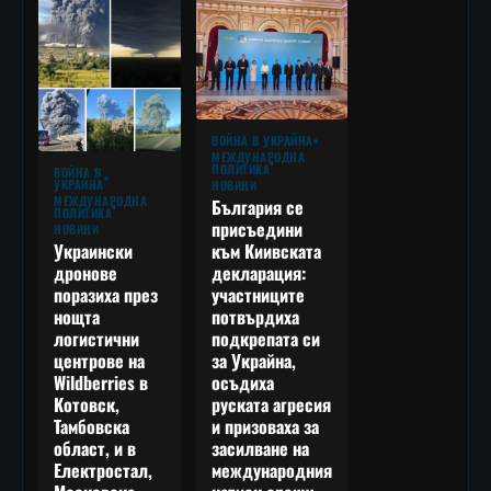
ВОЙНА В УКРАЙНА
МЕЖДУНАРОДНА
ПОЛИТИКА
ВОЙНА В
УКРАЙНА
НОВИНИ
МЕЖДУНАРОДНА
България се
ПОЛИТИКА
присъедини
НОВИНИ
към Киивската
Украински
декларация:
дронове
участниците
поразиха през
потвърдиха
нощта
подкрепата си
логистични
за Украйна,
центрове на
осъдиха
Wildberries в
руската агресия
Котовск,
и призоваха за
Тамбовска
засилване на
област, и в
международния
Електростал,