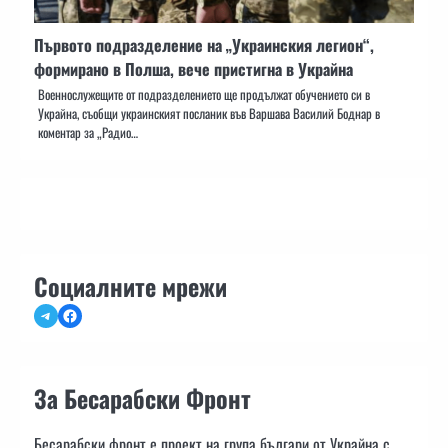
Първото подразделение на „Украинския легион“,
формирано в Полша, вече пристигна в Украйна
Военнослужещите от подразделението ще продължат обучението си в
Украйна, съобщи украинският посланик във Варшава Василий Боднар в
коментар за „Радио…
Социалните мрежи
Telegram
Facebook
За Бесарабски Фронт
Бесарабски фронт е проект на група българи от Украйна с