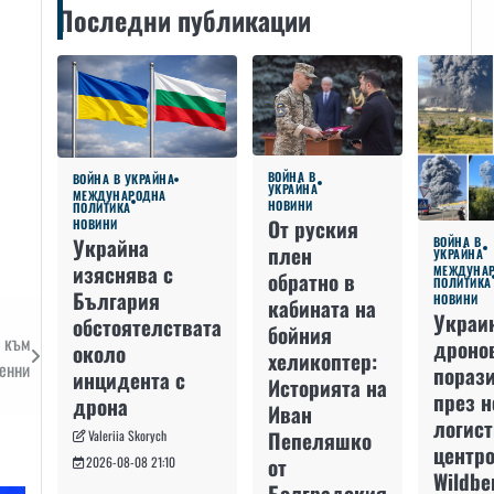
Последни публикации
ВОЙНА В
ВОЙНА В УКРАЙНА
УКРАЙНА
МЕЖДУНАРОДНА
НОВИНИ
ПОЛИТИКА
От руския
НОВИНИ
Украйна
ВОЙНА В
плен
УКРАЙНА
изяснява с
МЕЖДУНА
обратно в
ПОЛИТИКА
България
НОВИНИ
кабината на
Украи
обстоятелствата
бойния
 към
дроно
около
хеликоптер:
оенни
пораз
инцидента с
Историята на
през 
дрона
Иван
логис
Пепеляшко
Valeriia Skorych
центро
от
2026-08-08 21:10
Wildbe
Болградския