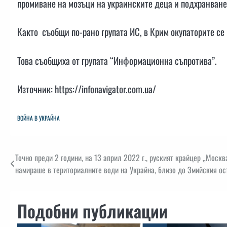
промиване на мозъци на украинските деца и подхранване 
Както съобщи по-рано групата ИС, в Крим окупаторите се 
Това съобщиха от групата “Информационна съпротива”.
Източник: https://infonavigator.com.ua/
ВОЙНА В УКРАЙНА
Навигация
Точно преди 2 години, на 13 април 2022 г., руският крайцер „Москв
намираше в териториалните води на Украйна, близо до Змийския ос
Подобни публикации