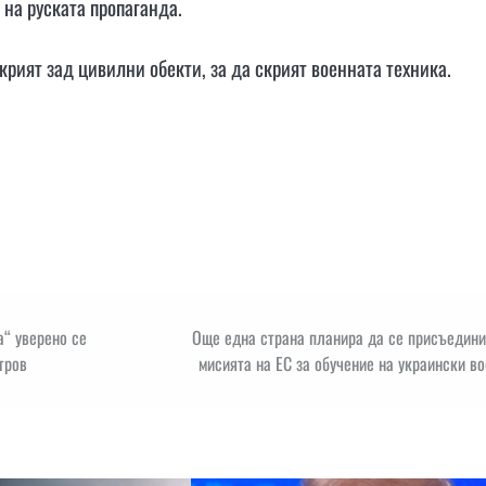
на руската пропаганда.
крият зад цивилни обекти, за да скрият военната техника.
а“ уверено се
Още една страна планира да се присъедини
тров
мисията на ЕС за обучение на украински в