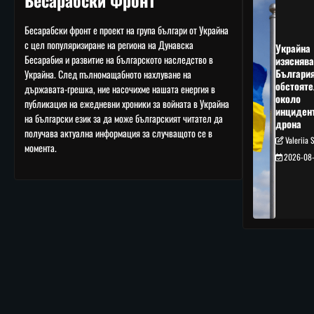
Бесарабски Фронт
Бесарабски фронт е проект на група българи от Украйна
с цел популяризиране на региона на Дунавска
Украйна
Бесарабия и развитие на българското наследство в
изяснява
Българи
Украйна. След пълномащабното нахлуване на
обстояте
държавата-грешка, ние насочихме нашата енергия в
около
публикация на ежедневни хроники за войната в Украйна
инциден
на български език за да може българският читател да
дрона
получава актуална информация за случващото се в
Valeriia 
момента.
2026-08-