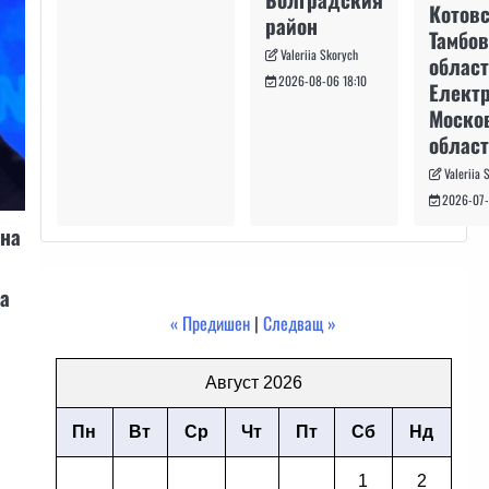
Котовс
район
Тамбо
Valeriia Skorych
област
2026-08-06 18:10
Електр
Моско
област
Valeriia 
2026-07-
 на
а
« Предишен
|
Следващ »
Август 2026
Пн
Вт
Ср
Чт
Пт
Сб
Нд
1
2