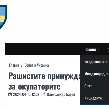
Skip
to
content
Новини
Ежедневна стат
Главна
Война в Украйна
Рашистите принуждават укр
Международна 
за окупаторите
Свят
2024-04-13 12:57
Олександър Барон
Инциденти