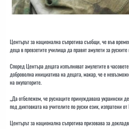
Центърът за национална съпротива съобщи, че във време
деца в превзетите училища да правят амулети за руските
Според Центъра децата изпълняват амулетите в часовете 
доброволна инициатива на децата, макар, че е невъзможно
на окупаторите.
„Да отбележем, че руснаците принуждаваха украински д
под диктовката на учителите по руски език, изпратени от 
Центърът за национална съпротива призовава за докладв