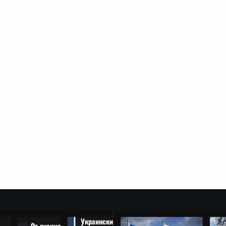
Украински
От руския