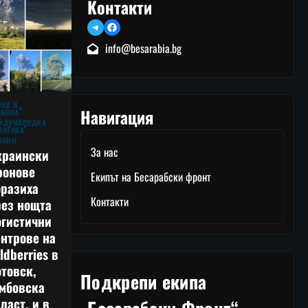
Контакти
Telegram
Facebook
info@besarabia.bg
ЙНА В
Навигация
РАЙНА
ЖДУНАРОДНА
ЛИТИКА
ВИНИ
За нас
краински
ронове
Екипът на Бесарабски фронт
оразиха
Контакти
рез нощта
огистични
нтрове на
ldberries в
товск,
Подкрепи екипа
амбовска
ласт, и в