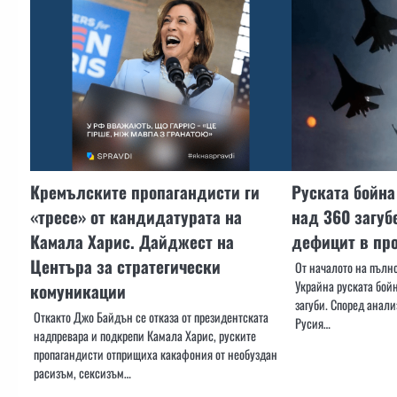
Кремълските пропагандисти ги
Руската бойна
«тресе» от кандидатурата на
над 360 загуб
Камала Харис. Дайджест на
дефицит в пр
Центъра за стратегически
От началото на пълн
Украйна руската бой
комуникации
загуби. Според анали
Откакто Джо Байдън се отказа от президентската
Русия…
надпревара и подкрепи Камала Харис, руските
пропагандисти отприщиха какафония от необуздан
расизъм, сексизъм…