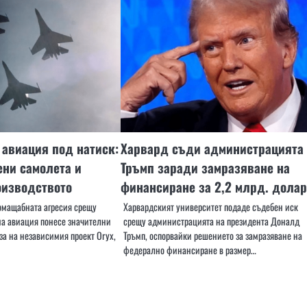
 авиация под натиск:
Харвард съди администрацията
ени самолета и
Тръмп заради замразяване на
оизводството
финансиране за 2,2 млрд. долар
омащабната агресия срещу
Харвардският университет подаде съдебен иск
на авиация понесе значителни
срещу администрацията на президента Доналд
за на независимия проект Oryx,
Тръмп, оспорвайки решението за замразяване на
федерално финансиране в размер…