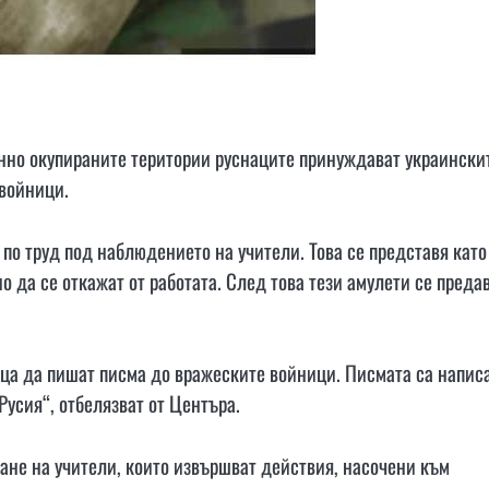
нно окупираните територии руснаците принуждават украински
 войници.
по труд под наблюдението на учители. Това се представя като
 да се откажат от работата. След това тези амулети се преда
еца да пишат писма до вражеските войници. Писмата са напис
Русия“, отбелязват от Центъра.
ане на учители, които извършват действия, насочени към