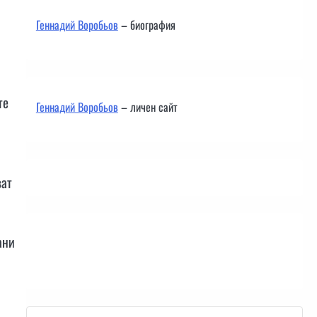
Геннадий Воробьов
– биография
те
Геннадий Воробьов
– личен сайт
ват
ани
Контакти