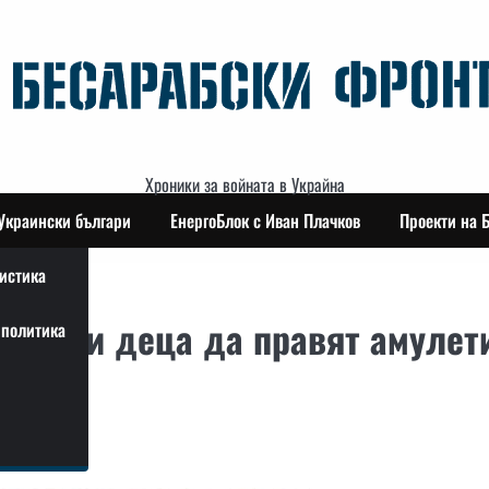
Хроники за войната в Украйна
Украински българи
ЕнергоБлок с Иван Плачков
Проекти на 
истика
аински деца да правят амулет
политика