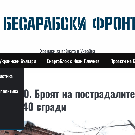
Хроники за войната в Украйна
Украински българи
ЕнергоБлок с Иван Плачков
Проекти на 
истика
 С-400. Броят на пострадалите
политика
а над 40 сгради