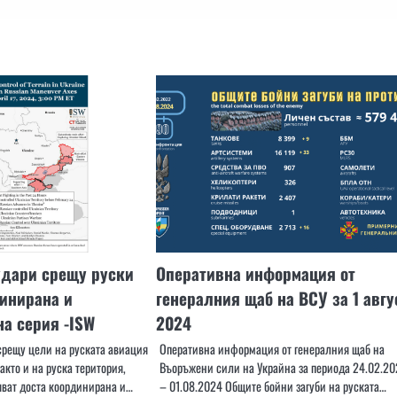
удари срещу руски
Оперативна информация от
инирана и
генералния щаб на ВСУ за 1 авгу
а серия -ISW
2024
срещу цели на руската авиация
Оперативна информация от генералния щаб на
акто и на руска територия,
Въоръжени сили на Украйна за периода 24.02.20
яват доста координирана и…
– 01.08.2024 Общите бойни загуби на руската…