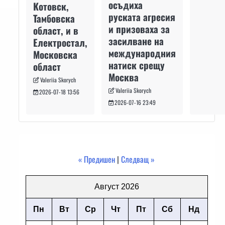
осъдиха
Котовск,
руската агресия
Тамбовска
и призоваха за
област, и в
засилване на
Електростал,
международния
Московска
натиск срещу
област
Москва
Valeriia Skorych
Valeriia Skorych
2026-07-18 13:56
2026-07-16 23:49
« Предишен
|
Следващ »
Август 2026
Пн
Вт
Ср
Чт
Пт
Сб
Нд