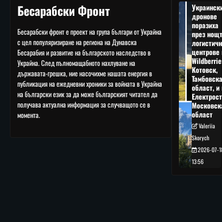
Бесарабски Фронт
Украинск
дронове
поразиха
Бесарабски фронт е проект на група българи от Украйна
през нощ
с цел популяризиране на региона на Дунавска
логистичн
центрове 
Бесарабия и развитие на българското наследство в
Wildberrie
Украйна. След пълномащабното нахлуване на
Котовск,
държавата-грешка, ние насочихме нашата енергия в
Тамбовск
публикация на ежедневни хроники за войната в Украйна
област, и 
на български език за да може българският читател да
Електрост
получава актуална информация за случващото се в
Московск
област
момента.
Valeriia
Skorych
2026-07-1
13:56