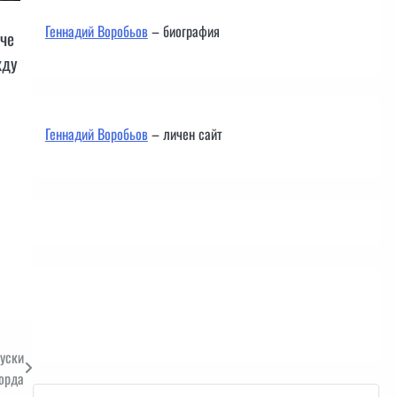
Геннадий Воробьов
– биография
 че
жду
Геннадий Воробьов
– личен сайт
Контакти
руски
борда