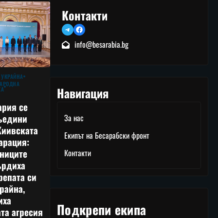
Контакти
Telegram
Facebook
info@besarabia.bg
 УКРАЙНА
АРОДНА
Навигация
КА
ария се
ъедини
За нас
Киивската
Екипът на Бесарабски фронт
арация:
тниците
Контакти
ърдиха
репата си
райна,
иха
Подкрепи екипа
та агресия