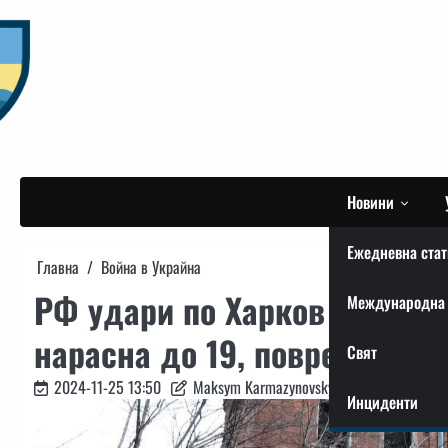
Skip
to
content
Новини
Ежедневна стат
Главна
Война в Украйна
РФ удари по Харков със ЗРК
Международна 
нарасна до 19, повредени с
Свят
2024-11-25 13:50
Maksym Karmazynovskyi
Инциденти