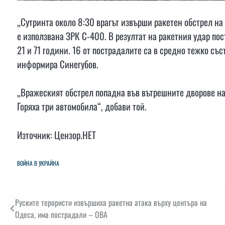
„Сутринта около 8:30 врагът извърши ракетен обстрел на
е използвана ЗРК С-400. В резултат на ракетния удар по
21 и 71 години. 16 от пострадалите са в средно тежко със
информира Синегубов.
„Вражеският обстрел попадна във вътрешните дворове н
Горяха три автомобила“, добави той.
Източник: Цензор.НЕТ
ВОЙНА В УКРАЙНА
Навигация
Руските терористи извършиха ракетна атака върху центъра на
Одеса, има пострадали – ОВА