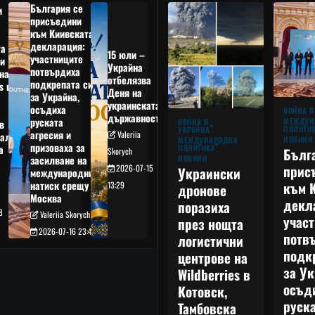
България се
и
присъедини
към Киивската
декларация:
та
15 юли –
участниците
и
Украйна
потвърдиха
на
отбелязва
подкрепата си
s в
Деня на
за Украйна,
украинската
осъдиха
а
ВОЙНА В
държавност
руската
МЕЖДУН
ВОЙНА В
в
ПОЛИТИ
УКРАЙНА
агресия и
Valeriia
ал,
НОВИНИ
МЕЖДУНАРОДНА
призоваха за
ПОЛИТИКА
а
Бълг
Skorych
НОВИНИ
засилване на
прис
2026-07-15
Украински
международния
към 
натиск срещу
13:29
дронове
Москва
декл
поразиха
8
Valeriia Skorych
учас
през нощта
2026-07-16 23:49
потв
логистични
подк
центрове на
за Ук
Wildberries в
осъд
Котовск,
руска
Тамбовска