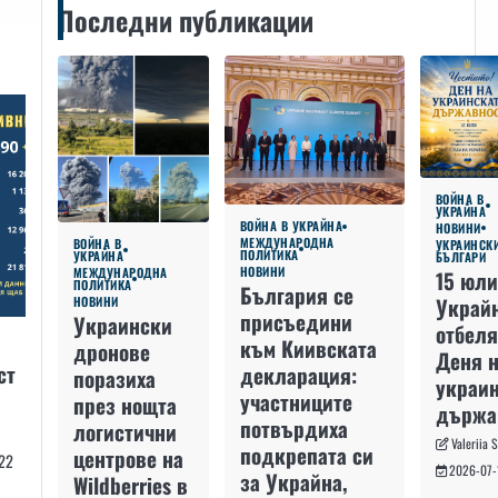
Последни публикации
ВОЙНА В
УКРАЙНА
ВОЙНА В УКРАЙНА
НОВИНИ
МЕЖДУНАРОДНА
ВОЙНА В
УКРАИНСК
ПОЛИТИКА
УКРАЙНА
БЪЛГАРИ
НОВИНИ
МЕЖДУНАРОДНА
15 юли
ПОЛИТИКА
България се
Украй
НОВИНИ
присъедини
Украински
отбеля
към Киивската
дронове
Деня 
ст
декларация:
поразиха
украин
участниците
през нощта
държа
потвърдиха
логистични
Valeriia 
подкрепата си
центрове на
22
2026-07-
за Украйна,
Wildberries в