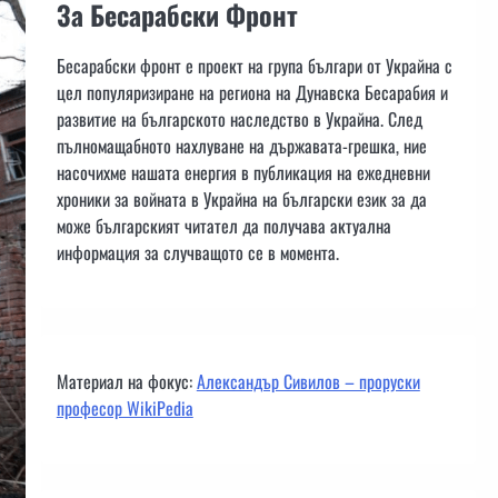
За Бесарабски Фронт
Бесарабски фронт е проект на група българи от Украйна с
цел популяризиране на региона на Дунавска Бесарабия и
развитие на българското наследство в Украйна. След
пълномащабното нахлуване на държавата-грешка, ние
насочихме нашата енергия в публикация на ежедневни
хроники за войната в Украйна на български език за да
може българският читател да получава актуална
информация за случващото се в момента.
Материал на фокус:
Александър Сивилов – проруски
професор WikiPedia